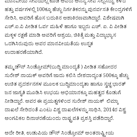
ಮಾನವೀಯ ಸೇವೆಯಲ್ಲಿ ಕೂಡ ಅವರು ಅನನ್ಯ ಸೇವೆ ಸಲ್ಲಿಸಿದ್ದು, ಕಳೆದ
ಹತ್ತು ವರ್ಷಗಳಲ್ಲಿ 100ಕ್ಕೂ ಹೆಚ್ಚು ನಿರ್ಗತಿಕರನ್ನು ಪುನರ್ವಸತಿ ಕೇಂದ್ರಗಳಿಗೆ
ಸೇರಿಸಿ, ಅವರಿಗೆ ಹೊಸ ಬದುಕಿನ ಆಶಾಕಿರಣವಾಗಿದ್ದಾರೆ. ವಿಶೇಷವಾಗಿ
ಎಚ್‌.ಐ.ವಿ ಪೀಡಿತ ಓರ್ವ ಮಹಿಳೆ ಹಾಗೂ ಇಬ್ಬರು ಎಚ್. ಐ. ವಿ ಪೀಡಿತ
ಮಕ್ಕಳ ರಕ್ಷಣೆ ಮಾಡಿ ಅವರಿಗೆ ಆಶ್ರಯ, ಚಿಕಿತ್ಸೆ ಮತ್ತು ವಿದ್ಯಾಭ್ಯಾಸ
ಒದಗಿಸಿರುವುದು ಅವರ ಮಾನವೀಯತೆಯ ಉನ್ನತ
ಉದಾಹರಣೆಯಾಗಿದೆ.
ತಮ್ಮ ಡೌನ್ ಸಿಂಡ್ರೋಮ್(ಬುದ್ದಿ ಮಾಂದ್ಯತೆ ) ಪೀಡಿತ ಸಹೋದರ
ಸುರೇಶ್ ನಾಯಕ್ ಅವರಿಗೆ ಜಾದು ಕಲಿಸಿ ದೇಶದಾದ್ಯಂತ 500ಕ್ಕೂ ಹೆಚ್ಚು
ಉಚಿತ ಪ್ರದರ್ಶನಗಳ ಮೂಲಕ ಬುದ್ಧಿಮಾಂದ್ಯತಾ ಹಾಗೂ ಸ್ವಚ್ಛ ಭಾರತ್
ಜನ ಜಾಗೃತಿ ಮೂಡಿಸಿ ಉಭಯ ಅಭಿಯಾನಕ್ಕೂ ಮಹತ್ವದ ಕೊಡುಗೆ
ನೀಡಿದ್ದಾರೆ. ಅವರ ಈ ಪ್ರಯತ್ನಗಳಿಂದ ಸುರೇಶ್ ನಾಯಕ್ ಲಿಮ್ಕಾ
ದಾಖಲೆ ಸೇರಿದಂತೆ ಎಂಟು ವಿಶ್ವ ದಾಖಲೆಗಳನ್ನು ಸಾಧಿಸಿ, 2014ರ ವಿಶ್ವ
ಅಂಗವಿಕಲ ದಿನಾಚರಣೆಯಂದು ರಾಷ್ಟ್ರಪತಿ ಪ್ರಶಸ್ತಿ ಪಡೆದಿದ್ದಾರೆ.
ಅದೇ ರೀತಿ, ಉಡುಪಿಯ ಡೌನ್ ಸಿಂಡ್ರೋಮ್ ಅಂತರಾಷ್ಟ್ರೀಯ