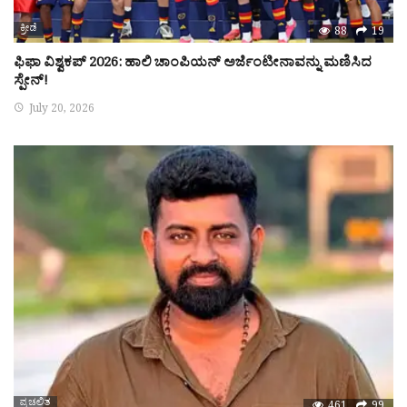
ಕ್ರೀಡೆ
88
19
ಫಿಫಾ ವಿಶ್ವಕಪ್ 2026: ಹಾಲಿ ಚಾಂಪಿಯನ್ ಅರ್ಜೆಂಟೀನಾವನ್ನು ಮಣಿಸಿದ
ಸ್ಪೇನ್!
July 20, 2026
ಪ್ರಚಲಿತ