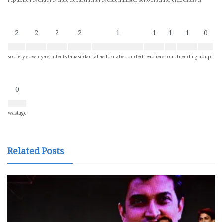
republic
revenue
revenue department
revenue minister
school
senior citizen
silver
2
2
2
2
1
1
1
1
0
society
sowmya
students
tahasildar
tahasildar absconded
teachers
tour
trending
udupi
0
wastage
Related Posts