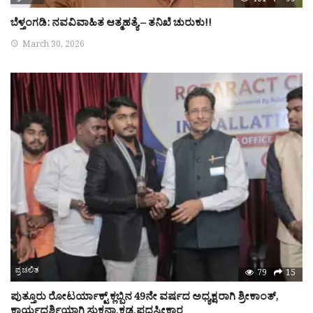
461
99
ಬೆಳ್ತಂಗಡಿ: ನವವಿವಾಹಿತ ಆತ್ಮಹತ್ಯೆ – ತನಿಖೆ ಚುರುಕು!!
March 30, 2026
ಪ್ರಚಲಿತ
79
15
ಪುತ್ತೂರು ರೋಟರ್ಯಾಕ್ಟ್ ಕ್ಲಬ್ಬಿನ 49ನೇ ವರ್ಷದ ಅಧ್ಯಕ್ಷರಾಗಿ ಶ್ರೀಕಾಂತ್,
ಕಾರ್ಯದರ್ಶಿಯಾಗಿ ಸುಕನ್ಯಾ ಕಡ್ಯ ಪದಸ್ವೀಕಾರ