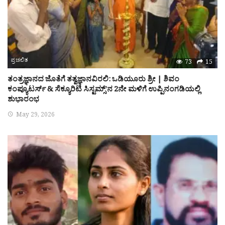
ಪ್ರಚಲಿತ
73
15
ತಂತ್ರಜ್ಞಾನದ ಜೊತೆಗೆ ತತ್ವಜ್ಞಾನವಿರಲಿ: ಒಡಿಯೂರು ಶ್ರೀ | ಶಿವಂ
ಕಂಪ್ಯೂಟರ್ಸ್ & ಸೆಕ್ಯೂರಿಟಿ ಸಿಸ್ಟಮ್ಸ್’ನ 2ನೇ ಮಳಿಗೆ ಉಪ್ಪಿನಂಗಡಿಯಲ್ಲಿ
ಶುಭಾರಂಭ
May 29, 2026