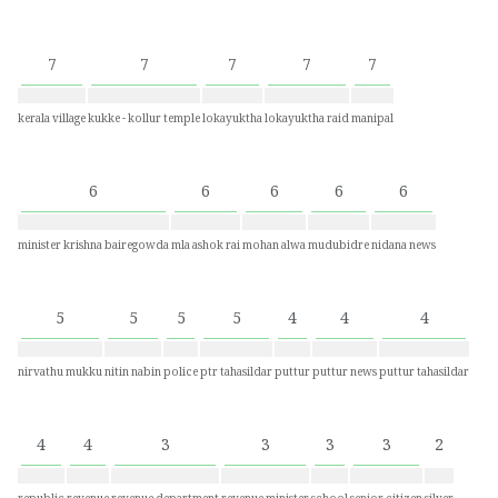
7
7
7
7
7
kerala village
kukke - kollur temple
lokayuktha
lokayuktha raid
manipal
6
6
6
6
6
minister krishna bairegowda
mla ashok rai
mohan alwa
mudubidre
nidana news
5
5
5
5
4
4
4
nirvathu mukku
nitin nabin
police
ptr tahasildar
puttur
puttur news
puttur tahasildar
4
4
3
3
3
3
2