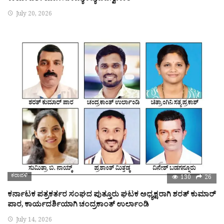
July 20, 2026
ಕರಾವಳಿ
130
26
ಕರ್ನಾಟಕ ಪತ್ರಕರ್ತರ ಸಂಘದ ಪುತ್ತೂರು ಘಟಕ ಅಧ್ಯಕ್ಷರಾಗಿ ಶರತ್ ಕುಮಾರ್
ಪಾರ, ಕಾರ್ಯದರ್ಶಿಯಾಗಿ ಚಂದ್ರಕಾಂತ್ ಉರ್ಲಾಂಡಿ
July 14, 2026