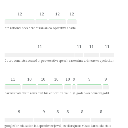
12
12
12
12
bjp national president
bt ranjan
co-operative
coastal
11
11
11
11
Court convicts accused in provocative speech case
crime
crime news
cyclothon
11
10
10
10
10
9
9
9
darmasthala
death news
dust bin
education
fraud
gl
gods own country
gold
9
9
8
8
8
8
google for education
independence
jewel
jewellers
jnana vikasa
karnataka state