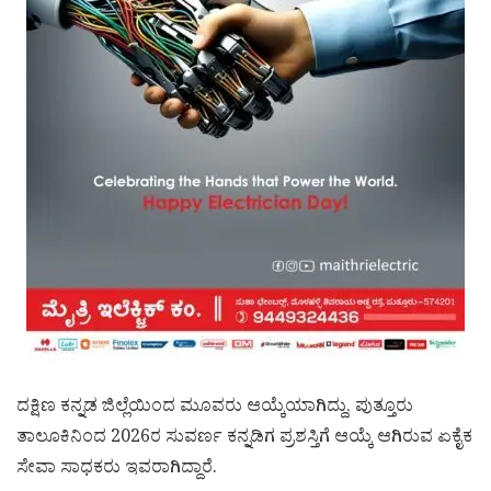
ದಕ್ಷಿಣ ಕನ್ನಡ ಜಿಲ್ಲೆಯಿಂದ ಮೂವರು ಆಯ್ಕೆಯಾಗಿದ್ದು, ಪುತ್ತೂರು
ತಾಲೂಕಿನಿಂದ 2026ರ ಸುವರ್ಣ ಕನ್ನಡಿಗ ಪ್ರಶಸ್ತಿಗೆ ಆಯ್ಕೆ ಆಗಿರುವ ಏಕೈಕ
ಸೇವಾ ಸಾಧಕರು ಇವರಾಗಿದ್ದಾರೆ.