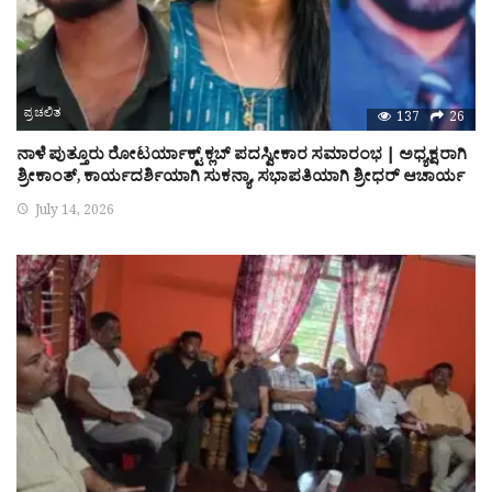
ಪ್ರಚಲಿತ
137
26
ನಾಳೆ ಪುತ್ತೂರು ರೋಟರ್ಯಾಕ್ಟ್ ಕ್ಲಬ್ ಪದಸ್ವೀಕಾರ ಸಮಾರಂಭ | ಅಧ್ಯಕ್ಷರಾಗಿ
ಶ್ರೀಕಾಂತ್, ಕಾರ್ಯದರ್ಶಿಯಾಗಿ ಸುಕನ್ಯಾ, ಸಭಾಪತಿಯಾಗಿ ಶ್ರೀಧರ್ ಆಚಾರ್ಯ
July 14, 2026