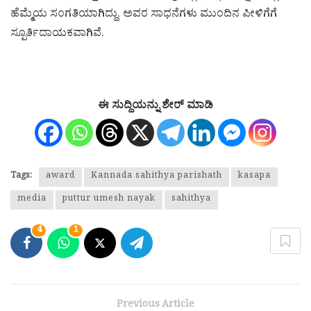
ಹೆಮ್ಮೆಯ ಸಂಗತಿಯಾಗಿದ್ದು, ಅವರ ಸಾಧನೆಗಳು ಮುಂದಿನ ಪೀಳಿಗೆಗೆ
ಸ್ಪೂರ್ತಿದಾಯಕವಾಗಿವೆ.
ಈ ಸುದ್ದಿಯನ್ನು ಶೇರ್ ಮಾಡಿ
Tags:
award
Kannada sahithya parishath
kasapa
media
puttur umesh nayak
sahithya
4
1
Previous Article