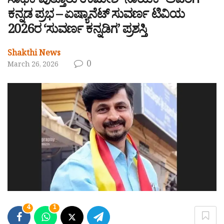
ಸಾಧಕ ಪುತ್ತೂರು ಉಮೇಶ್ ನಾಯಕ್ ಅವರಿಗೆ
ಕನ್ನಡ ಪ್ರಭ – ಏಷ್ಯಾನೆಟ್ ಸುವರ್ಣ ಟಿವಿಯ
2026ರ ‘ಸುವರ್ಣ ಕನ್ನಡಿಗ’ ಪ್ರಶಸ್ತಿ
Shakthi News
0
March 26, 2026
4
1