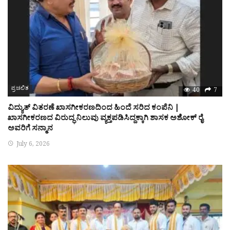
ಪ್ರಚಲಿತ
40
7
ವಿದ್ಯುತ್ ವಿತರಣೆ ಖಾಸಗೀಕರಣದಿಂದ ಹಿಂದೆ ಸರಿದ ಕಂಪೆನಿ |
ಖಾಸಗೀಕರಣದ ವಿರುದ್ಧ ನಿಲುವು ವ್ಯಕ್ತಪಡಿಸಿದ್ದಕ್ಕಾಗಿ ಶಾಸಕ ಅಶೋಕ್ ರೈ
ಅವರಿಗೆ ಸನ್ಮಾನ
July 6, 2026