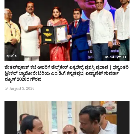
ಪ್ರಚಲಿತ
54
11
ಚೇತನ್‌ಪ್ರಕಾಶ್ ಕಜೆ ಅವರಿಗೆ ಹೆಲ್ತ್‌ಕೇರ್ ಎಕ್ಸಲೆನ್ಸ್ ಪ್ರಶಸ್ತಿ ಪ್ರದಾನ | ಧನ್ವಂತರಿ
ಕ್ಲಿನಿಕಲ್ ಲ್ಯಾಬೋರೇಟರಿಯ ಎಂ.ಡಿ.ಗೆ ಕನ್ನಡಪ್ರಭ, ಏಷ್ಯಾನೆಟ್ ಸುವರ್ಣ
ನ್ಯೂಸ್ 2026ರ ಗೌರವ
August 3, 2026