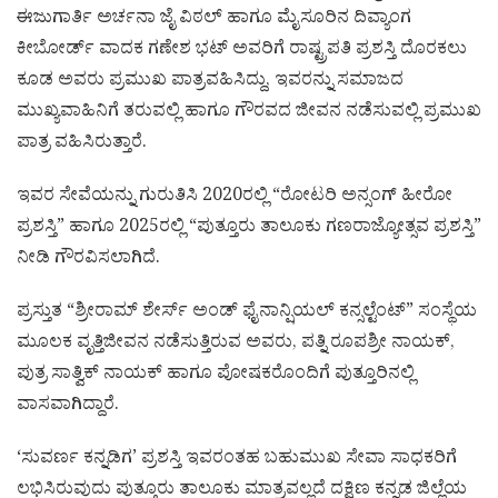
ಈಜುಗಾರ್ತಿ ಅರ್ಚನಾ ಜೈ ವಿಠಲ್ ಹಾಗೂ ಮೈಸೂರಿನ ದಿವ್ಯಾಂಗ
ಕೀಬೋರ್ಡ್ ವಾದಕ ಗಣೇಶ ಭಟ್ ಅವರಿಗೆ ರಾಷ್ಟ್ರಪತಿ ಪ್ರಶಸ್ತಿ ದೊರಕಲು
ಕೂಡ ಅವರು ಪ್ರಮುಖ ಪಾತ್ರವಹಿಸಿದ್ದು, ಇವರನ್ನು ಸಮಾಜದ
ಮುಖ್ಯವಾಹಿನಿಗೆ ತರುವಲ್ಲಿ ಹಾಗೂ ಗೌರವದ ಜೀವನ ನಡೆಸುವಲ್ಲಿ ಪ್ರಮುಖ
ಪಾತ್ರ ವಹಿಸಿರುತ್ತಾರೆ.
ಇವರ ಸೇವೆಯನ್ನು ಗುರುತಿಸಿ 2020ರಲ್ಲಿ “ರೋಟರಿ ಅನ್ಸಂಗ್ ಹೀರೋ
ಪ್ರಶಸ್ತಿ” ಹಾಗೂ 2025ರಲ್ಲಿ “ಪುತ್ತೂರು ತಾಲೂಕು ಗಣರಾಜ್ಯೋತ್ಸವ ಪ್ರಶಸ್ತಿ”
ನೀಡಿ ಗೌರವಿಸಲಾಗಿದೆ.
ಪ್ರಸ್ತುತ “ಶ್ರೀರಾಮ್ ಶೇರ್ಸ್ ಅಂಡ್ ಫೈನಾನ್ಷಿಯಲ್ ಕನ್ಸಲ್ಟೆಂಟ್” ಸಂಸ್ಥೆಯ
ಮೂಲಕ ವೃತ್ತಿಜೀವನ ನಡೆಸುತ್ತಿರುವ ಅವರು, ಪತ್ನಿ ರೂಪಶ್ರೀ ನಾಯಕ್,
ಪುತ್ರ ಸಾತ್ವಿಕ್ ನಾಯಕ್ ಹಾಗೂ ಪೋಷಕರೊಂದಿಗೆ ಪುತ್ತೂರಿನಲ್ಲಿ
ವಾಸವಾಗಿದ್ದಾರೆ.
‘ಸುವರ್ಣ ಕನ್ನಡಿಗ’ ಪ್ರಶಸ್ತಿ ಇವರಂತಹ ಬಹುಮುಖ ಸೇವಾ ಸಾಧಕರಿಗೆ
ಲಭಿಸಿರುವುದು ಪುತ್ತೂರು ತಾಲೂಕು ಮಾತ್ರವಲ್ಲದೆ ದಕ್ಷಿಣ ಕನ್ನಡ ಜಿಲ್ಲೆಯ