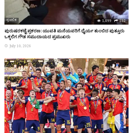
ಪ್ರಚಲಿತ
1,099
232
ಪುರುಷರಕಟ್ಟೆ ಪ್ರಕರಣ: ಯುವತಿ ಮನೆಯವರಿಗೆ ಧೈರ್ಯ ತುಂಬಿದ ಪುತ್ತೂರು
ಒಕ್ಕಲಿಗ ಗೌಡ ಸಮುದಾಯದ ಪ್ರಮುಖರು
July 10, 2026