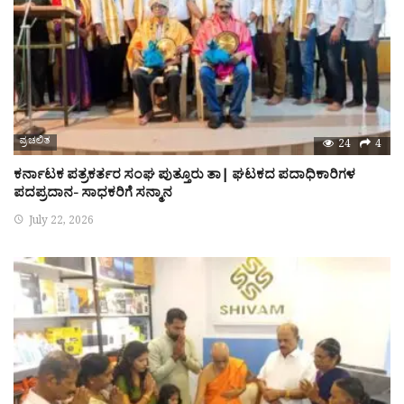
ಪ್ರಚಲಿತ
24
4
ಕರ್ನಾಟಕ ಪತ್ರಕರ್ತರ ಸಂಘ ಪುತ್ತೂರು ತಾ| ಘಟಕದ ಪದಾಧಿಕಾರಿಗಳ
ಪದಪ್ರದಾನ- ಸಾಧಕರಿಗೆ ಸನ್ಮಾನ
July 22, 2026