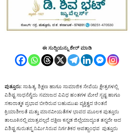
ಈ ಸುದ್ದಿಯನ್ನು ಶೇರ್ ಮಾಡಿ
ಪುತ್ತೂರು:
ಸಾಹಿತ್ಯ, ಶಿಕ್ಷಣ ಹಾಗೂ ಸಾಮಾಜಿಕ ಸೇವೆಯ ಕ್ಷೇತ್ರಗಳಲ್ಲಿ
ವಿಶಿಷ್ಟ ಸಾಧನೆಗೈದು ಸಮಾಜದ ವಿವಿಧ ಹಂತಗಳ ಮೇಲೆ ಸ್ಪಷ್ಟ ಹಾಗೂ
ಸಕಾರಾತ್ಮಕ ಪ್ರಭಾವ ಬೀರಿರುವ ಬಹುಮುಖ ವ್ಯಕ್ತಿತ್ವದ ಚಿಂತನೆ
ಕ್ರಿಯಾಶೀಲತೆ ಮತ್ತು ಮಾನವೀಯತೆಗಳ ಭಾವದ ಮೂಲಕ ಪುತ್ತೂರು
ತಾಲೂಕಿನಲ್ಲಿ ಮಾತ್ರವಲ್ಲದೆ ದಕ್ಷಿಣ ಕನ್ನಡ ಜಿಲ್ಲೆಯಾದ್ಯಂತ ತನ್ನದೇ ಆದ
ವಿಶಿಷ್ಟ ಗುರುತನ್ನ ನಿರ್ಮಿಸಿರುವ ನಿರ್ಗತಿಕರ ಆಪತ್ಬಾಂಧವ ಪುತ್ತೂರು