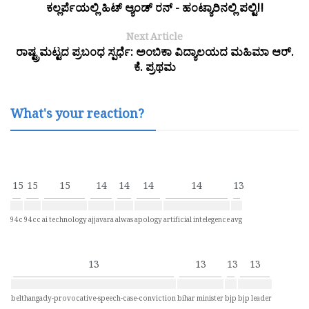
ಕಲ್ಲರ್ಪೆಯಲ್ಲಿ ಹಿಟ್ ಆ್ಯಂಡ್ ರನ್ - ಹಂಟ್ಯಾರಿನಲ್ಲಿ ಪಲ್ಟಿ!!
Next Article
ರಾಷ್ಟ್ರಮಟ್ಟದ ಪ್ರಬಂಧ ಸ್ಪರ್ಧೆ: ಅಂಬಿಕಾ ವಿದ್ಯಾಲಯದ ಮಹಿಮಾ ಆರ್.
ಕೆ. ಪ್ರಥಮ
What's your reaction?
15
15
15
14
14
14
14
13
94c
94cc
ai technology
ajjavara
alwas
apology
artificial intelegence
avg
13
13
13
13
belthangady-provocative-speech-case-conviction
bihar minister
bjp
bjp leader