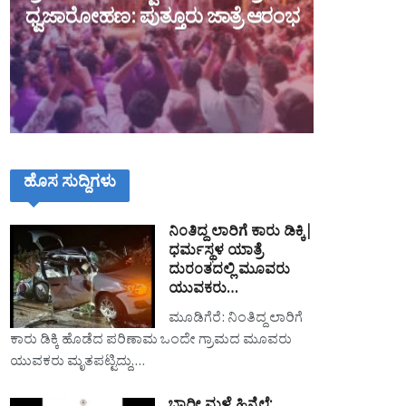
ಧ್ವಜಾರೋಹಣ: ಪುತ್ತೂರು ಜಾತ್ರೆ ಆರಂಭ
ಹೊಸ ಸುದ್ದಿಗಳು
ನಿಂತಿದ್ದ ಲಾರಿಗೆ ಕಾರು ಡಿಕ್ಕಿ|
ಧರ್ಮಸ್ಥಳ ಯಾತ್ರೆ
ದುರಂತದಲ್ಲಿ ಮೂವರು
ಯುವಕರು…
ಮೂಡಿಗೆರೆ: ನಿಂತಿದ್ದ ಲಾರಿಗೆ
ಕಾರು ಡಿಕ್ಕಿ ಹೊಡೆದ ಪರಿಣಾಮ ಒಂದೇ ಗ್ರಾಮದ ಮೂವರು
ಯುವಕರು ಮೃತಪಟ್ಟಿದ್ದು,…