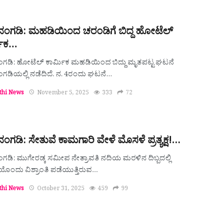
ಿನಂಗಡಿ: ಮಹಡಿಯಿಂದ ಚರಂಡಿಗೆ ಬಿದ್ದ ಹೋಟೆಲ್
ಮಿಕ…
ಂಗಡಿ: ಹೋಟೆಲ್ ಕಾರ್ಮಿಕ ಮಹಡಿಯಿಂದ ಬಿದ್ದು ಮೃತಪಟ್ಟ ಘಟನೆ
ಂಗಡಿಯಲ್ಲಿ ನಡೆದಿದೆ. ನ. 4ರಂದು ಘಟನೆ…
thi News
November 5, 2025
333
72
ನಂಗಡಿ: ಸೇತುವೆ ಕಾಮಗಾರಿ ವೇಳೆ ಮೊಸಳೆ ಪ್ರತ್ಯಕ್ಷ!…
ಂಗಡಿ: ಮುಗೇರಡ್ಕ ಸಮೀಪ ನೇತ್ರಾವತಿ ನದಿಯ ಮರಳಿನ ದಿಬ್ಬದಲ್ಲಿ
ೊಂದು ವಿಶ್ರಾಂತಿ ಪಡೆಯುತ್ತಿರುವ…
thi News
October 31, 2025
459
99