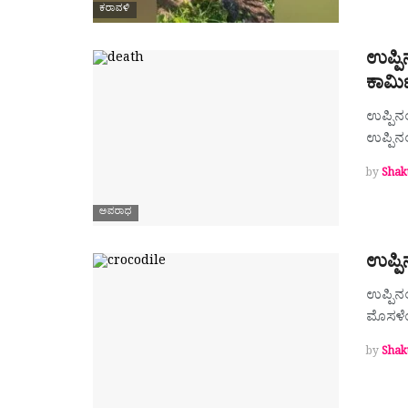
ಕರಾವಳಿ
ಉಪ್ಪ
ಕಾರ್
ಉಪ್ಪಿನ
ಉಪ್ಪಿನ
by
Shak
ಅಪರಾಧ
ಉಪ್ಪಿ
ಉಪ್ಪಿನ
ಮೊಸಳೆಯ
by
Shak