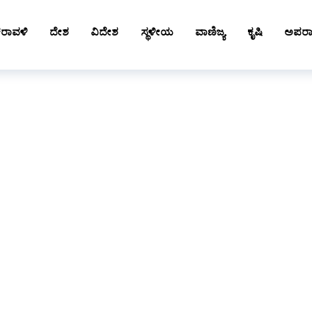
ರಾವಳಿ
ದೇಶ
ವಿದೇಶ
ಸ್ಥಳೀಯ
ವಾಣಿಜ್ಯ
ಕೃಷಿ
ಅಪರ