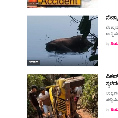
ಅಪಘಾತ
ನೇತ್ರ
ನೇತ್ರಾ
ಉಪ್ಪಿನ
by
Shak
ಅಪರಾಧ
ಪಿಕಪ
ಸ್ಥಳದ
ಉಪ್ಪಿನ
ಪಲ್ಟಿಯ
by
Shak