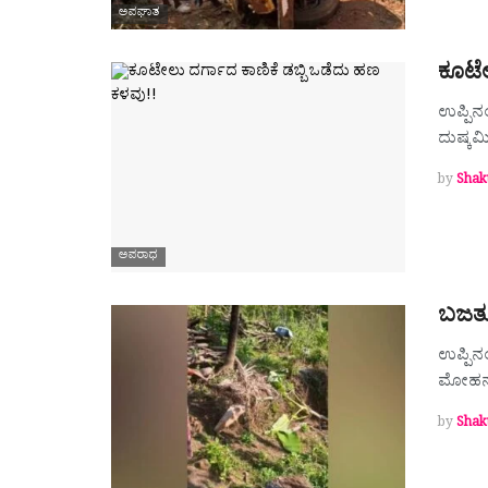
ಅಪಘಾತ
ಕೂಟೇಲ
ಉಪ್ಪಿನಂ
ದುಷ್ಕರ
by
Shak
ಅಪರಾಧ
ಬಜತ್ತ
ಉಪ್ಪಿನ
ಮೋಹನದ
by
Shak