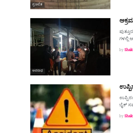
ಪ್ರಚಲಿತ
ಅಕ್ರಮ
ಪುತ್ತೂರ
ಗಳಲ್ಲಿ
by
Shak
ಅಪರಾಧ
ಉಪ್ಪಿ
ಉಪ್ಪಿನಂ
ಬೈಕ್ ಸ
by
Shak