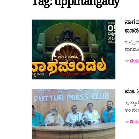
Tag:
uppinangady
ನಾಗಮ
ಮಾಡಿ
ಉಪ್ಪಿನಂ
ನಾಗಮಂಡ
by
Shak
ಪ್ರಚಲಿತ
ಮಾ. 
ಪುತ್ತೂ
೪೦ ನೇ
by
Shak