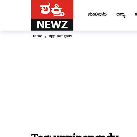
ಮುಖಪುಟ
ರಾಜ್ಯ
ಕ
Home
uppinangady