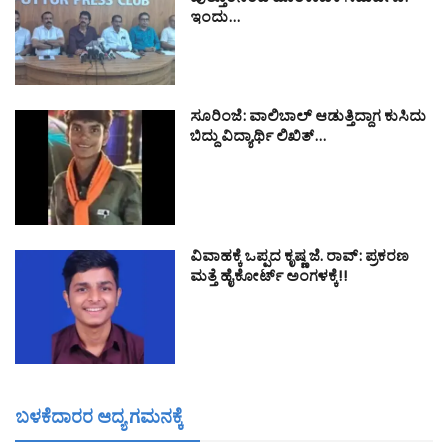
ಪುತ್ತೂರಿನಿಂದ ಹೊರೆಕಾಣಿಕೆ ಸಮರ್ಪಣೆ:
ಇಂದು…
ಸೂರಿಂಜೆ: ವಾಲಿಬಾಲ್ ಆಡುತ್ತಿದ್ದಾಗ ಕುಸಿದು
ಬಿದ್ದು ವಿದ್ಯಾರ್ಥಿ ಲಿಖಿತ್…
ವಿವಾಹಕ್ಕೆ ಒಪ್ಪದ ಕೃಷ್ಣ ಜೆ. ರಾವ್: ಪ್ರಕರಣ
ಮತ್ತೆ ಹೈಕೋರ್ಟ್ ಅಂಗಳಕ್ಕೆ!!
ಬಳಕೆದಾರರ ಆದ್ಯ ಗಮನಕ್ಕೆ