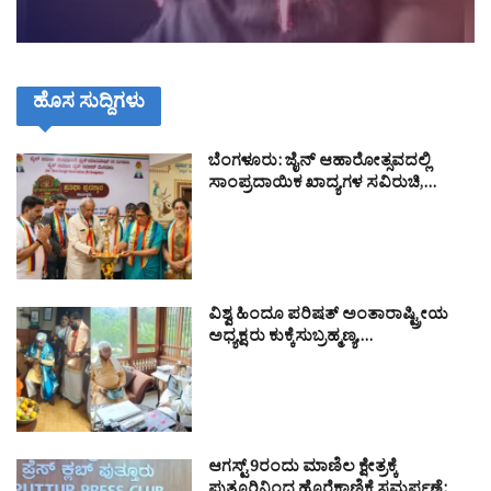
ಹೊಸ ಸುದ್ದಿಗಳು
ಬೆಂಗಳೂರು: ಜೈನ್ ಆಹಾರೋತ್ಸವದಲ್ಲಿ
ಸಾಂಪ್ರದಾಯಿಕ ಖಾದ್ಯಗಳ ಸವಿರುಚಿ,…
ವಿಶ್ವ ಹಿಂದೂ ಪರಿಷತ್ ಅಂತಾರಾಷ್ಟ್ರೀಯ
ಅಧ್ಯಕ್ಷರು ಕುಕ್ಕೆಸುಬ್ರಹ್ಮಣ್ಯ,…
ಆಗಸ್ಟ್ 9ರಂದು ಮಾಣಿಲ ಕ್ಷೇತ್ರಕ್ಕೆ