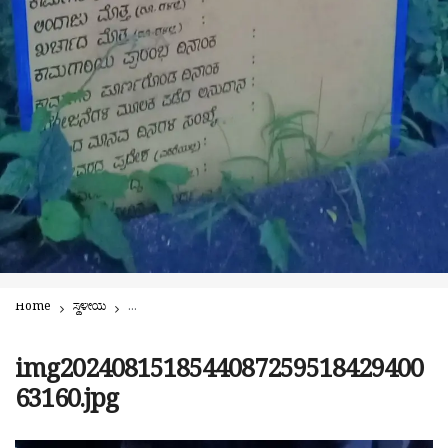
Home
ಸ್ಥಳೀಯ
ಸಂಪ್ಯ: ‘ಕೆರೆಗೆ ಹಾರ’ ಆಗದಿರಲಿ! ಗಣಪತಿ ವಿಸರ್ಜನೆ, ನವದುರ್ಗೆ ವಿಸರ್ಜನೆಯ ಐತಿ
img2024081518544087259518429400
63160.jpg