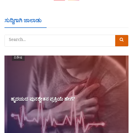
ಸುದ್ದಿಗಾಗಿ ಜಾಲಾಡು
ವಿಶೇಷ
ಹೃದಯದ ಪುನಶ್ಚೇತನ ಪ್ರಕ್ರಿಯೆ ಹೇಗೆ?