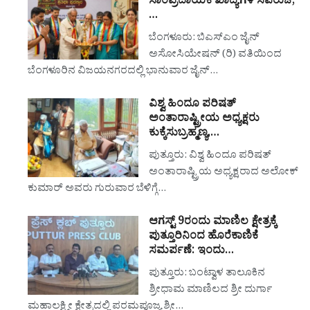
ಸಾಂಪ್ರದಾಯಿಕ ಖಾದ್ಯಗಳ ಸವಿರುಚಿ,
…
ಬೆಂಗಳೂರು: ಬಿಎಸ್‌ಎಂ ಜೈನ್
ಅಸೋಸಿಯೇಷನ್ (ರಿ) ವತಿಯಿಂದ
ಬೆಂಗಳೂರಿನ ವಿಜಯನಗರದಲ್ಲಿ ಭಾನುವಾರ ಜೈನ್…
ವಿಶ್ವ ಹಿಂದೂ ಪರಿಷತ್
ಅಂತಾರಾಷ್ಟ್ರೀಯ ಅಧ್ಯಕ್ಷರು
ಕುಕ್ಕೆಸುಬ್ರಹ್ಮಣ್ಯ,…
ಪುತ್ತೂರು: ವಿಶ್ವ ಹಿಂದೂ ಪರಿಷತ್
ಅಂತಾರಾಷ್ಟ್ರಿಯ ಅಧ್ಯಕ್ಷರಾದ ಅಲೋಕ್
ಕುಮಾರ್ ಅವರು ಗುರುವಾರ ಬೆಳಿಗ್ಗೆ…
ಆಗಸ್ಟ್ 9ರಂದು ಮಾಣಿಲ ಕ್ಷೇತ್ರಕ್ಕೆ
ಪುತ್ತೂರಿನಿಂದ ಹೊರೆಕಾಣಿಕೆ
ಸಮರ್ಪಣೆ: ಇಂದು…
ಪುತ್ತೂರು: ಬಂಟ್ವಾಳ ತಾಲೂಕಿನ
ಶ್ರೀಧಾಮ ಮಾಣಿಲದ ಶ್ರೀ ದುರ್ಗಾ
ಮಹಾಲಕ್ಷ್ಮೀ ಕ್ಷೇತ್ರದಲ್ಲಿ ಪರಮಪೂಜ್ಯ ಶ್ರೀ…