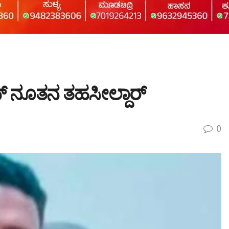
್ ನೂತನ ತಹಸೀಲ್ದಾರ್
0