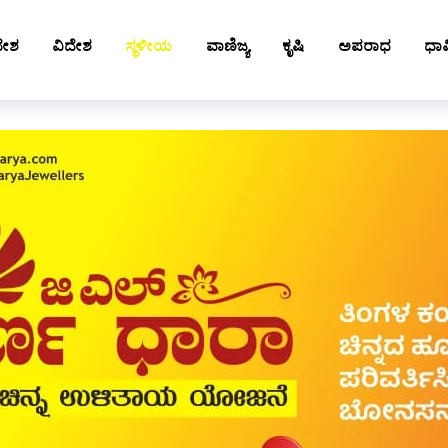
ದೇಶ
ವಿದೇಶ
ಸ್ಥಳೀಯ
ವಾಣಿಜ್ಯ
ಕೃಷಿ
ಅಪರಾಧ
ಧಾರ