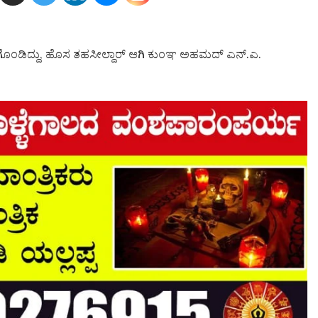
ವಣೆಗೊಂಡಿದ್ದು, ಹೊಸ ತಹಸೀಲ್ದಾರ್ ಆಗಿ ಕುಂಞ ಅಹಮದ್ ಎನ್.ಎ.