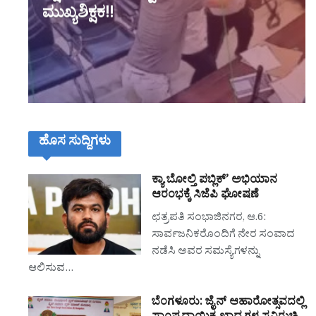
ಮುಖ್ಯಶಿಕ್ಷಕ!!
ಹೊಸ ಸುದ್ದಿಗಳು
ಕ್ಯಾ ಬೋಲ್ತಿ ಪಬ್ಲಿಕ್’ ಅಭಿಯಾನ
ಆರಂಭಕ್ಕೆ ಸಿಜೆಪಿ ಘೋಷಣೆ
ಛತ್ರಪತಿ ಸಂಭಾಜಿನಗರ, ಆ.6:
ಸಾರ್ವಜನಿಕರೊಂದಿಗೆ ನೇರ ಸಂವಾದ
ನಡೆಸಿ ಅವರ ಸಮಸ್ಯೆಗಳನ್ನು
ಆಲಿಸುವ…
ಬೆಂಗಳೂರು: ಜೈನ್ ಆಹಾರೋತ್ಸವದಲ್ಲಿ