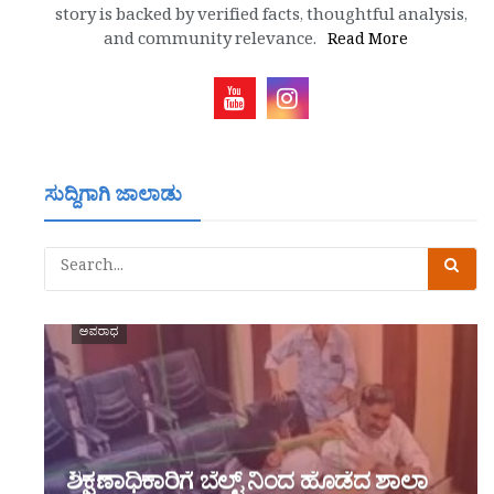
story is backed by verified facts, thoughtful analysis,
and community relevance.
Read More
ಸುದ್ದಿಗಾಗಿ ಜಾಲಾಡು
ಅಪರಾಧ
ಶಿಕ್ಷಣಾಧಿಕಾರಿಗೆ ಬೆಲ್ಟ್ ನಿಂದ ಹೊಡೆದ ಶಾಲಾ