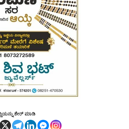
್ದಿಯನ್ನು ಶೇರ್ ಮಾಡಿ