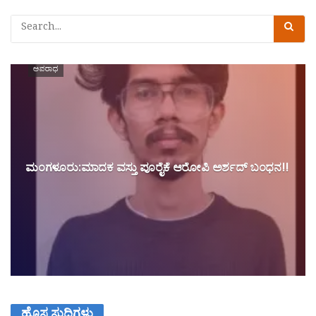
ಅಪರಾಧ
ಮಂಗಳೂರು:ಮಾದಕ ವಸ್ತು ಪೂರೈಕೆ ಆರೋಪಿ ಅರ್ಶದ್ ಬಂಧನ!!