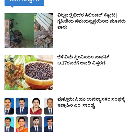
ಹೊಸ ಸುದ್ದಿಗಳು
ವಿಟ್ಲದಲ್ಲಿ ಭೀಕರ ಸಿಲಿಂಡರ್ ಸ್ಫೋಟ|
ಗೃಹಿಣಿಯ ಸಮಯಪ್ರಜ್ಞೆಯಿಂದ ಮೂವರು
ಪಾರು
ಬೆಳೆ ವಿಮೆ ಪ್ರೀಮಿಯಂ ಪಾವತಿಗೆ
ಆ.17ರವರೆಗೆ ಅವಧಿ ವಿಸ್ತರಣೆ
ಪುತ್ತೂರು: ಪಿಯು ಉಪನ್ಯಾಸಕರ ಸಂಘಕ್ಕೆ
ಇಬ್ರಾಹಿಂ ಎಂ. ಸಾರಥ್ಯ