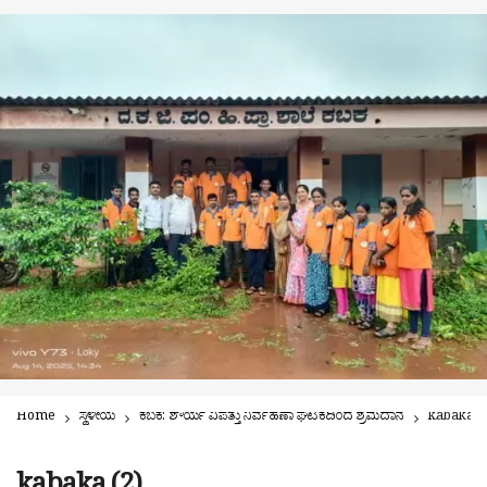
Home
ಸ್ಥಳೀಯ
ಕಬಕ: ಶೌರ್ಯ ವಿಪತ್ತು ನಿರ್ವಹಣಾ ಘಟಕದಿಂದ ಶ್ರಮದಾನ
kabaka (2