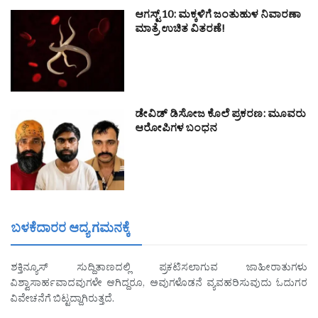
ಆಗಸ್ಟ್ 10: ಮಕ್ಕಳಿಗೆ ಜಂತುಹುಳ ನಿವಾರಣಾ
ಮಾತ್ರೆ ಉಚಿತ ವಿತರಣೆ!
ಡೇವಿಡ್ ಡಿಸೋಜ ಕೊಲೆ ಪ್ರಕರಣ: ಮೂವರು
ಆರೋಪಿಗಳ ಬಂಧನ
ಬಳಕೆದಾರರ ಆದ್ಯ ಗಮನಕ್ಕೆ
ಶಕ್ತಿನ್ಯೂಸ್ ಸುದ್ದಿತಾಣದಲ್ಲಿ ಪ್ರಕಟಿಸಲಾಗುವ ಜಾಹೀರಾತುಗಳು
ವಿಶ್ವಾಸಾರ್ಹವಾದವುಗಳೇ ಆಗಿದ್ದರೂ, ಅವುಗಳೊಡನೆ ವ್ಯವಹರಿಸುವುದು ಓದುಗರ
ವಿವೇಚನೆಗೆ ಬಿಟ್ಟದ್ದಾಗಿರುತ್ತದೆ.