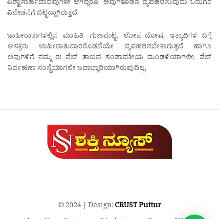
ವಿಶ್ವಾಸಾರ್ಹವಾದವುಗಳೇ ಆಗಿದ್ದರೂ, ಅವುಗಳೊಡನೆ ವ್ಯವಹರಿಸುವುದು ಓದುಗರ
ವಿವೇಚನೆಗೆ ಬಿಟ್ಟದ್ದಾಗಿರುತ್ತದೆ.
ಜಾಹೀರಾತುಗಳಲ್ಲಿನ ಮಾಹಿತಿ, ಗುಣಮಟ್ಟ, ಲೋಪ-ದೋಷ, ಇತ್ಯಾದಿಗಳ ಬಗ್ಗೆ
ಆಸಕ್ತರು ಜಾಹೀರಾತುದಾರರೊಡನೆಯೇ ವ್ಯವಹರಿಸಬೇಕಾಗುತ್ತದೆ ಹಾಗೂ
ಅವುಗಳಿಗೆ ನಮ್ಮ ಈ ವೆಬ್ ತಾಣದ ಸಂಪಾದಕೀಯ ಮಂಡಳಿಯಾಗಲೀ, ವೆಬ್
ನಿರ್ವಹಣಾ ಸಂಸ್ಥೆಯಾಗಲೀ ಜವಾಬ್ದಾರಿಯಾಗಿರುವುದಿಲ್ಲ.
© 2024 | Design:
CRUST Puttur