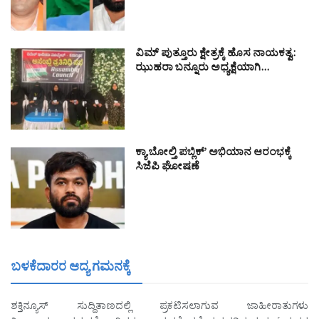
ವಿಮ್ ಪುತ್ತೂರು ಕ್ಷೇತ್ರಕ್ಕೆ ಹೊಸ ನಾಯಕತ್ವ:
ಝುಹರಾ ಬನ್ನೂರು ಅಧ್ಯಕ್ಷೆಯಾಗಿ…
ಕ್ಯಾ ಬೋಲ್ತಿ ಪಬ್ಲಿಕ್’ ಅಭಿಯಾನ ಆರಂಭಕ್ಕೆ
ಸಿಜೆಪಿ ಘೋಷಣೆ
ಬಳಕೆದಾರರ ಆದ್ಯ ಗಮನಕ್ಕೆ
ಶಕ್ತಿನ್ಯೂಸ್ ಸುದ್ದಿತಾಣದಲ್ಲಿ ಪ್ರಕಟಿಸಲಾಗುವ ಜಾಹೀರಾತುಗಳು