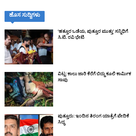
ಹೊಸ ಸುದ್ದಿಗಳು
‘ಹತ್ತೂರ ಒಡೆಯ, ಪುತ್ತೂರ ಮುತ್ತು’ ಸನ್ನಿಧಿಗೆ
ಸಿ.ಟಿ. ರವಿ ಭೇಟಿ
ವಿಟ್ಲ: ಕಾಲು ಜಾರಿ ಕೆರೆಗೆ ಬಿದ್ದು ಕೂಲಿ ಕಾರ್ಮಿಕ
ಸಾವು
ಪುತ್ತೂರು: ಇಂದಿನ ತಿರಂಗ ಯಾತ್ರೆಗೆ ವೇದಿಕೆ
ಸಿದ್ಧ