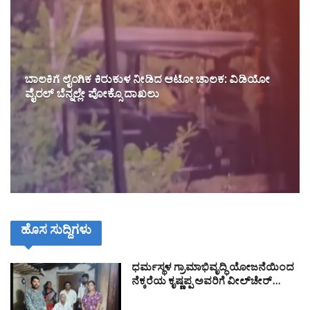
ಬಾಲಕಿಗೆ ಲೈಂಗಿಕ ಕಿರುಕುಳ ನೀಡಿದ ಆಟೋ ಚಾಲಕ: ವಿಡಿಯೋ
ವೈರಲ್ ಬೆನ್ನಲ್ಲೇ ಪೋಕ್ಸೊ ದಾಖಲು
ಹೊಸ ಸುದ್ದಿಗಳು
ಧರ್ಮಸ್ಥಳ ಗ್ರಾಮಾಭಿವೃದ್ಧಿ ಯೋಜನೆಯಿಂದ
ನೆಕ್ಕರೆಯ ಕೃಷ್ಣಪ್ಪ ಅವರಿಗೆ ವೀಲ್‌ಚೇರ್…