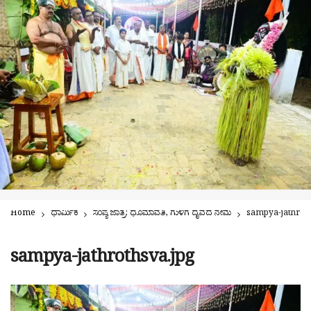
Home
ಧಾರ್ಮಿಕ
ಸಂಪ್ಯ ಜಾತ್ರೆ: ಧೂಮಾವತಿ, ಗುಳಿಗ ದೈವದ ನೇಮ
sampya-jathroth
sampya-jathrothsva.jpg