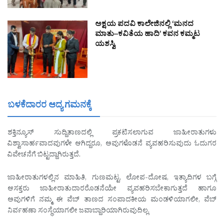
ಅಕ್ಷಯ ಪದವಿ ಕಾಲೇಜಿನಲ್ಲಿ ‘ಮನದ
ಮಾತು–ಕವಿತೆಯ ಹಾದಿ’ ಕವನ ಕಮ್ಮಟ
ಯಶಸ್ವಿ
ಬಳಕೆದಾರರ ಆದ್ಯ ಗಮನಕ್ಕೆ
ಶಕ್ತಿನ್ಯೂಸ್ ಸುದ್ದಿತಾಣದಲ್ಲಿ ಪ್ರಕಟಿಸಲಾಗುವ ಜಾಹೀರಾತುಗಳು
ವಿಶ್ವಾಸಾರ್ಹವಾದವುಗಳೇ ಆಗಿದ್ದರೂ, ಅವುಗಳೊಡನೆ ವ್ಯವಹರಿಸುವುದು ಓದುಗರ
ವಿವೇಚನೆಗೆ ಬಿಟ್ಟದ್ದಾಗಿರುತ್ತದೆ.
ಜಾಹೀರಾತುಗಳಲ್ಲಿನ ಮಾಹಿತಿ, ಗುಣಮಟ್ಟ, ಲೋಪ-ದೋಷ, ಇತ್ಯಾದಿಗಳ ಬಗ್ಗೆ
ಆಸಕ್ತರು ಜಾಹೀರಾತುದಾರರೊಡನೆಯೇ ವ್ಯವಹರಿಸಬೇಕಾಗುತ್ತದೆ ಹಾಗೂ
ಅವುಗಳಿಗೆ ನಮ್ಮ ಈ ವೆಬ್ ತಾಣದ ಸಂಪಾದಕೀಯ ಮಂಡಳಿಯಾಗಲೀ, ವೆಬ್
ನಿರ್ವಹಣಾ ಸಂಸ್ಥೆಯಾಗಲೀ ಜವಾಬ್ದಾರಿಯಾಗಿರುವುದಿಲ್ಲ.