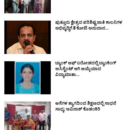
ಪುತ್ತೂರು ಕ್ಷೇತ್ರದ ಪರಿಶಿಷ್ಟ ಜಾತಿ ಕಾಲನಿಗಳ
ಅಭಿವೃದ್ಧಿಗೆ ₹3 ಕೋಟಿ ಅನುದಾನ…
ಬ್ಯಾಂಕ್ ಆಫ್ ಬರೋಡದಲ್ಲಿ ಬ್ಯಾಂಕಿಂಗ್
ಅಸಿಸ್ಟೆಂಟ್ ಆಗಿ ಆಯ್ಕೆಯಾದ
ವಿದ್ಯಾಮಾತಾ…
ಆಸೆಗಳ ತ್ಯಾಗದಿಂದ ಶಿಕ್ಷಣದಲ್ಲಿ ಸಾಧನೆ
ಸಾಧ್ಯ: ಅವಿನಾಶ್ ಕೊಡಂಕಿರಿ