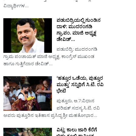
ವಿದ್ಯಾರ್ಥಿಗಳ…
ಪಡುಬಿದ್ರಿಯಲ್ಲಿ ಗುಂಡಿನ
ದಾಳಿ: ಮುದರಂಗಡಿ
ಗ್ರಾ.ಪಂ. ಮಾಜಿ ಅಧ್ಯಕ್ಷ
ಡೇವಿಡ್…
ಪಡುಬಿದ್ರಿ: ಮುದರಂಗಡಿ
ಗ್ರಾಮ ಪಂಚಾಯತ್ ಮಾಜಿ ಅಧ್ಯಕ್ಷ, ಕಾಂಗ್ರೆಸ್ ಮುಖಂಡ
ಹಾಗೂ ಗುತ್ತಿಗೆದಾರ ಡೇವಿಡ್…
‘ಹತ್ತೂರ ಒಡೆಯ, ಪುತ್ತೂರ
ಮುತ್ತು’ ಸನ್ನಿಧಿಗೆ ಸಿ.ಟಿ. ರವಿ
ಭೇಟಿ
ಪುತ್ತೂರು, ಆ.7:ವಿಧಾನ
ಪರಿಷತ್ ಸದಸ್ಯ ಸಿ.ಟಿ. ರವಿ
ಅವರು ಪುತ್ತೂರಿನ ಇತಿಹಾಸ ಪ್ರಸಿದ್ಧ ಶ್ರೀ ಮಹತೋಭಾರ…
ವಿಟ್ಲ: ಕಾಲು ಜಾರಿ ಕೆರೆಗೆ