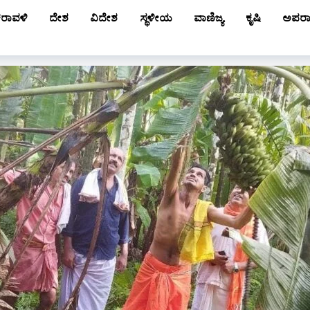
ರಾವಳಿ
ದೇಶ
ವಿದೇಶ
ಸ್ಥಳೀಯ
ವಾಣಿಜ್ಯ
ಕೃಷಿ
ಅಪರ