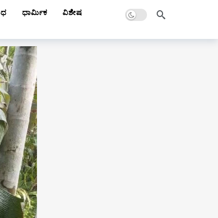
Dark mode
ಾಧ
ಧಾರ್ಮಿಕ
ವಿಶೇಷ