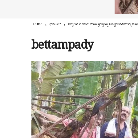
Home
ಧಾರ್ಮಿಕ
ಜಿಲ್ಲೆಯ ಮೊದಲ ಜಾತ್ರೋತ್ಸವಕ್ಕೆ ಬೆಟ್ಟಂಪಾಡಿಯಲ್ಲಿ ಗ
bettampady