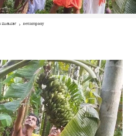
ೊನೆ ಮುಹೂರ್ತ
bettampady