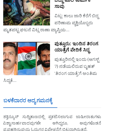
ಬಿದ್ದು ಕೂಲಿ ಕಾರ್ಮಿಕ
ಸಾವು
ವಿಟ್ಲ: ಕಾಲು ಜಾರಿ ಕೆರೆಗೆ ಬಿದ್ದ
ಪರಿಣಾಮ ವ್ಯಕ್ತಿಯೊಬ್ಬರು
ಮೃತಪಟ್ಟ ಘಟನೆ ವಿಟ್ಲ ಠಾಣಾ ವ್ಯಾಪ್ತಿಯ…
ಪುತ್ತೂರು: ಇಂದಿನ ತಿರಂಗ
ಯಾತ್ರೆಗೆ ವೇದಿಕೆ ಸಿದ್ಧ
ಪುತ್ತೂರಿನಲ್ಲಿ ಇಂದು (ಆಗಸ್ಟ್
7) ನಡೆಯಲಿರುವ ಬೃಹತ್
'ತಿರಂಗ ಯಾತ್ರೆ'ಗೆ ಅಂತಿಮ
ಸಿದ್ಧತೆ…
ಬಳಕೆದಾರರ ಆದ್ಯ ಗಮನಕ್ಕೆ
ಶಕ್ತಿನ್ಯೂಸ್ ಸುದ್ದಿತಾಣದಲ್ಲಿ ಪ್ರಕಟಿಸಲಾಗುವ ಜಾಹೀರಾತುಗಳು
ವಿಶ್ವಾಸಾರ್ಹವಾದವುಗಳೇ ಆಗಿದ್ದರೂ, ಅವುಗಳೊಡನೆ
ವ್ಯವಹರಿಸುವುದು ಓದುಗರ ವಿವೇಚನೆಗೆ ಬಿಟ್ಟದ್ದಾಗಿರುತ್ತದೆ.