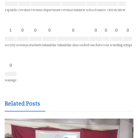
republic
revenue
revenue department
revenue minister
school
senior citizen
silver
1
0
0
0
0
0
0
0
0
society
sowmya
students
tahasildar
tahasildar absconded
teachers
tour
trending
udupi
0
wastage
Related Posts