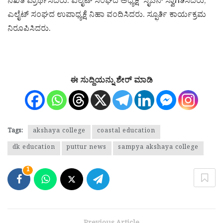
ನಿಖಿತ ಪ್ರಾರ್ಥಿಸಿದರು. ಎಲೈಟ್ ಸಂಘದ ಅಧ್ಯಕ್ಷ ಸೃಜನ್ ಸ್ವಾಗತಿಸಿದರು,
ಎಲೈಟ್ ಸಂಘದ ಉಪಾಧ್ಯಕ್ಷೆ ನಿಹಾ ವಂದಿಸಿದರು. ಸ್ಫೂರ್ತಿ ಕಾರ್ಯಕ್ರಮ
ನಿರೂಪಿಸಿದರು.
ಈ ಸುದ್ದಿಯನ್ನು ಶೇರ್ ಮಾಡಿ
Tags:
akshaya college
coastal education
dk education
puttur news
sampya akshaya college
1