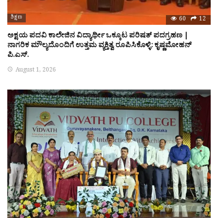
ಶಿಕ್ಷಣ
60
12
ಅಕ್ಷಯ ಪದವಿ ಕಾಲೇಜಿನ ವಿದ್ಯಾರ್ಥೀ ಒಕ್ಕೂಟ ಪರಿಷತ್ ಪದಗ್ರಹಣ |
ನಾಗರಿಕ ಮೌಲ್ಯದೊಂದಿಗೆ ಉತ್ತಮ ವ್ಯಕ್ತಿತ್ವ ರೂಪಿಸಿಕೊಳ್ಳಿ: ಕೃಷ್ಣಮೋಹನ್
ಪಿ.ಎಸ್.
August 1, 2026