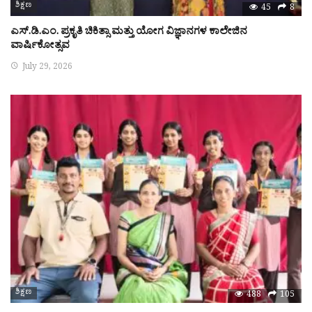
ಶಿಕ್ಷಣ
45
8
ಎಸ್.ಡಿ.ಎಂ. ಪ್ರಕೃತಿ ಚಿಕಿತ್ಸಾ ಮತ್ತು ಯೋಗ ವಿಜ್ಞಾನಗಳ ಕಾಲೇಜಿನ
ವಾರ್ಷಿಕೋತ್ಸವ
July 29, 2026
ಶಿಕ್ಷಣ
488
105