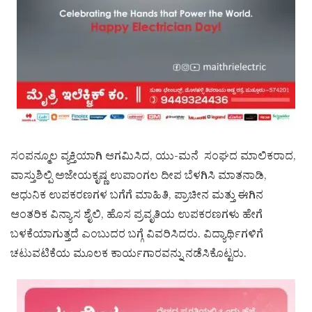
ಸಂಪನ್ಮೂಲ ವ್ಯಕ್ತಿಯಾಗಿ ಆಗಮಿಸಿದ, ಯು-ಮನೆ ಸಂಘದ ಮಾಲಿಕರಾದ,
ವಾಸ್ತುಶಿಲ್ಪಿ ಅಜೇಯಕೃಷ್ಣ ಉಪಾಂಗಲ ದೀಪ ಬೆಳಗಿಸಿ ಮಾತನಾಡಿ,
ಆಧುನಿಕ ಉಪಕರಣಗಳ ಬಗೆಗೆ ಮಾಹಿತಿ, ಪ್ರಾಚೀನ ಮತ್ತು ಈಗಿನ
ಆಂತರಿಕ ವಿನ್ಯಾಸ ಶೈಲಿ, ಹೊಸ ಪ್ರವೃತಿಯ ಉಪಕರಣಗಳು ಹೇಗೆ
ಬಳಕೆಯಾಗುತ್ತದೆ ಎಂಬುದರ ಬಗ್ಗೆ ವಿವರಿಸಿದರು. ವಿದ್ಯಾರ್ಥಿಗಳಿಗೆ
ಚಟುವಟಿಕೆಯ ಮೂಲಕ ಕಾರ್ಯಗಾರವನ್ನು ನಡೆಸಿಕೊಟ್ಟರು.