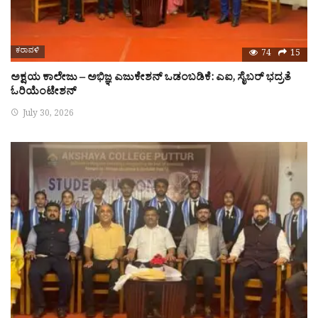
ಕರಾವಳಿ
74
15
ಅಕ್ಷಯ ಕಾಲೇಜು – ಅಭಿಜ್ಞ ಎಜುಕೇಶನ್ ಒಡಂಬಡಿಕೆ: ಎಐ, ಸೈಬರ್ ಭದ್ರತೆ
ಓರಿಯೆಂಟೇಶನ್
July 30, 2026