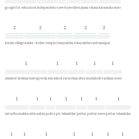
google for education
independence
jewel
jewellers
jnana vikasa
karnataka state
2
2
2
2
2
kerala village
kukke - kollur temple
lokayuktha
lokayuktha raid
manipal
1
1
1
1
1
minister krishna bairegowda
mla ashok rai
mohan alwa
mudubidre
nidana news
1
1
1
1
1
1
1
nirvathu mukku
nitin nabin
police
ptr tahasildar
puttur
puttur news
puttur tahasildar
1
1
1
1
1
1
1