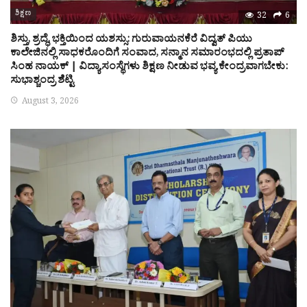
ಶಿಕ್ಷಣ
32
6
ಶಿಸ್ತು, ಶ್ರದ್ಧೆ, ಭಕ್ತಿಯಿಂದ ಯಶಸ್ಸು: ಗುರುವಾಯನಕೆರೆ ವಿದ್ವತ್ ಪಿಯು
ಕಾಲೇಜಿನಲ್ಲಿ ಸಾಧಕರೊಂದಿಗೆ ಸಂವಾದ, ಸನ್ಮಾನ ಸಮಾರಂಭದಲ್ಲಿ ಪ್ರತಾಪ್
ಸಿಂಹ ನಾಯಕ್ | ವಿದ್ಯಾಸಂಸ್ಥೆಗಳು ಶಿಕ್ಷಣ ನೀಡುವ ಭವ್ಯ ಕೇಂದ್ರವಾಗಬೇಕು:
ಸುಭಾಶ್ಚಂದ್ರ ಶೆಟ್ಟಿ
August 3, 2026