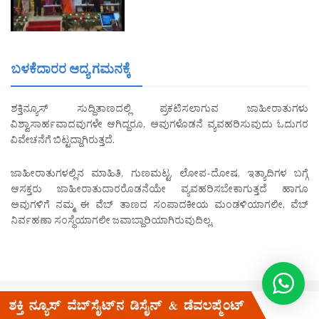
ಬಳಕೆದಾರರ ಆದ್ಯ ಗಮನಕ್ಕೆ
ಶಕ್ತಿನ್ಯೂಸ್ ಸುದ್ದಿತಾಣದಲ್ಲಿ ಪ್ರಕಟಿಸಲಾಗುವ ಜಾಹೀರಾತುಗಳು
ವಿಶ್ವಾಸಾರ್ಹವಾದವುಗಳೇ ಆಗಿದ್ದರೂ, ಅವುಗಳೊಡನೆ ವ್ಯವಹರಿಸುವುದು ಓದುಗರ
ವಿವೇಚನೆಗೆ ಬಿಟ್ಟದ್ದಾಗಿರುತ್ತದೆ.
ಜಾಹೀರಾತುಗಳಲ್ಲಿನ ಮಾಹಿತಿ, ಗುಣಮಟ್ಟ, ಲೋಪ-ದೋಷ, ಇತ್ಯಾದಿಗಳ ಬಗ್ಗೆ
ಆಸಕ್ತರು ಜಾಹೀರಾತುದಾರರೊಡನೆಯೇ ವ್ಯವಹರಿಸಬೇಕಾಗುತ್ತದೆ ಹಾಗೂ
ಅವುಗಳಿಗೆ ನಮ್ಮ ಈ ವೆಬ್ ತಾಣದ ಸಂಪಾದಕೀಯ ಮಂಡಳಿಯಾಗಲೀ, ವೆಬ್
ನಿರ್ವಹಣಾ ಸಂಸ್ಥೆಯಾಗಲೀ ಜವಾಬ್ದಾರಿಯಾಗಿರುವುದಿಲ್ಲ.