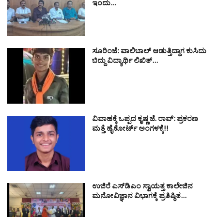
ಇಂದು…
ಸೂರಿಂಜೆ: ವಾಲಿಬಾಲ್ ಆಡುತ್ತಿದ್ದಾಗ ಕುಸಿದು
ಬಿದ್ದು ವಿದ್ಯಾರ್ಥಿ ಲಿಖಿತ್…
ವಿವಾಹಕ್ಕೆ ಒಪ್ಪದ ಕೃಷ್ಣ ಜೆ. ರಾವ್: ಪ್ರಕರಣ
ಮತ್ತೆ ಹೈಕೋರ್ಟ್ ಅಂಗಳಕ್ಕೆ!!
ಉಜಿರೆ ಎಸ್‌ಡಿಎಂ ಸ್ವಾಯತ್ತ ಕಾಲೇಜಿನ
ಮನೋವಿಜ್ಞಾನ ವಿಭಾಗಕ್ಕೆ ಪ್ರತಿಷ್ಠಿತ…