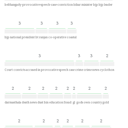
belthangady-provocative-speech-case-conviction
bihar minister
bjp
bjp leader
3
3
3
3
bjp national president
bt ranjan
co-operative
coastal
3
3
3
2
Court convicts accused in provocative speech case
crime
crime news
cyclothon
2
2
2
2
2
2
2
2
darmasthala
death news
dust bin
education
fraud
gl
gods own country
gold
2
2
2
2
2
2