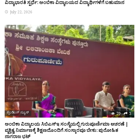
ವಿದ್ಯಾಭಾರತಿ ಸ್ಪರ್ಧೆ: ಅಂಬಿಕಾ ವಿದ್ಯಾಲಯದ ವಿದ್ಯಾರ್ಥಿಗಳಿಗೆ ಬಹುಮಾನ
July 22, 2026
ಟ್ರೆಂಡಿಂಗ್ ನ್ಯೂಸ್
20
3
ಅಂಬಿಕಾ ವಿದ್ಯಾಲಯ ಸಿಬಿಎಸ್‌ಇ ಸಂಸ್ಥೆಯಲ್ಲಿ ಗುರುಪೂರ್ಣಿಮಾ ಆಚರಣೆ |
ವ್ಯಕ್ತಿತ್ವ ನಿರ್ಮಾಣಕ್ಕೆ ಶಿಕ್ಷಣದೊಂದಿಗೆ ಸಂಸ್ಕಾರವೂ ಬೇಕು: ಪುರೋಹಿತ
ನಾಗರಾಜ ಭಟ್