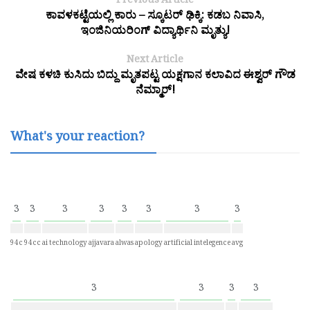
Previous Article
ಕಾವಳಕಟ್ಟೆಯಲ್ಲಿ ಕಾರು – ಸ್ಕೂಟರ್ ಢಿಕ್ಕಿ: ಕಡಬ ನಿವಾಸಿ,
ಇಂಜಿನಿಯರಿಂಗ್ ವಿದ್ಯಾರ್ಥಿನಿ ಮೃತ್ಯು!
Next Article
ವೇಷ ಕಳಚಿ ಕುಸಿದು ಬಿದ್ದು ಮೃತಪಟ್ಟ ಯಕ್ಷಗಾನ ಕಲಾವಿದ ಈಶ್ವರ್ ಗೌಡ
ನೆಮ್ಮಾರ್!
What's your reaction?
3
3
3
3
3
3
3
3
94c
94cc
ai technology
ajjavara
alwas
apology
artificial intelegence
avg
3
3
3
3