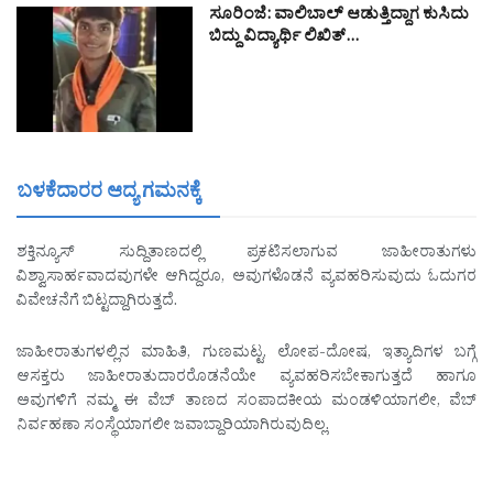
ಸೂರಿಂಜೆ: ವಾಲಿಬಾಲ್ ಆಡುತ್ತಿದ್ದಾಗ ಕುಸಿದು
ಬಿದ್ದು ವಿದ್ಯಾರ್ಥಿ ಲಿಖಿತ್…
ಬಳಕೆದಾರರ ಆದ್ಯ ಗಮನಕ್ಕೆ
ಶಕ್ತಿನ್ಯೂಸ್ ಸುದ್ದಿತಾಣದಲ್ಲಿ ಪ್ರಕಟಿಸಲಾಗುವ ಜಾಹೀರಾತುಗಳು
ವಿಶ್ವಾಸಾರ್ಹವಾದವುಗಳೇ ಆಗಿದ್ದರೂ, ಅವುಗಳೊಡನೆ ವ್ಯವಹರಿಸುವುದು ಓದುಗರ
ವಿವೇಚನೆಗೆ ಬಿಟ್ಟದ್ದಾಗಿರುತ್ತದೆ.
ಜಾಹೀರಾತುಗಳಲ್ಲಿನ ಮಾಹಿತಿ, ಗುಣಮಟ್ಟ, ಲೋಪ-ದೋಷ, ಇತ್ಯಾದಿಗಳ ಬಗ್ಗೆ
ಆಸಕ್ತರು ಜಾಹೀರಾತುದಾರರೊಡನೆಯೇ ವ್ಯವಹರಿಸಬೇಕಾಗುತ್ತದೆ ಹಾಗೂ
ಅವುಗಳಿಗೆ ನಮ್ಮ ಈ ವೆಬ್ ತಾಣದ ಸಂಪಾದಕೀಯ ಮಂಡಳಿಯಾಗಲೀ, ವೆಬ್
ನಿರ್ವಹಣಾ ಸಂಸ್ಥೆಯಾಗಲೀ ಜವಾಬ್ದಾರಿಯಾಗಿರುವುದಿಲ್ಲ.