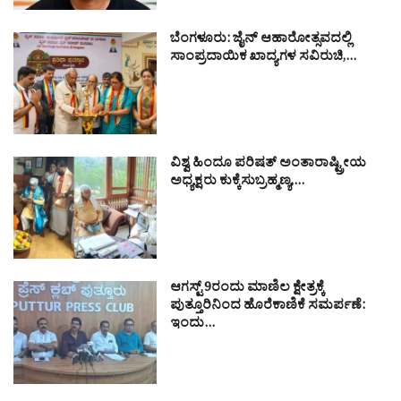
ಬೆಂಗಳೂರು: ಜೈನ್ ಆಹಾರೋತ್ಸವದಲ್ಲಿ
ಸಾಂಪ್ರದಾಯಿಕ ಖಾದ್ಯಗಳ ಸವಿರುಚಿ,…
ವಿಶ್ವ ಹಿಂದೂ ಪರಿಷತ್ ಅಂತಾರಾಷ್ಟ್ರೀಯ
ಅಧ್ಯಕ್ಷರು ಕುಕ್ಕೆಸುಬ್ರಹ್ಮಣ್ಯ,…
ಆಗಸ್ಟ್ 9ರಂದು ಮಾಣಿಲ ಕ್ಷೇತ್ರಕ್ಕೆ
ಪುತ್ತೂರಿನಿಂದ ಹೊರೆಕಾಣಿಕೆ ಸಮರ್ಪಣೆ:
ಇಂದು…