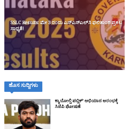
SSLC Results: ಮೇ 3 ರಂದು ಎಸ್‌ಎಸ್‌ಎಲ್‌ಸಿ ಫಲಿತಾಂಶ ಪ್ರಕಟ
ಸಾಧ್ಯತೆ!
ಹೊಸ ಸುದ್ದಿಗಳು
ಕ್ಯಾ ಬೋಲ್ತಿ ಪಬ್ಲಿಕ್’ ಅಭಿಯಾನ ಆರಂಭಕ್ಕೆ
ಸಿಜೆಪಿ ಘೋಷಣೆ