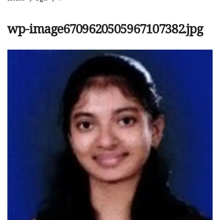
wp-image6709620505967107382.jpg