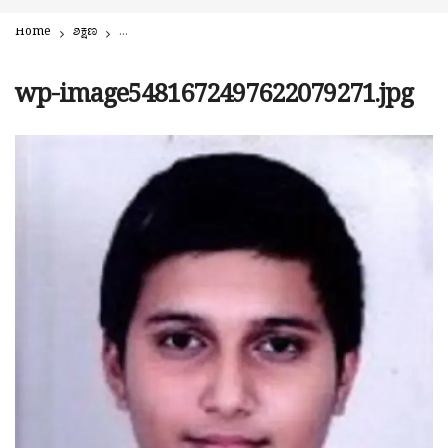
Home
ಶಿಕ್ಷಣ
ದ್ವಿತೀಯ ಪಿಯು ಫಲಿತಾಂಶ: ಪುತ್ತೂರು ಅಂಬಿಕಾ ವಿದ್ಯಾಲಯಕ್ಕೆ ರಾಜ್ಯದಲ್ಲಿ 6ನೇ ಸ
wp-image5481672497622079271.jpg