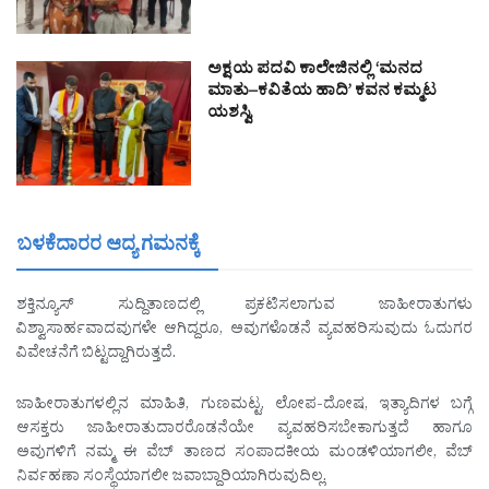
ಅಕ್ಷಯ ಪದವಿ ಕಾಲೇಜಿನಲ್ಲಿ ‘ಮನದ
ಮಾತು–ಕವಿತೆಯ ಹಾದಿ’ ಕವನ ಕಮ್ಮಟ
ಯಶಸ್ವಿ
ಬಳಕೆದಾರರ ಆದ್ಯ ಗಮನಕ್ಕೆ
ಶಕ್ತಿನ್ಯೂಸ್ ಸುದ್ದಿತಾಣದಲ್ಲಿ ಪ್ರಕಟಿಸಲಾಗುವ ಜಾಹೀರಾತುಗಳು
ವಿಶ್ವಾಸಾರ್ಹವಾದವುಗಳೇ ಆಗಿದ್ದರೂ, ಅವುಗಳೊಡನೆ ವ್ಯವಹರಿಸುವುದು ಓದುಗರ
ವಿವೇಚನೆಗೆ ಬಿಟ್ಟದ್ದಾಗಿರುತ್ತದೆ.
ಜಾಹೀರಾತುಗಳಲ್ಲಿನ ಮಾಹಿತಿ, ಗುಣಮಟ್ಟ, ಲೋಪ-ದೋಷ, ಇತ್ಯಾದಿಗಳ ಬಗ್ಗೆ
ಆಸಕ್ತರು ಜಾಹೀರಾತುದಾರರೊಡನೆಯೇ ವ್ಯವಹರಿಸಬೇಕಾಗುತ್ತದೆ ಹಾಗೂ
ಅವುಗಳಿಗೆ ನಮ್ಮ ಈ ವೆಬ್ ತಾಣದ ಸಂಪಾದಕೀಯ ಮಂಡಳಿಯಾಗಲೀ, ವೆಬ್
ನಿರ್ವಹಣಾ ಸಂಸ್ಥೆಯಾಗಲೀ ಜವಾಬ್ದಾರಿಯಾಗಿರುವುದಿಲ್ಲ.