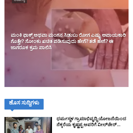
ಆರೋಗ್ಯ
ಮಂಕಿ ಫಾಕ್ಸ್ ಅಥವಾ ಮಂಗನ ಸಿಡುಬು ರೋಗ ಎಷ್ಟು ಅಪಾಯಕಾರಿ
ಗೊತ್ತೇ? ಸೋಂಕು ಖಚಿತ ಪಡಿಸುವುದು ಹೇಗೆ? ತಡೆ ಹೇಗೆ? ಈ
ಜಾಗರೂಕ ಕ್ರಮ ಪಾಲಿಸಿ
ಹೊಸ ಸುದ್ದಿಗಳು
ಧರ್ಮಸ್ಥಳ ಗ್ರಾಮಾಭಿವೃದ್ಧಿ ಯೋಜನೆಯಿಂದ
ನೆಕ್ಕರೆಯ ಕೃಷ್ಣಪ್ಪ ಅವರಿಗೆ ವೀಲ್‌ಚೇರ್…