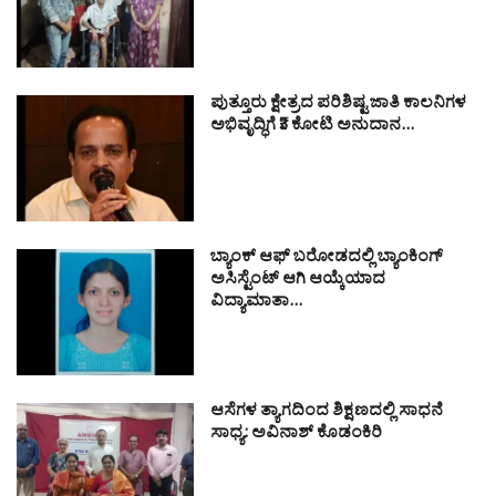
ಪುತ್ತೂರು ಕ್ಷೇತ್ರದ ಪರಿಶಿಷ್ಟ ಜಾತಿ ಕಾಲನಿಗಳ
ಅಭಿವೃದ್ಧಿಗೆ ₹3 ಕೋಟಿ ಅನುದಾನ…
ಬ್ಯಾಂಕ್ ಆಫ್ ಬರೋಡದಲ್ಲಿ ಬ್ಯಾಂಕಿಂಗ್
ಅಸಿಸ್ಟೆಂಟ್ ಆಗಿ ಆಯ್ಕೆಯಾದ
ವಿದ್ಯಾಮಾತಾ…
ಆಸೆಗಳ ತ್ಯಾಗದಿಂದ ಶಿಕ್ಷಣದಲ್ಲಿ ಸಾಧನೆ
ಸಾಧ್ಯ: ಅವಿನಾಶ್ ಕೊಡಂಕಿರಿ