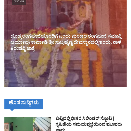
ಧಾರ್ಮಿಕ
ದೊಡ್ಡ ರಂಗಪೂಜೆಯೊಂದಿಗೆ ಒಂದು ಮಂಡಲ ರಂಗಪೂಜೆ ಸಮಾಪ್ತಿ |
ಆರ್ಯಾಪು ಕಾರ್ಪಾಡಿ ಶ್ರೀ ಸುಬ್ರಹ್ಮಣ್ಯ ದೇವಸ್ಥಾನದಲ್ಲಿ ಇಂದು, ನಾಳೆ
ಕಿರುಷಷ್ಠಿ ಜಾತ್ರೆ
ಹೊಸ ಸುದ್ದಿಗಳು
ವಿಟ್ಲದಲ್ಲಿ ಭೀಕರ ಸಿಲಿಂಡರ್ ಸ್ಫೋಟ|
ಗೃಹಿಣಿಯ ಸಮಯಪ್ರಜ್ಞೆಯಿಂದ ಮೂವರು