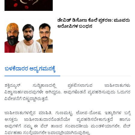
ಡೇವಿಡ್ ಡಿಸೋಜ ಕೊಲೆ ಪ್ರಕರಣ: ಮೂವರು
ಆರೋಪಿಗಳ ಬಂಧನ
ಬಳಕೆದಾರರ ಆದ್ಯ ಗಮನಕ್ಕೆ
ಶಕ್ತಿನ್ಯೂಸ್ ಸುದ್ದಿತಾಣದಲ್ಲಿ ಪ್ರಕಟಿಸಲಾಗುವ ಜಾಹೀರಾತುಗಳು
ವಿಶ್ವಾಸಾರ್ಹವಾದವುಗಳೇ ಆಗಿದ್ದರೂ, ಅವುಗಳೊಡನೆ ವ್ಯವಹರಿಸುವುದು ಓದುಗರ
ವಿವೇಚನೆಗೆ ಬಿಟ್ಟದ್ದಾಗಿರುತ್ತದೆ.
ಜಾಹೀರಾತುಗಳಲ್ಲಿನ ಮಾಹಿತಿ, ಗುಣಮಟ್ಟ, ಲೋಪ-ದೋಷ, ಇತ್ಯಾದಿಗಳ ಬಗ್ಗೆ
ಆಸಕ್ತರು ಜಾಹೀರಾತುದಾರರೊಡನೆಯೇ ವ್ಯವಹರಿಸಬೇಕಾಗುತ್ತದೆ ಹಾಗೂ
ಅವುಗಳಿಗೆ ನಮ್ಮ ಈ ವೆಬ್ ತಾಣದ ಸಂಪಾದಕೀಯ ಮಂಡಳಿಯಾಗಲೀ, ವೆಬ್
ನಿರ್ವಹಣಾ ಸಂಸ್ಥೆಯಾಗಲೀ ಜವಾಬ್ದಾರಿಯಾಗಿರುವುದಿಲ್ಲ.