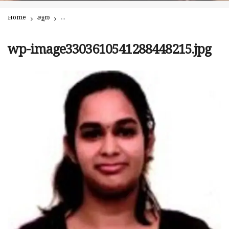
Home
ಶಿಕ್ಷಣ
ದ್ವಿತೀಯ ಪಿಯು ಫಲಿತಾಂಶ: ಪುತ್ತೂರು ಅಂಬಿಕಾ ವಿದ್ಯಾಲಯಕ್ಕೆ ರಾಜ್ಯದಲ್ಲಿ 6ನೇ ಸ
wp-image3303610541288448215.jpg