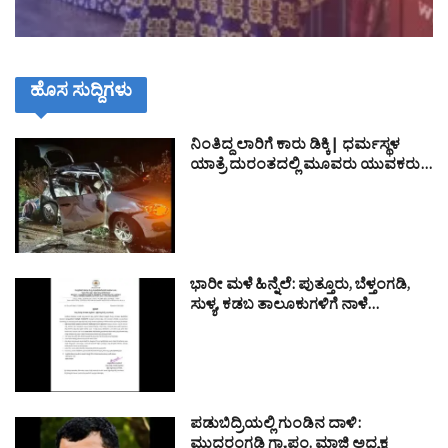
ಹೊಸ ಸುದ್ದಿಗಳು
ನಿಂತಿದ್ದ ಲಾರಿಗೆ ಕಾರು ಡಿಕ್ಕಿ| ಧರ್ಮಸ್ಥಳ
ಯಾತ್ರೆ ದುರಂತದಲ್ಲಿ ಮೂವರು ಯುವಕರು…
ಭಾರೀ ಮಳೆ ಹಿನ್ನೆಲೆ: ಪುತ್ತೂರು, ಬೆಳ್ತಂಗಡಿ,
ಸುಳ್ಯ, ಕಡಬ ತಾಲೂಕುಗಳಿಗೆ ನಾಳೆ…
ಪಡುಬಿದ್ರಿಯಲ್ಲಿ ಗುಂಡಿನ ದಾಳಿ:
ಮುದರಂಗಡಿ ಗ್ರಾ.ಪಂ. ಮಾಜಿ ಅಧ್ಯಕ್ಷ