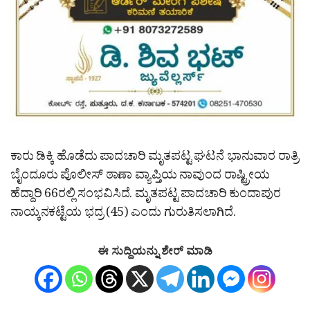
ಕಾರು ಡಿಕ್ಕಿ ಹೊಡೆದು ಪಾದಚಾರಿ ಮೃತಪಟ್ಟ ಘಟನೆ ಭಾನುವಾರ ರಾತ್ರಿ
ಬೈಂದೂರು ಪೊಲೀಸ್ ಠಾಣಾ ವ್ಯಾಪ್ತಿಯ ನಾವುಂದ ರಾಷ್ಟ್ರೀಯ
ಹೆದ್ದಾರಿ 66ರಲ್ಲಿ ಸಂಭವಿಸಿದೆ. ಮೃತಪಟ್ಟ ಪಾದಚಾರಿ ಕುಂದಾಪುರ
ನಾಯ್ಕನಕಟ್ಟೆಯ ಭದ್ರ (45) ಎಂದು ಗುರುತಿಸಲಾಗಿದೆ.
ಈ ಸುದ್ದಿಯನ್ನು ಶೇರ್ ಮಾಡಿ