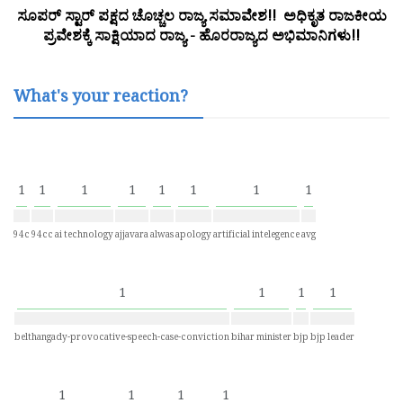
ಸೂಪರ್ ಸ್ಟಾರ್ ಪಕ್ಷದ ಚೊಚ್ಚಲ ರಾಜ್ಯ ಸಮಾವೇಶ!! ಅಧಿಕೃತ ರಾಜಕೀಯ
ಪ್ರವೇಶಕ್ಕೆ ಸಾಕ್ಷಿಯಾದ ರಾಜ್ಯ - ಹೊರರಾಜ್ಯದ ಅಭಿಮಾನಿಗಳು!!
What's your reaction?
1
1
1
1
1
1
1
1
94c
94cc
ai technology
ajjavara
alwas
apology
artificial intelegence
avg
1
1
1
1
belthangady-provocative-speech-case-conviction
bihar minister
bjp
bjp leader
1
1
1
1