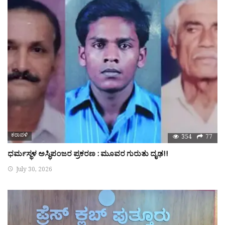
ಕರಾವಳಿ
354
77
ಧರ್ಮಸ್ಥಳ ಅಸ್ಥಿಪಂಜರ ಪ್ರಕರಣ : ಮೂವರ ಗುರುತು ದೃಢ!!
July 30, 2026