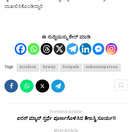
ದಾಖಲಿಸಿಕೊಂಡಿದ್ದಾರೆ.
ಈ ಸುದ್ದಿಯನ್ನು ಶೇರ್ ಮಾಡಿ
Tags:
accident
byway
footpath
unknownperson
Previous Article
ಐರನ್ ಮ್ಯಾನ್ ಸ್ಪರ್ಧೆ ಪೂರ್ಣಗೊಳಿಸಿದ ತೇಜಸ್ವಿ ಸೂರ್ಯ!!
Next Article