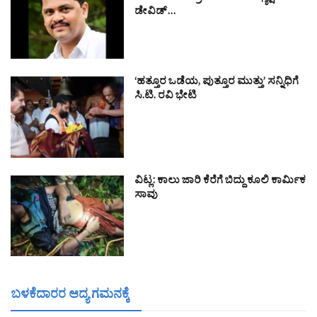
ಡೇವಿಡ್…
‘ಹತ್ತೂರ ಒಡೆಯ, ಪುತ್ತೂರ ಮುತ್ತು’ ಸನ್ನಿಧಿಗೆ
ಸಿ.ಟಿ. ರವಿ ಭೇಟಿ
ವಿಟ್ಲ: ಕಾಲು ಜಾರಿ ಕೆರೆಗೆ ಬಿದ್ದು ಕೂಲಿ ಕಾರ್ಮಿಕ
ಸಾವು
ಬಳಕೆದಾರರ ಆದ್ಯ ಗಮನಕ್ಕೆ