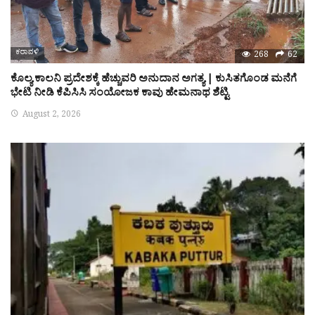
ಕರಾವಳಿ
268
62
ಕೊಲ್ಯ ಕಾಲನಿ ಪ್ರದೇಶಕ್ಕೆ ಹೆಚ್ಚುವರಿ ಅನುದಾನ ಅಗತ್ಯ | ಕುಸಿತಗೊಂಡ ಮನೆಗೆ
ಭೇಟಿ ನೀಡಿ ಕೆಪಿಸಿಸಿ ಸಂಯೋಜಕ ಕಾವು ಹೇಮನಾಥ ಶೆಟ್ಟಿ
August 2, 2026