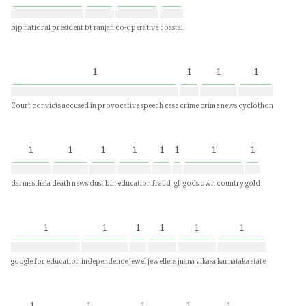
bjp national president
bt ranjan
co-operative
coastal
1
1
1
1
Court convicts accused in provocative speech case
crime
crime news
cyclothon
1
1
1
1
1
1
1
1
darmasthala
death news
dust bin
education
fraud
gl
gods own country
gold
1
1
1
1
1
1
google for education
independence
jewel
jewellers
jnana vikasa
karnataka state