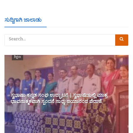
ಸುದ್ದಿಗಾಗಿ ಜಾಲಾಡು
ಶಿಕ್ಷಣ
ಸ್ವಭಾಷಾ ಕನ್ನಡ ಸಂಘ ಉದ್ಘಾಟನೆ | ಸ್ವಭಾಷೆಯಲ್ಲಿ ಮಾತ್ರ
ಭಾವನಾತ್ಮಕವಾಗಿ ಸ್ಪಂದನೆ ಸಾಧ್ಯ: ಜಯಾನಂದ ಪೆರಾಜೆ