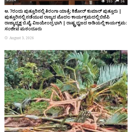
ಕರಾವಳಿ
165
34
ಆ. 7ರಂದು ಪುತ್ತೂರಿನಲ್ಲಿ ತಿರಂಗಾ ಯಾತ್ರೆ: ಕಿಶೋರ್ ಕುಮಾರ್ ಪುತ್ತೂರು |
ಪುತ್ತೂರಿನಲ್ಲಿ ನಡೆಯುವ ರಾಜ್ಯದ ಮೊದಲ ಕಾರ್ಯಕ್ರಮದಲ್ಲಿ ಬಿಜೆಪಿ
ರಾಜ್ಯಾಧ್ಯಕ್ಷ ಬಿ.ವೈ. ವಿಜಯೇಂದ್ರ ಭಾಗಿ | ರಾಷ್ಟ್ರಧ್ವಜದ ಅಡಿಯಲ್ಲಿ ಕಾರ್ಯಕ್ರಮ:
ಸಂಜೀವ ಮಠಂದೂರು
August 3, 2026