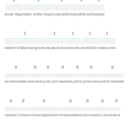
1
1
1
1
1
kerala village
kukke - kollur temple
lokayuktha
lokayuktha raid
manipal
1
1
1
1
1
minister krishna bairegowda
mla ashok rai
mohan alwa
mudubidre
nidana news
0
0
0
0
0
0
0
nirvathu mukku
nitin nabin
police
ptr tahasildar
puttur
puttur news
puttur tahasildar
0
0
0
0
0
0
0
republic
revenue
revenue department
revenue minister
school
senior citizen
silver