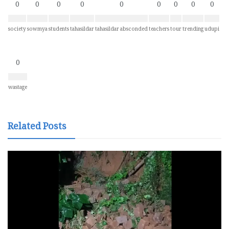
0
0
0
0
0
0
0
0
0
society
sowmya
students
tahasildar
tahasildar absconded
teachers
tour
trending
udupi
0
wastage
Related Posts