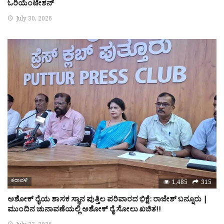
ಓರಿಯೆಂಟೇಶನ್
July 30, 2026
ಕರಾವಳಿ
1,485
315
ಅಶೋಕ್ ರೈಯ ಶಾಸಕ ಸ್ಥಾನ ಪುತ್ತಿಲ ಪರಿವಾರದ ಭಿಕ್ಷೆ: ರಾಜೇಶ್ ಬನ್ನೂರು |
ಮುಂದಿನ ಚುನಾವಣೆಯಲ್ಲಿ ಅಶೋಕ್ ರೈ ಸೋಲು ಖಚಿತ!!