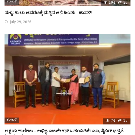
ಕರಾವಳಿ
104
20
ಸುಳ್ಯ: ಶಾಲಾ ಆವರಣಕ್ಕೆ ನುಗ್ಗಿದ ಆನೆ ಹಿಂಡು– ಹಾವಳಿ!
July 29, 2026
ಕರಾವಳಿ
74
15
ಅಕ್ಷಯ ಕಾಲೇಜು – ಅಭಿಜ್ಞ ಎಜುಕೇಶನ್ ಒಡಂಬಡಿಕೆ: ಎಐ, ಸೈಬರ್ ಭದ್ರತೆ