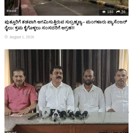
ಕರಾವಳಿ
180
36
ಪುತ್ತೂರಿಗೆ ತಡವಾಗಿ ಆಗಮಿಸುತ್ತಿರುವ ಸುಬ್ರಹ್ಮಣ್ಯ – ಮಂಗಳೂರು ಪ್ಯಾಸೆಂಜರ್
ರೈಲು: ಕ್ರಮ ಕೈಗೊಳ್ಳಲು ಸಂಸದರಿಗೆ ಆಗ್ರಹ!!
August 1, 2026