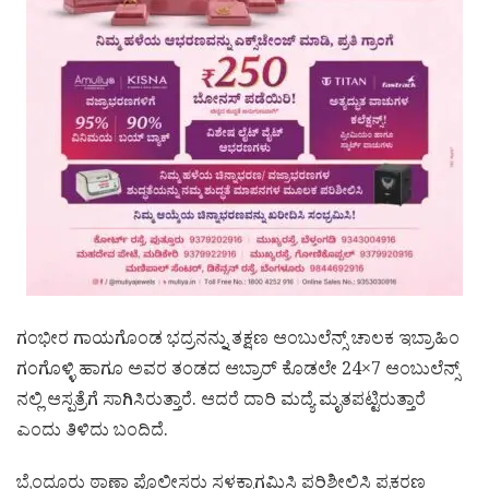
ಗಂಭೀರ ಗಾಯಗೊಂಡ ಭದ್ರನನ್ನು ತಕ್ಷಣ ಆಂಬುಲೆನ್ಸ್ ಚಾಲಕ ಇಬ್ರಾಹಿಂ
ಗಂಗೊಳ್ಳಿ ಹಾಗೂ ಅವರ ತಂಡದ ಆಬ್ರಾರ್ ಕೊಡಲೇ 24×7 ಆಂಬುಲೆನ್ಸ್‌
ನಲ್ಲಿ ಆಸ್ಪತ್ರೆಗೆ ಸಾಗಿಸಿರುತ್ತಾರೆ. ಆದರೆ ದಾರಿ ಮದ್ಯೆ ಮೃತಪಟ್ಟಿರುತ್ತಾರೆ
ಎಂದು ತಿಳಿದು ಬಂದಿದೆ.
ಬೈಂದೂರು ಠಾಣಾ ಪೊಲೀಸರು ಸ್ಥಳಕ್ಕಾಗಮಿಸಿ ಪರಿಶೀಲಿಸಿ ಪ್ರಕರಣ