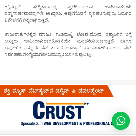
ಶಕ್ತಿನ್ಯೂಸ್ ಸುದ್ದಿತಾಣದಲ್ಲಿ ಪ್ರಕಟಿಸಲಾಗುವ ಜಾಹೀರಾತುಗಳು
ವಿಶ್ವಾಸಾರ್ಹವಾದವುಗಳೇ ಆಗಿದ್ದರೂ, ಅವುಗಳೊಡನೆ ವ್ಯವಹರಿಸುವುದು ಓದುಗರ
ವಿವೇಚನೆಗೆ ಬಿಟ್ಟದ್ದಾಗಿರುತ್ತದೆ.
ಜಾಹೀರಾತುಗಳಲ್ಲಿನ ಮಾಹಿತಿ, ಗುಣಮಟ್ಟ, ಲೋಪ-ದೋಷ, ಇತ್ಯಾದಿಗಳ ಬಗ್ಗೆ
ಆಸಕ್ತರು ಜಾಹೀರಾತುದಾರರೊಡನೆಯೇ ವ್ಯವಹರಿಸಬೇಕಾಗುತ್ತದೆ ಹಾಗೂ
ಅವುಗಳಿಗೆ ನಮ್ಮ ಈ ವೆಬ್ ತಾಣದ ಸಂಪಾದಕೀಯ ಮಂಡಳಿಯಾಗಲೀ, ವೆಬ್
ನಿರ್ವಹಣಾ ಸಂಸ್ಥೆಯಾಗಲೀ ಜವಾಬ್ದಾರಿಯಾಗಿರುವುದಿಲ್ಲ.