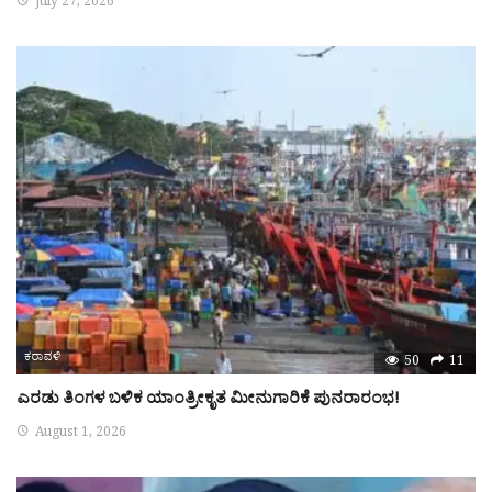
July 27, 2026
ಕರಾವಳಿ
50
11
ಎರಡು ತಿಂಗಳ ಬಳಿಕ ಯಾಂತ್ರೀಕೃತ ಮೀನುಗಾರಿಕೆ ಪುನರಾರಂಭ!
August 1, 2026