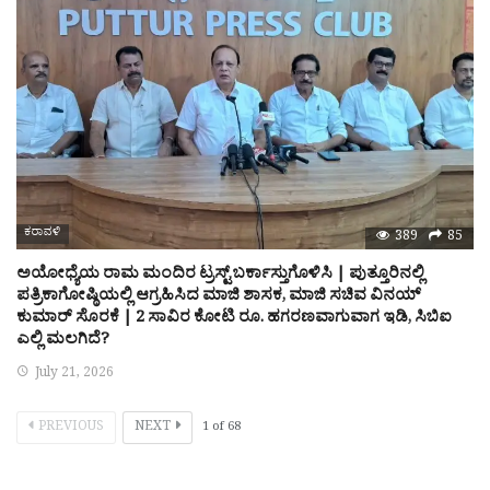
ಕರಾವಳಿ
389
85
ಅಯೋಧ್ಯೆಯ ರಾಮ ಮಂದಿರ ಟ್ರಸ್ಟ್ ಬರ್ಕಾಸ್ತುಗೊಳಿಸಿ | ಪುತ್ತೂರಿನಲ್ಲಿ
ಪತ್ರಿಕಾಗೋಷ್ಠಿಯಲ್ಲಿ ಆಗ್ರಹಿಸಿದ ಮಾಜಿ ಶಾಸಕ, ಮಾಜಿ ಸಚಿವ ವಿನಯ್
ಕುಮಾರ್ ಸೊರಕೆ | 2 ಸಾವಿರ ಕೋಟಿ ರೂ. ಹಗರಣವಾಗುವಾಗ ಇಡಿ, ಸಿಬಿಐ
ಎಲ್ಲಿ ಮಲಗಿದೆ?
July 21, 2026
PREVIOUS
NEXT
1
of
68