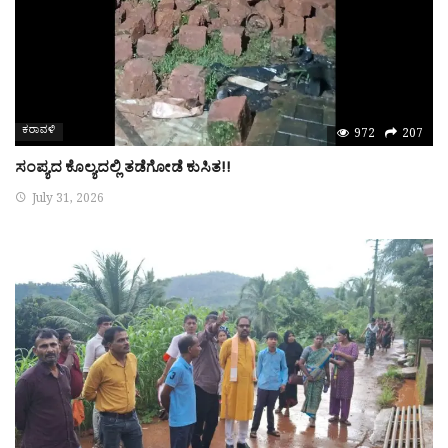
ಕರಾವಳಿ
972
207
ಸಂಪ್ಯದ ಕೊಲ್ಯದಲ್ಲಿ ತಡೆಗೋಡೆ ಕುಸಿತ!!
July 31, 2026