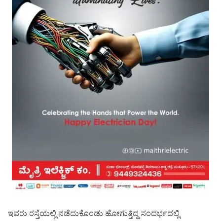
ಇವರು ರಸ್ತೆಯಲ್ಲಿ ನಡೆದುಕೊಂಡು ಹೋಗುತ್ತಿದ್ದ ಸಂದರ್ಭದಲ್ಲಿ