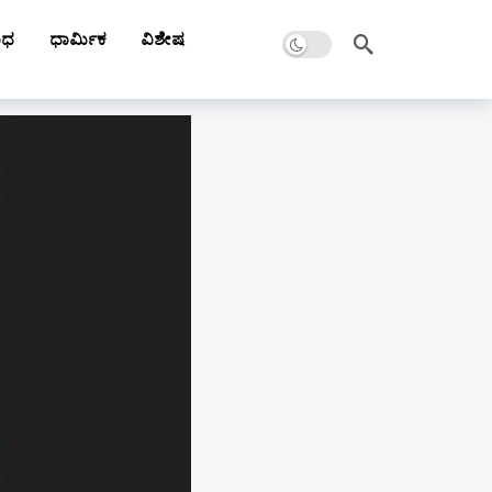
Dark mode
ಾಧ
ಧಾರ್ಮಿಕ
ವಿಶೇಷ