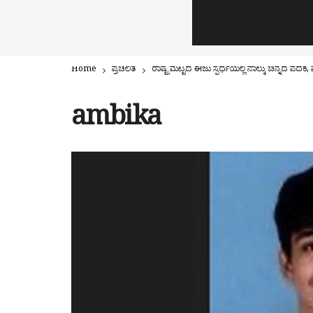
Home
ಪ್ರಚಲಿತ
ರಾಷ್ಟ್ರಮಟ್ಟದ ಈಜು ಸ್ಪರ್ಧೆಯಲ್ಲಿ ನಾಲ್ಕು ಚಿನ್ನದ ಪದಕ
ambika