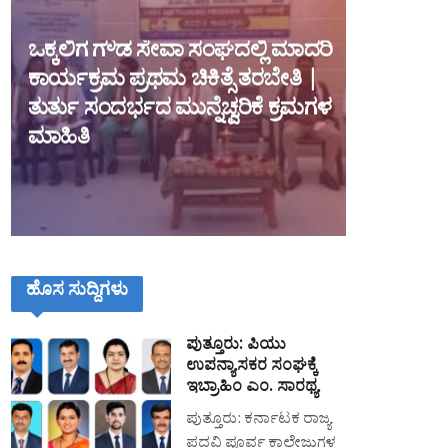
ಒಕ್ಕಲಿಗ ಗೌಡ ಸೇವಾ ಸಂಘದಲ್ಲಿ ಮಾದರಿ
ಕಾರ್ಯಕ್ರಮ ಪ್ರಥಮ ಚಿಕಿತ್ಸೆ ತರಬೇತಿ |
ತುರ್ತು ಸಂದರ್ಭದ ಮುನ್ನೆಚ್ವರಿಕೆ ಕ್ರಮಗಳ
ಮಾಹಿತಿ
ಹೊಸ ಸುದ್ದಿಗಳು
ಪುತ್ತೂರು: ಪಿಯು
ಉಪನ್ಯಾಸಕರ ಸಂಘಕ್ಕೆ
ಇಬ್ರಾಹಿಂ ಎಂ. ಸಾರಥ್ಯ
ಪುತ್ತೂರು: ಕರ್ನಾಟಕ ರಾಜ್ಯ
ಪದವಿ ಪೂರ್ವ ಕಾಲೇಜುಗಳ