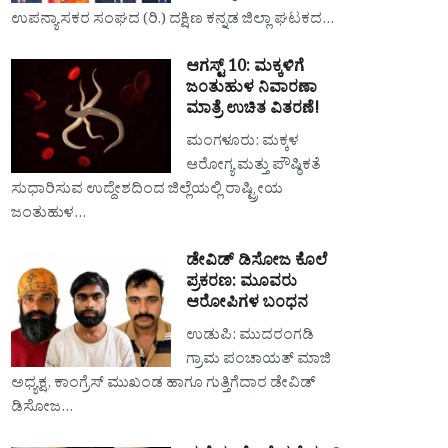
ಉಪನ್ಯಾಸಕರ ಸಂಘದ (ರಿ.) ದಕ್ಷಿಣ ಕನ್ನಡ ಜಿಲ್ಲಾ ಘಟಕದ…
ಆಗಸ್ಟ್ 10: ಮಕ್ಕಳಿಗೆ
ಜಂತುಹುಳ ನಿವಾರಣಾ
ಮಾತ್ರೆ ಉಚಿತ ವಿತರಣೆ!
ಮಂಗಳೂರು: ಮಕ್ಕಳ
ಆರೋಗ್ಯ ಮತ್ತು ಪೌಷ್ಠಿಕತೆ
ಸುಧಾರಿಸುವ ಉದ್ದೇಶದಿಂದ ಜಿಲ್ಲೆಯಲ್ಲಿ ರಾಷ್ಟ್ರೀಯ
ಜಂತುಹುಳ…
ಡೇವಿಡ್ ಡಿಸೋಜ ಕೊಲೆ
ಪ್ರಕರಣ: ಮೂವರು
ಆರೋಪಿಗಳ ಬಂಧನ
ಉಡುಪಿ: ಮುದರಂಗಡಿ
ಗ್ರಾಮ ಪಂಚಾಯತ್ ಮಾಜಿ
ಅಧ್ಯಕ್ಷ, ಕಾಂಗ್ರೆಸ್ ಮುಖಂಡ ಹಾಗೂ ಗುತ್ತಿಗೆದಾರ ಡೇವಿಡ್
ಡಿಸೋಜ…