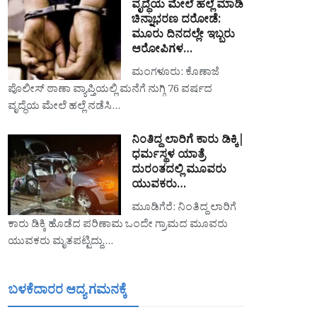
ವೃದ್ಧೆಯ ಮೇಲೆ ಹಲ್ಲೆ ಮಾಡಿ
ಚಿನ್ನಾಭರಣ ದರೋಡೆ:
ಮೂರು ದಿನದಲ್ಲೇ ಇಬ್ಬರು
ಆರೋಪಿಗಳ…
ಮಂಗಳೂರು: ಕೊಣಾಜೆ
ಪೊಲೀಸ್ ಠಾಣಾ ವ್ಯಾಪ್ತಿಯಲ್ಲಿ ಮನೆಗೆ ನುಗ್ಗಿ 76 ವರ್ಷದ
ವೃದ್ಧೆಯ ಮೇಲೆ ಹಲ್ಲೆ ನಡೆಸಿ…
ನಿಂತಿದ್ದ ಲಾರಿಗೆ ಕಾರು ಡಿಕ್ಕಿ|
ಧರ್ಮಸ್ಥಳ ಯಾತ್ರೆ
ದುರಂತದಲ್ಲಿ ಮೂವರು
ಯುವಕರು…
ಮೂಡಿಗೆರೆ: ನಿಂತಿದ್ದ ಲಾರಿಗೆ
ಕಾರು ಡಿಕ್ಕಿ ಹೊಡೆದ ಪರಿಣಾಮ ಒಂದೇ ಗ್ರಾಮದ ಮೂವರು
ಯುವಕರು ಮೃತಪಟ್ಟಿದ್ದು,…
ಬಳಕೆದಾರರ ಆದ್ಯ ಗಮನಕ್ಕೆ