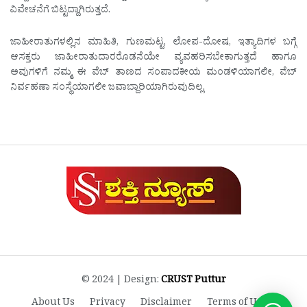
ವಿವೇಚನೆಗೆ ಬಿಟ್ಟದ್ದಾಗಿರುತ್ತದೆ.
ಜಾಹೀರಾತುಗಳಲ್ಲಿನ ಮಾಹಿತಿ, ಗುಣಮಟ್ಟ, ಲೋಪ-ದೋಷ, ಇತ್ಯಾದಿಗಳ ಬಗ್ಗೆ
ಆಸಕ್ತರು ಜಾಹೀರಾತುದಾರರೊಡನೆಯೇ ವ್ಯವಹರಿಸಬೇಕಾಗುತ್ತದೆ ಹಾಗೂ
ಅವುಗಳಿಗೆ ನಮ್ಮ ಈ ವೆಬ್ ತಾಣದ ಸಂಪಾದಕೀಯ ಮಂಡಳಿಯಾಗಲೀ, ವೆಬ್
ನಿರ್ವಹಣಾ ಸಂಸ್ಥೆಯಾಗಲೀ ಜವಾಬ್ದಾರಿಯಾಗಿರುವುದಿಲ್ಲ.
© 2024 | Design:
CRUST Puttur
About Us
Privacy
Disclaimer
Terms of Use