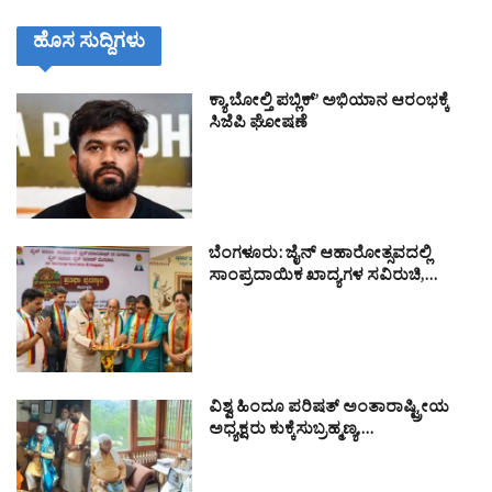
ಹೊಸ ಸುದ್ದಿಗಳು
ಕ್ಯಾ ಬೋಲ್ತಿ ಪಬ್ಲಿಕ್’ ಅಭಿಯಾನ ಆರಂಭಕ್ಕೆ
ಸಿಜೆಪಿ ಘೋಷಣೆ
ಬೆಂಗಳೂರು: ಜೈನ್ ಆಹಾರೋತ್ಸವದಲ್ಲಿ
ಸಾಂಪ್ರದಾಯಿಕ ಖಾದ್ಯಗಳ ಸವಿರುಚಿ,…
ವಿಶ್ವ ಹಿಂದೂ ಪರಿಷತ್ ಅಂತಾರಾಷ್ಟ್ರೀಯ
ಅಧ್ಯಕ್ಷರು ಕುಕ್ಕೆಸುಬ್ರಹ್ಮಣ್ಯ,…