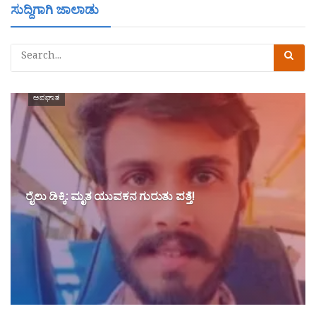
ಸುದ್ದಿಗಾಗಿ ಜಾಲಾಡು
ಅಪಘಾತ
ರೈಲು ಡಿಕ್ಕಿ: ಮೃತ ಯುವಕನ ಗುರುತು ಪತ್ತೆ!