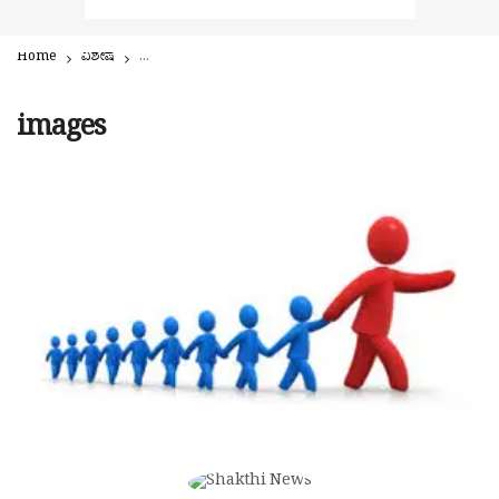
Home
ವಿಶೇಷ
ಆರೋಪಿ ಜನಪ್ರತಿನಿಧಿಯಾಗಿ ಆಯ್ಕೆಯಾದಾಗ ಕಾನೂನು ರೀತಿ – ನೀತಿ ಏನು? ಚುನಾವ
images