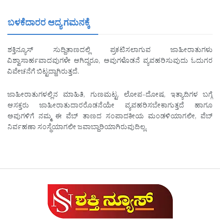
ಬಳಕೆದಾರರ ಆದ್ಯ ಗಮನಕ್ಕೆ
ಶಕ್ತಿನ್ಯೂಸ್ ಸುದ್ದಿತಾಣದಲ್ಲಿ ಪ್ರಕಟಿಸಲಾಗುವ ಜಾಹೀರಾತುಗಳು
ವಿಶ್ವಾಸಾರ್ಹವಾದವುಗಳೇ ಆಗಿದ್ದರೂ, ಅವುಗಳೊಡನೆ ವ್ಯವಹರಿಸುವುದು ಓದುಗರ
ವಿವೇಚನೆಗೆ ಬಿಟ್ಟದ್ದಾಗಿರುತ್ತದೆ.
ಜಾಹೀರಾತುಗಳಲ್ಲಿನ ಮಾಹಿತಿ, ಗುಣಮಟ್ಟ, ಲೋಪ-ದೋಷ, ಇತ್ಯಾದಿಗಳ ಬಗ್ಗೆ
ಆಸಕ್ತರು ಜಾಹೀರಾತುದಾರರೊಡನೆಯೇ ವ್ಯವಹರಿಸಬೇಕಾಗುತ್ತದೆ ಹಾಗೂ
ಅವುಗಳಿಗೆ ನಮ್ಮ ಈ ವೆಬ್ ತಾಣದ ಸಂಪಾದಕೀಯ ಮಂಡಳಿಯಾಗಲೀ, ವೆಬ್
ನಿರ್ವಹಣಾ ಸಂಸ್ಥೆಯಾಗಲೀ ಜವಾಬ್ದಾರಿಯಾಗಿರುವುದಿಲ್ಲ.