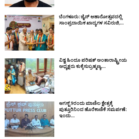
ಬೆಂಗಳೂರು: ಜೈನ್ ಆಹಾರೋತ್ಸವದಲ್ಲಿ
ಸಾಂಪ್ರದಾಯಿಕ ಖಾದ್ಯಗಳ ಸವಿರುಚಿ,…
ವಿಶ್ವ ಹಿಂದೂ ಪರಿಷತ್ ಅಂತಾರಾಷ್ಟ್ರೀಯ
ಅಧ್ಯಕ್ಷರು ಕುಕ್ಕೆಸುಬ್ರಹ್ಮಣ್ಯ,…
ಆಗಸ್ಟ್ 9ರಂದು ಮಾಣಿಲ ಕ್ಷೇತ್ರಕ್ಕೆ
ಪುತ್ತೂರಿನಿಂದ ಹೊರೆಕಾಣಿಕೆ ಸಮರ್ಪಣೆ:
ಇಂದು…