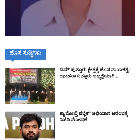
ಹೊಸ ಸುದ್ದಿಗಳು
ವಿಮ್ ಪುತ್ತೂರು ಕ್ಷೇತ್ರಕ್ಕೆ ಹೊಸ ನಾಯಕತ್ವ:
ಝುಹರಾ ಬನ್ನೂರು ಅಧ್ಯಕ್ಷೆಯಾಗಿ…
ಕ್ಯಾ ಬೋಲ್ತಿ ಪಬ್ಲಿಕ್’ ಅಭಿಯಾನ ಆರಂಭಕ್ಕೆ
ಸಿಜೆಪಿ ಘೋಷಣೆ