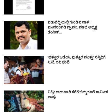
ಪಡುಬಿದ್ರಿಯಲ್ಲಿ ಗುಂಡಿನ ದಾಳಿ:
ಮುದರಂಗಡಿ ಗ್ರಾ.ಪಂ. ಮಾಜಿ ಅಧ್ಯಕ್ಷ
ಡೇವಿಡ್…
‘ಹತ್ತೂರ ಒಡೆಯ, ಪುತ್ತೂರ ಮುತ್ತು’ ಸನ್ನಿಧಿಗೆ
ಸಿ.ಟಿ. ರವಿ ಭೇಟಿ
ವಿಟ್ಲ: ಕಾಲು ಜಾರಿ ಕೆರೆಗೆ ಬಿದ್ದು ಕೂಲಿ ಕಾರ್ಮಿಕ
ಸಾವು