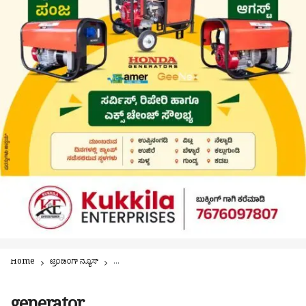
Home
ಟ್ರೆಂಡಿಂಗ್ ನ್ಯೂಸ್
ಪಂಜದಲ್ಲಿ ಜನರೇಟರ್ ಕ್ಯಾಂಪ್ | ಆ. 22, 23ರಂದು ಪೋರ್ಟೇಬಲ್ 