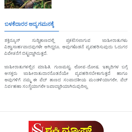
ಬಳಕೆದಾರರ ಆದ್ಯ ಗಮನಕ್ಕೆ
ಶಕ್ತಿನ್ಯೂಸ್ ಸುದ್ದಿತಾಣದಲ್ಲಿ ಪ್ರಕಟಿಸಲಾಗುವ ಜಾಹೀರಾತುಗಳು
ವಿಶ್ವಾಸಾರ್ಹವಾದವುಗಳೇ ಆಗಿದ್ದರೂ, ಅವುಗಳೊಡನೆ ವ್ಯವಹರಿಸುವುದು ಓದುಗರ
ವಿವೇಚನೆಗೆ ಬಿಟ್ಟದ್ದಾಗಿರುತ್ತದೆ.
ಜಾಹೀರಾತುಗಳಲ್ಲಿನ ಮಾಹಿತಿ, ಗುಣಮಟ್ಟ, ಲೋಪ-ದೋಷ, ಇತ್ಯಾದಿಗಳ ಬಗ್ಗೆ
ಆಸಕ್ತರು ಜಾಹೀರಾತುದಾರರೊಡನೆಯೇ ವ್ಯವಹರಿಸಬೇಕಾಗುತ್ತದೆ ಹಾಗೂ
ಅವುಗಳಿಗೆ ನಮ್ಮ ಈ ವೆಬ್ ತಾಣದ ಸಂಪಾದಕೀಯ ಮಂಡಳಿಯಾಗಲೀ, ವೆಬ್
ನಿರ್ವಹಣಾ ಸಂಸ್ಥೆಯಾಗಲೀ ಜವಾಬ್ದಾರಿಯಾಗಿರುವುದಿಲ್ಲ.