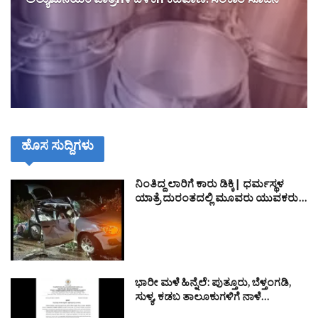
ಅಲ್ಯುಮಿನಿಯಂ ಪಾತ್ರೆಗಳ ಬಳಕೆಗೆ ಕಡಿವಾಣ: ಸರಕಾರ ಸೂಚನೆ
ಹೊಸ ಸುದ್ದಿಗಳು
ನಿಂತಿದ್ದ ಲಾರಿಗೆ ಕಾರು ಡಿಕ್ಕಿ| ಧರ್ಮಸ್ಥಳ
ಯಾತ್ರೆ ದುರಂತದಲ್ಲಿ ಮೂವರು ಯುವಕರು…
ಭಾರೀ ಮಳೆ ಹಿನ್ನೆಲೆ: ಪುತ್ತೂರು, ಬೆಳ್ತಂಗಡಿ,
ಸುಳ್ಯ, ಕಡಬ ತಾಲೂಕುಗಳಿಗೆ ನಾಳೆ…