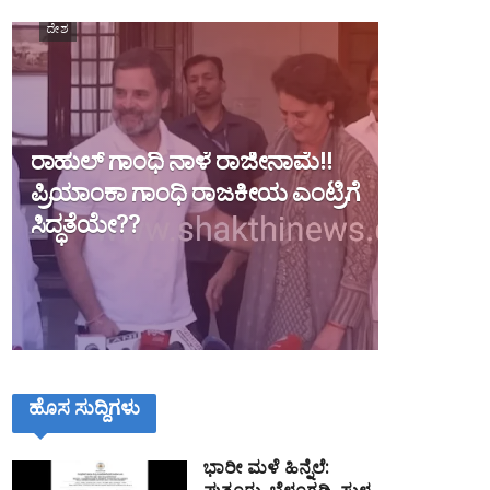
ದೇಶ
ರಾಹುಲ್ ಗಾಂಧಿ ನಾಳೆ ರಾಜೀನಾಮೆ!!
ಪ್ರಿಯಾಂಕಾ ಗಾಂಧಿ ರಾಜಕೀಯ ಎಂಟ್ರಿಗೆ
ಸಿದ್ಧತೆಯೇ??
ಹೊಸ ಸುದ್ದಿಗಳು
ಭಾರೀ ಮಳೆ ಹಿನ್ನೆಲೆ: