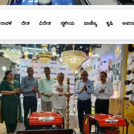
ರಾವಳಿ
ದೇಶ
ವಿದೇಶ
ಸ್ಥಳೀಯ
ವಾಣಿಜ್ಯ
ಕೃಷಿ
ಅಪರ