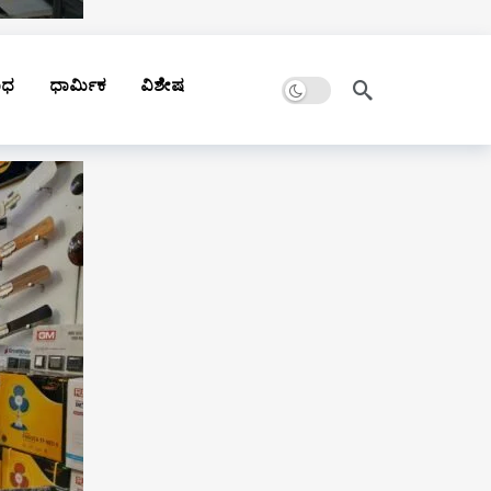
Dark mode
ಾಧ
ಧಾರ್ಮಿಕ
ವಿಶೇಷ