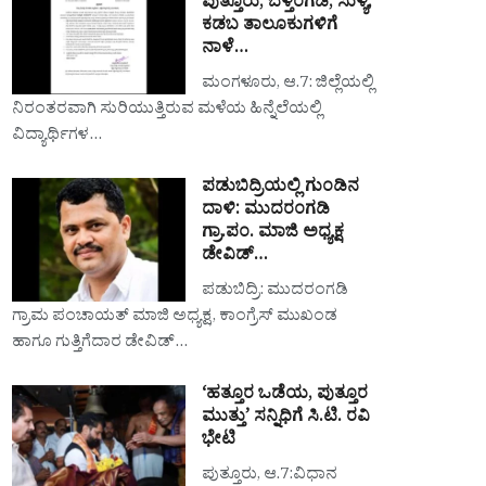
ಪುತ್ತೂರು, ಬೆಳ್ತಂಗಡಿ, ಸುಳ್ಯ,
ಕಡಬ ತಾಲೂಕುಗಳಿಗೆ
ನಾಳೆ…
ಮಂಗಳೂರು, ಆ.7: ಜಿಲ್ಲೆಯಲ್ಲಿ
ನಿರಂತರವಾಗಿ ಸುರಿಯುತ್ತಿರುವ ಮಳೆಯ ಹಿನ್ನೆಲೆಯಲ್ಲಿ
ವಿದ್ಯಾರ್ಥಿಗಳ…
ಪಡುಬಿದ್ರಿಯಲ್ಲಿ ಗುಂಡಿನ
ದಾಳಿ: ಮುದರಂಗಡಿ
ಗ್ರಾ.ಪಂ. ಮಾಜಿ ಅಧ್ಯಕ್ಷ
ಡೇವಿಡ್…
ಪಡುಬಿದ್ರಿ: ಮುದರಂಗಡಿ
ಗ್ರಾಮ ಪಂಚಾಯತ್ ಮಾಜಿ ಅಧ್ಯಕ್ಷ, ಕಾಂಗ್ರೆಸ್ ಮುಖಂಡ
ಹಾಗೂ ಗುತ್ತಿಗೆದಾರ ಡೇವಿಡ್…
‘ಹತ್ತೂರ ಒಡೆಯ, ಪುತ್ತೂರ
ಮುತ್ತು’ ಸನ್ನಿಧಿಗೆ ಸಿ.ಟಿ. ರವಿ
ಭೇಟಿ
ಪುತ್ತೂರು, ಆ.7:ವಿಧಾನ