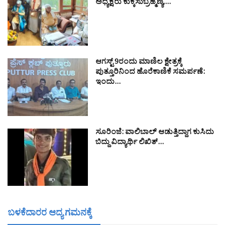
ಅಧ್ಯಕ್ಷರು ಕುಕ್ಕೆಸುಬ್ರಹ್ಮಣ್ಯ,…
ಆಗಸ್ಟ್ 9ರಂದು ಮಾಣಿಲ ಕ್ಷೇತ್ರಕ್ಕೆ
ಪುತ್ತೂರಿನಿಂದ ಹೊರೆಕಾಣಿಕೆ ಸಮರ್ಪಣೆ:
ಇಂದು…
ಸೂರಿಂಜೆ: ವಾಲಿಬಾಲ್ ಆಡುತ್ತಿದ್ದಾಗ ಕುಸಿದು
ಬಿದ್ದು ವಿದ್ಯಾರ್ಥಿ ಲಿಖಿತ್…
ಬಳಕೆದಾರರ ಆದ್ಯ ಗಮನಕ್ಕೆ