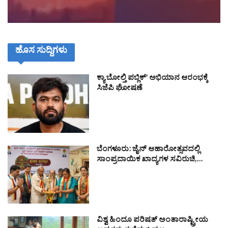
ಹೊಸ ಸುದ್ದಿಗಳು
ಕ್ಯಾ ಬೋಲ್ತಿ ಪಬ್ಲಿಕ್’ ಅಭಿಯಾನ ಆರಂಭಕ್ಕೆ
ಸಿಜೆಪಿ ಘೋಷಣೆ
ಬೆಂಗಳೂರು: ಜೈನ್ ಆಹಾರೋತ್ಸವದಲ್ಲಿ
ಸಾಂಪ್ರದಾಯಿಕ ಖಾದ್ಯಗಳ ಸವಿರುಚಿ,…
ವಿಶ್ವ ಹಿಂದೂ ಪರಿಷತ್ ಅಂತಾರಾಷ್ಟ್ರೀಯ