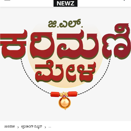
Home
ಟ್ರೆಂಡಿಂಗ್ ನ್ಯೂಸ್
ಪುತ್ತೂರು: ಜೂ. 9ರಿಂದ ‘ಜಿ.ಎಲ್ ಕರಿಮಣಿ ಮೇಳ’ | ಜಿ.ಎಲ್‌. ಆಚಾರ್ಯ