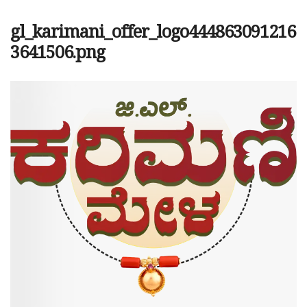
gl_karimani_offer_logo444863091216
3641506.png