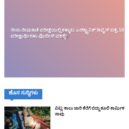
ಸೇನಾ ನೇಮಕಾತಿ ಪರೀಕ್ಷೆಯಲ್ಲಿ ಕಳ್ಳಾಟ: ಎಲೆಕ್ಟ್ರಾನಿಕ್ ಡಿವೈಸ್ ಪತ್ತೆ, 18
ಪರೀಕ್ಷಾರ್ಥಿಗಳು ಪೊಲೀಸ್ ವಶಕ್ಕೆ!
ಹೊಸ ಸುದ್ದಿಗಳು
ವಿಟ್ಲ: ಕಾಲು ಜಾರಿ ಕೆರೆಗೆ ಬಿದ್ದು ಕೂಲಿ ಕಾರ್ಮಿಕ
ಸಾವು