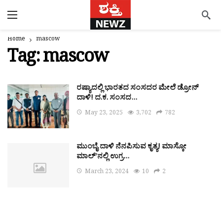
Home
mascow
Tag:
mascow
ರಷ್ಯಾದಲ್ಲಿ ಭಾರತದ ಸಂಸದರ ಮೇಲೆ ಡ್ರೋನ್
ದಾಳಿ! ದ.ಕ. ಸಂಸದ…
May 23, 2025
3,702
782
ಮುಂಬೈ ದಾಳಿ ನೆನಪಿಸುವ ಕೃತ್ಯ! ಮಾಸ್ಕೋ
ಮಾಲ್’ನಲ್ಲಿ ಉಗ್ರ…
March 23, 2024
10
2