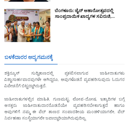
ಬೆಂಗಳೂರು: ಜೈನ್ ಆಹಾರೋತ್ಸವದಲ್ಲಿ
ಸಾಂಪ್ರದಾಯಿಕ ಖಾದ್ಯಗಳ ಸವಿರುಚಿ,…
ಬಳಕೆದಾರರ ಆದ್ಯ ಗಮನಕ್ಕೆ
ಶಕ್ತಿನ್ಯೂಸ್ ಸುದ್ದಿತಾಣದಲ್ಲಿ ಪ್ರಕಟಿಸಲಾಗುವ ಜಾಹೀರಾತುಗಳು
ವಿಶ್ವಾಸಾರ್ಹವಾದವುಗಳೇ ಆಗಿದ್ದರೂ, ಅವುಗಳೊಡನೆ ವ್ಯವಹರಿಸುವುದು ಓದುಗರ
ವಿವೇಚನೆಗೆ ಬಿಟ್ಟದ್ದಾಗಿರುತ್ತದೆ.
ಜಾಹೀರಾತುಗಳಲ್ಲಿನ ಮಾಹಿತಿ, ಗುಣಮಟ್ಟ, ಲೋಪ-ದೋಷ, ಇತ್ಯಾದಿಗಳ ಬಗ್ಗೆ
ಆಸಕ್ತರು ಜಾಹೀರಾತುದಾರರೊಡನೆಯೇ ವ್ಯವಹರಿಸಬೇಕಾಗುತ್ತದೆ ಹಾಗೂ
ಅವುಗಳಿಗೆ ನಮ್ಮ ಈ ವೆಬ್ ತಾಣದ ಸಂಪಾದಕೀಯ ಮಂಡಳಿಯಾಗಲೀ, ವೆಬ್
ನಿರ್ವಹಣಾ ಸಂಸ್ಥೆಯಾಗಲೀ ಜವಾಬ್ದಾರಿಯಾಗಿರುವುದಿಲ್ಲ.