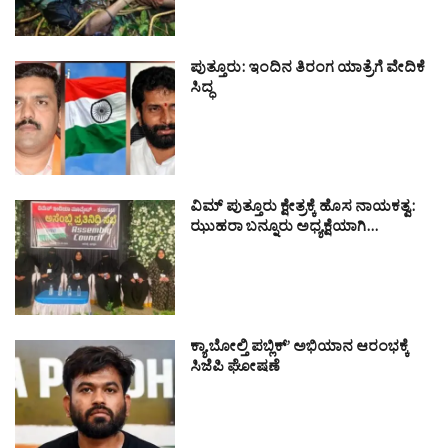
ಪುತ್ತೂರು: ಇಂದಿನ ತಿರಂಗ ಯಾತ್ರೆಗೆ ವೇದಿಕೆ
ಸಿದ್ಧ
ವಿಮ್ ಪುತ್ತೂರು ಕ್ಷೇತ್ರಕ್ಕೆ ಹೊಸ ನಾಯಕತ್ವ:
ಝುಹರಾ ಬನ್ನೂರು ಅಧ್ಯಕ್ಷೆಯಾಗಿ…
ಕ್ಯಾ ಬೋಲ್ತಿ ಪಬ್ಲಿಕ್’ ಅಭಿಯಾನ ಆರಂಭಕ್ಕೆ
ಸಿಜೆಪಿ ಘೋಷಣೆ