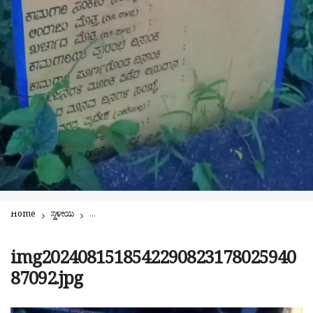
Home
ಸ್ಥಳೀಯ
ಸಂಪ್ಯ: ‘ಕೆರೆಗೆ ಹಾರ’ ಆಗದಿರಲಿ! ಗಣಪತಿ ವಿಸರ್ಜನೆ, ನವದುರ್ಗೆ ವಿಸರ್ಜನೆಯ ಐತಿ
img2024081518542290823178025940
87092.jpg