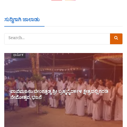
ಸುದ್ದಿಗಾಗಿ ಜಾಲಾಡು
ಧಾರ್ಮಿಕ
ಪಾಪೆಮಜಲು ಬೇಂಗತ್ತಡ್ಕ ಶ್ರೀ ಬ್ರಹ್ಮಬೈದರ್ಕಳ ಕ್ಷೇತ್ರದಲ್ಲಿ ಗರಡಿ
ನೇಮೋತ್ಸವ, ಭಜನೆ