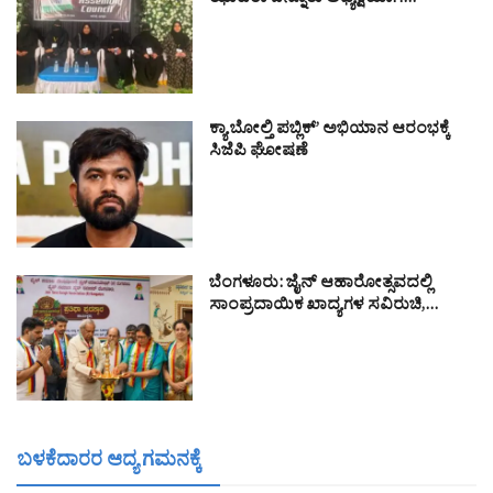
ಝುಹರಾ ಬನ್ನೂರು ಅಧ್ಯಕ್ಷೆಯಾಗಿ…
ಕ್ಯಾ ಬೋಲ್ತಿ ಪಬ್ಲಿಕ್’ ಅಭಿಯಾನ ಆರಂಭಕ್ಕೆ
ಸಿಜೆಪಿ ಘೋಷಣೆ
ಬೆಂಗಳೂರು: ಜೈನ್ ಆಹಾರೋತ್ಸವದಲ್ಲಿ
ಸಾಂಪ್ರದಾಯಿಕ ಖಾದ್ಯಗಳ ಸವಿರುಚಿ,…
ಬಳಕೆದಾರರ ಆದ್ಯ ಗಮನಕ್ಕೆ