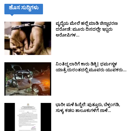
ಹೊಸ ಸುದ್ದಿಗಳು
ವೃದ್ಧೆಯ ಮೇಲೆ ಹಲ್ಲೆ ಮಾಡಿ ಚಿನ್ನಾಭರಣ
ದರೋಡೆ: ಮೂರು ದಿನದಲ್ಲೇ ಇಬ್ಬರು
ಆರೋಪಿಗಳ…
ನಿಂತಿದ್ದ ಲಾರಿಗೆ ಕಾರು ಡಿಕ್ಕಿ| ಧರ್ಮಸ್ಥಳ
ಯಾತ್ರೆ ದುರಂತದಲ್ಲಿ ಮೂವರು ಯುವಕರು…
ಭಾರೀ ಮಳೆ ಹಿನ್ನೆಲೆ: ಪುತ್ತೂರು, ಬೆಳ್ತಂಗಡಿ,
ಸುಳ್ಯ, ಕಡಬ ತಾಲೂಕುಗಳಿಗೆ ನಾಳೆ…