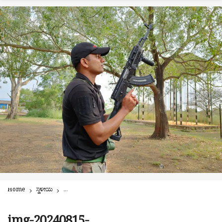
Home
ಸ್ಥಳೀಯ
ಜೈ ಜವಾನ್ | ಸೈನ್ಯದೊಳಗಿನ ಇಂಟೆಲಿಜೆನ್ಸ್ – ಉಪ್ಪಿನಂಗಡಿಯ ಸುಧೀರ್ ಶೆಟ