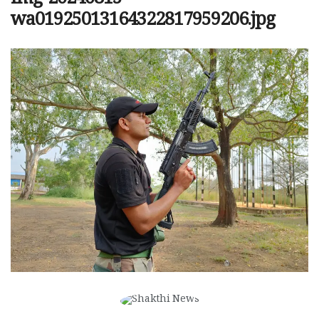
img-20240815-
wa01925013164322817959206.jpg