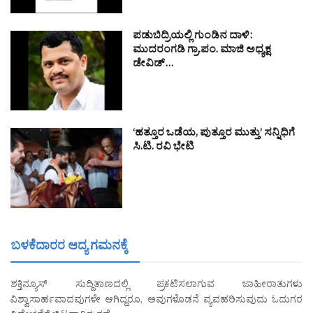
ಪಡುಬಿದ್ರಿಯಲ್ಲಿ ಗುಂಡಿನ ದಾಳಿ:
ಮುದರಂಗಡಿ ಗ್ರಾ.ಪಂ. ಮಾಜಿ ಅಧ್ಯಕ್ಷ
ಡೇವಿಡ್…
‘ಹತ್ತೂರ ಒಡೆಯ, ಪುತ್ತೂರ ಮುತ್ತು’ ಸನ್ನಿಧಿಗೆ
ಸಿ.ಟಿ. ರವಿ ಭೇಟಿ
ಬಳಕೆದಾರರ ಆದ್ಯ ಗಮನಕ್ಕೆ
ಶಕ್ತಿನ್ಯೂಸ್ ಸುದ್ದಿತಾಣದಲ್ಲಿ ಪ್ರಕಟಿಸಲಾಗುವ ಜಾಹೀರಾತುಗಳು
ವಿಶ್ವಾಸಾರ್ಹವಾದವುಗಳೇ ಆಗಿದ್ದರೂ, ಅವುಗಳೊಡನೆ ವ್ಯವಹರಿಸುವುದು ಓದುಗರ