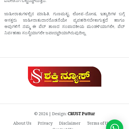
ವಿವೇಚನೆಗೆ ಬಿಟ್ಟದ್ದಾಗಿರುತ್ತದೆ.
ಜಾಹೀರಾತುಗಳಲ್ಲಿನ ಮಾಹಿತಿ, ಗುಣಮಟ್ಟ, ಲೋಪ-ದೋಷ, ಇತ್ಯಾದಿಗಳ ಬಗ್ಗೆ
ಆಸಕ್ತರು ಜಾಹೀರಾತುದಾರರೊಡನೆಯೇ ವ್ಯವಹರಿಸಬೇಕಾಗುತ್ತದೆ ಹಾಗೂ
ಅವುಗಳಿಗೆ ನಮ್ಮ ಈ ವೆಬ್ ತಾಣದ ಸಂಪಾದಕೀಯ ಮಂಡಳಿಯಾಗಲೀ, ವೆಬ್
ನಿರ್ವಹಣಾ ಸಂಸ್ಥೆಯಾಗಲೀ ಜವಾಬ್ದಾರಿಯಾಗಿರುವುದಿಲ್ಲ.
© 2024 | Design:
CRUST Puttur
About Us
Privacy
Disclaimer
Terms of Use