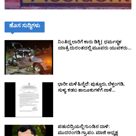
ಹೊಸ ಸುದ್ದಿಗಳು
ನಿಂತಿದ್ದ ಲಾರಿಗೆ ಕಾರು ಡಿಕ್ಕಿ| ಧರ್ಮಸ್ಥಳ
ಯಾತ್ರೆ ದುರಂತದಲ್ಲಿ ಮೂವರು ಯುವಕರು…
ಭಾರೀ ಮಳೆ ಹಿನ್ನೆಲೆ: ಪುತ್ತೂರು, ಬೆಳ್ತಂಗಡಿ,
ಸುಳ್ಯ, ಕಡಬ ತಾಲೂಕುಗಳಿಗೆ ನಾಳೆ…
ಪಡುಬಿದ್ರಿಯಲ್ಲಿ ಗುಂಡಿನ ದಾಳಿ:
ಮುದರಂಗಡಿ ಗ್ರಾ.ಪಂ. ಮಾಜಿ ಅಧ್ಯಕ್ಷ