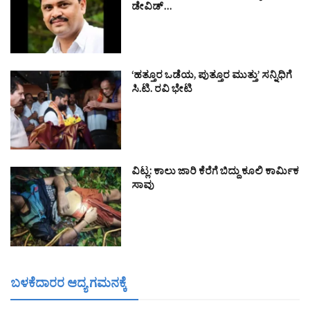
ಡೇವಿಡ್…
‘ಹತ್ತೂರ ಒಡೆಯ, ಪುತ್ತೂರ ಮುತ್ತು’ ಸನ್ನಿಧಿಗೆ
ಸಿ.ಟಿ. ರವಿ ಭೇಟಿ
ವಿಟ್ಲ: ಕಾಲು ಜಾರಿ ಕೆರೆಗೆ ಬಿದ್ದು ಕೂಲಿ ಕಾರ್ಮಿಕ
ಸಾವು
ಬಳಕೆದಾರರ ಆದ್ಯ ಗಮನಕ್ಕೆ