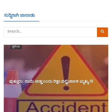
ಸುದ್ದಿಗಾಗಿ ಜಾಲಾಡು
ಸ್ಥಳೀಯ
ಪುತ್ತೂರು: ನಾಯಿ ಅಡ್ಡ ಬಂದು ರಿಕ್ಷಾ ಪಲ್ಟಿ,ಚಾಲಕ ಮೃತ್ಯು.!!!