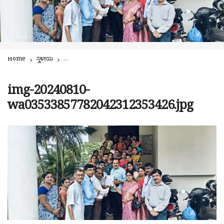
Home
ಸ್ಥಳೀಯ
ಪ್ರಾಥಮಿಕ ಶಾಲಾ ಶಿಕ್ಷಕರ ಸಂಘದಿಂದ ಬೃಹತ್ ಬೆಂಗಳೂರು ಚಲೋ! ವಿವಿಧ ಬ
img-20240810-
wa03533857782042312353426.jpg