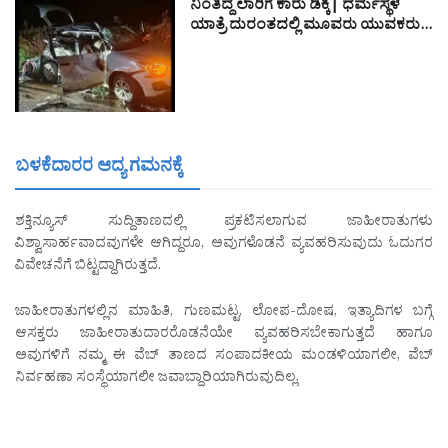
ನಿಂತಿದ್ದ ಲಾರಿಗೆ ಕಾರು ಡಿಕ್ಕಿ| ಧರ್ಮಸ್ಥಳ
ಯಾತ್ರೆ ದುರಂತದಲ್ಲಿ ಮೂವರು ಯುವಕರು…
ಬಳಕೆದಾರರ ಆದ್ಯ ಗಮನಕ್ಕೆ
ಶಕ್ತಿನ್ಯೂಸ್ ಸುದ್ದಿತಾಣದಲ್ಲಿ ಪ್ರಕಟಿಸಲಾಗುವ ಜಾಹೀರಾತುಗಳು
ವಿಶ್ವಾಸಾರ್ಹವಾದವುಗಳೇ ಆಗಿದ್ದರೂ, ಅವುಗಳೊಡನೆ ವ್ಯವಹರಿಸುವುದು ಓದುಗರ
ವಿವೇಚನೆಗೆ ಬಿಟ್ಟದ್ದಾಗಿರುತ್ತದೆ.
ಜಾಹೀರಾತುಗಳಲ್ಲಿನ ಮಾಹಿತಿ, ಗುಣಮಟ್ಟ, ಲೋಪ-ದೋಷ, ಇತ್ಯಾದಿಗಳ ಬಗ್ಗೆ
ಆಸಕ್ತರು ಜಾಹೀರಾತುದಾರರೊಡನೆಯೇ ವ್ಯವಹರಿಸಬೇಕಾಗುತ್ತದೆ ಹಾಗೂ
ಅವುಗಳಿಗೆ ನಮ್ಮ ಈ ವೆಬ್ ತಾಣದ ಸಂಪಾದಕೀಯ ಮಂಡಳಿಯಾಗಲೀ, ವೆಬ್
ನಿರ್ವಹಣಾ ಸಂಸ್ಥೆಯಾಗಲೀ ಜವಾಬ್ದಾರಿಯಾಗಿರುವುದಿಲ್ಲ.