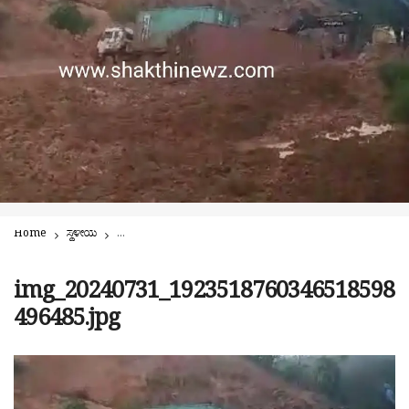
Home
ಸ್ಥಳೀಯ
ಮರಣ ಮೃದಂಗ ಬಾರಿಸುತ್ತಿರುವ ಮಾರೇನಹಳ್ಳಿ!! ಮತ್ತೆ ಭಾರೀ ಭೂಕುಸಿತ: ಮಣ್
img_20240731_1923518760346518598
496485.jpg