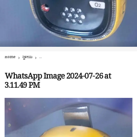
Home
ಸ್ಥಳೀಯ
ಆತ್ಮಹತ್ಯಾ ಯಂತ್ರ ಆವಿಷ್ಕಾರ! ನೋವಿಲ್ಲದೇ ಸಾಯುವ ಯಂತ್ರಕ್ಕೆ ಸ್ವಿಟ್ಜರ್ಲ
WhatsApp Image 2024-07-26 at
3.11.49 PM