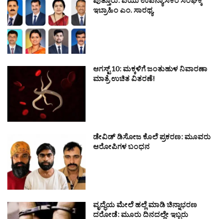
ಪುತ್ತೂರು: ಪಿಯು ಉಪನ್ಯಾಸಕರ ಸಂಘಕ್ಕೆ
ಇಬ್ರಾಹಿಂ ಎಂ. ಸಾರಥ್ಯ
ಆಗಸ್ಟ್ 10: ಮಕ್ಕಳಿಗೆ ಜಂತುಹುಳ ನಿವಾರಣಾ
ಮಾತ್ರೆ ಉಚಿತ ವಿತರಣೆ!
ಡೇವಿಡ್ ಡಿಸೋಜ ಕೊಲೆ ಪ್ರಕರಣ: ಮೂವರು
ಆರೋಪಿಗಳ ಬಂಧನ
ವೃದ್ಧೆಯ ಮೇಲೆ ಹಲ್ಲೆ ಮಾಡಿ ಚಿನ್ನಾಭರಣ
ದರೋಡೆ: ಮೂರು ದಿನದಲ್ಲೇ ಇಬ್ಬರು