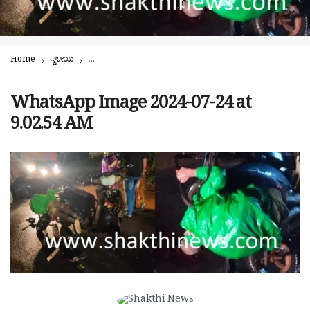
Home
ಸ್ಥಳೀಯ
ವಿಶೇಷ ಚೇತನರ ವಾಹನ – ಟ್ಯಾಂಕರ್ ಡಿಕ್ಕಿ: ವಿಶೇಷ ಚೇತನ ಶಿವರಾಮ ನಾಯ್ಕ
WhatsApp Image 2024-07-24 at
9.02.54 AM