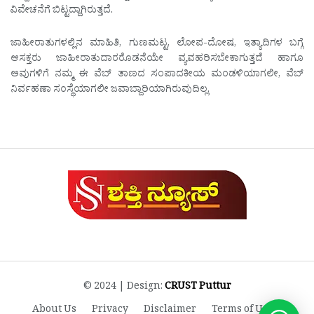
ವಿವೇಚನೆಗೆ ಬಿಟ್ಟದ್ದಾಗಿರುತ್ತದೆ.
ಜಾಹೀರಾತುಗಳಲ್ಲಿನ ಮಾಹಿತಿ, ಗುಣಮಟ್ಟ, ಲೋಪ-ದೋಷ, ಇತ್ಯಾದಿಗಳ ಬಗ್ಗೆ
ಆಸಕ್ತರು ಜಾಹೀರಾತುದಾರರೊಡನೆಯೇ ವ್ಯವಹರಿಸಬೇಕಾಗುತ್ತದೆ ಹಾಗೂ
ಅವುಗಳಿಗೆ ನಮ್ಮ ಈ ವೆಬ್ ತಾಣದ ಸಂಪಾದಕೀಯ ಮಂಡಳಿಯಾಗಲೀ, ವೆಬ್
ನಿರ್ವಹಣಾ ಸಂಸ್ಥೆಯಾಗಲೀ ಜವಾಬ್ದಾರಿಯಾಗಿರುವುದಿಲ್ಲ.
© 2024 | Design:
CRUST Puttur
About Us
Privacy
Disclaimer
Terms of Use