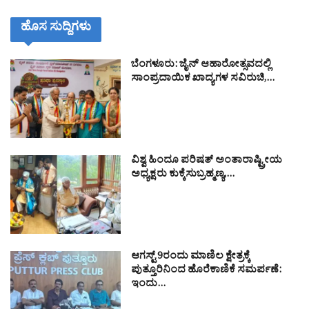
ಹೊಸ ಸುದ್ದಿಗಳು
ಬೆಂಗಳೂರು: ಜೈನ್ ಆಹಾರೋತ್ಸವದಲ್ಲಿ
ಸಾಂಪ್ರದಾಯಿಕ ಖಾದ್ಯಗಳ ಸವಿರುಚಿ,…
ವಿಶ್ವ ಹಿಂದೂ ಪರಿಷತ್ ಅಂತಾರಾಷ್ಟ್ರೀಯ
ಅಧ್ಯಕ್ಷರು ಕುಕ್ಕೆಸುಬ್ರಹ್ಮಣ್ಯ,…
ಆಗಸ್ಟ್ 9ರಂದು ಮಾಣಿಲ ಕ್ಷೇತ್ರಕ್ಕೆ
ಪುತ್ತೂರಿನಿಂದ ಹೊರೆಕಾಣಿಕೆ ಸಮರ್ಪಣೆ:
ಇಂದು…