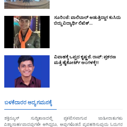
ಸೂರಿಂಜೆ: ವಾಲಿಬಾಲ್ ಆಡುತ್ತಿದ್ದಾಗ ಕುಸಿದು
ಬಿದ್ದು ವಿದ್ಯಾರ್ಥಿ ಲಿಖಿತ್…
ವಿವಾಹಕ್ಕೆ ಒಪ್ಪದ ಕೃಷ್ಣ ಜೆ. ರಾವ್: ಪ್ರಕರಣ
ಮತ್ತೆ ಹೈಕೋರ್ಟ್ ಅಂಗಳಕ್ಕೆ!!
ಬಳಕೆದಾರರ ಆದ್ಯ ಗಮನಕ್ಕೆ
ಶಕ್ತಿನ್ಯೂಸ್ ಸುದ್ದಿತಾಣದಲ್ಲಿ ಪ್ರಕಟಿಸಲಾಗುವ ಜಾಹೀರಾತುಗಳು
ವಿಶ್ವಾಸಾರ್ಹವಾದವುಗಳೇ ಆಗಿದ್ದರೂ, ಅವುಗಳೊಡನೆ ವ್ಯವಹರಿಸುವುದು ಓದುಗರ