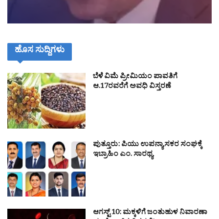
ಹೊಸ ಸುದ್ದಿಗಳು
ಬೆಳೆ ವಿಮೆ ಪ್ರೀಮಿಯಂ ಪಾವತಿಗೆ
ಆ.17ರವರೆಗೆ ಅವಧಿ ವಿಸ್ತರಣೆ
ಪುತ್ತೂರು: ಪಿಯು ಉಪನ್ಯಾಸಕರ ಸಂಘಕ್ಕೆ
ಇಬ್ರಾಹಿಂ ಎಂ. ಸಾರಥ್ಯ
ಆಗಸ್ಟ್ 10: ಮಕ್ಕಳಿಗೆ ಜಂತುಹುಳ ನಿವಾರಣಾ