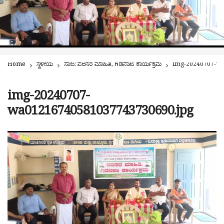
Home
ಸ್ಥಳೀಯ
ಸಾಜ: ಪರಿಸರ ಮಾಹಿತಿ, ಗಿಡನಾಟಿ ಕಾರ್ಯಕ್ರಮ
img-20240707-wa
img-20240707-
wa01216740581037743730690.jpg