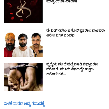
ಮಾತ್ರೆ ಉಚಿತ ವಿತರಣೆ!
ಡೇವಿಡ್ ಡಿಸೋಜ ಕೊಲೆ ಪ್ರಕರಣ: ಮೂವರು
ಆರೋಪಿಗಳ ಬಂಧನ
ವೃದ್ಧೆಯ ಮೇಲೆ ಹಲ್ಲೆ ಮಾಡಿ ಚಿನ್ನಾಭರಣ
ದರೋಡೆ: ಮೂರು ದಿನದಲ್ಲೇ ಇಬ್ಬರು
ಆರೋಪಿಗಳ…
ಬಳಕೆದಾರರ ಆದ್ಯ ಗಮನಕ್ಕೆ