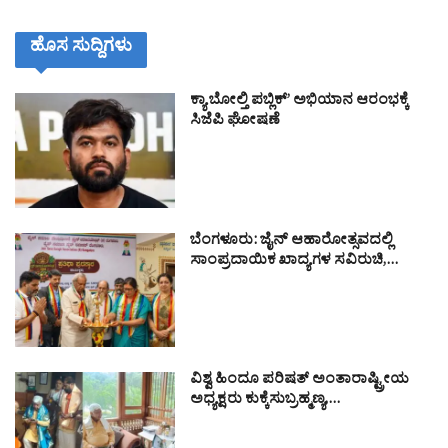
ಹೊಸ ಸುದ್ದಿಗಳು
ಕ್ಯಾ ಬೋಲ್ತಿ ಪಬ್ಲಿಕ್’ ಅಭಿಯಾನ ಆರಂಭಕ್ಕೆ
ಸಿಜೆಪಿ ಘೋಷಣೆ
ಬೆಂಗಳೂರು: ಜೈನ್ ಆಹಾರೋತ್ಸವದಲ್ಲಿ
ಸಾಂಪ್ರದಾಯಿಕ ಖಾದ್ಯಗಳ ಸವಿರುಚಿ,…
ವಿಶ್ವ ಹಿಂದೂ ಪರಿಷತ್ ಅಂತಾರಾಷ್ಟ್ರೀಯ
ಅಧ್ಯಕ್ಷರು ಕುಕ್ಕೆಸುಬ್ರಹ್ಮಣ್ಯ,…