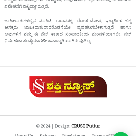
ವಿಶ್ವಾಸಾರ್ಹವಾದವುಗಳೇ ಆಗಿದ್ದರೂ, ಅವುಗಳೊಡನೆ ವ್ಯವಹರಿಸುವುದು ಓದುಗರ
ವಿವೇಚನೆಗೆ ಬಿಟ್ಟದ್ದಾಗಿರುತ್ತದೆ.
ಜಾಹೀರಾತುಗಳಲ್ಲಿನ ಮಾಹಿತಿ, ಗುಣಮಟ್ಟ, ಲೋಪ-ದೋಷ, ಇತ್ಯಾದಿಗಳ ಬಗ್ಗೆ
ಆಸಕ್ತರು ಜಾಹೀರಾತುದಾರರೊಡನೆಯೇ ವ್ಯವಹರಿಸಬೇಕಾಗುತ್ತದೆ ಹಾಗೂ
ಅವುಗಳಿಗೆ ನಮ್ಮ ಈ ವೆಬ್ ತಾಣದ ಸಂಪಾದಕೀಯ ಮಂಡಳಿಯಾಗಲೀ, ವೆಬ್
ನಿರ್ವಹಣಾ ಸಂಸ್ಥೆಯಾಗಲೀ ಜವಾಬ್ದಾರಿಯಾಗಿರುವುದಿಲ್ಲ.
© 2024 | Design:
CRUST Puttur