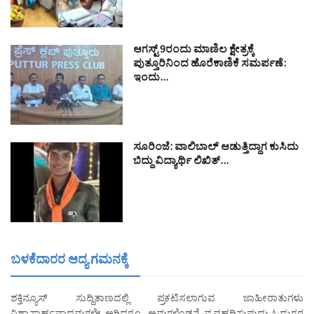
ಆಗಸ್ಟ್ 9ರಂದು ಮಾಣಿಲ ಕ್ಷೇತ್ರಕ್ಕೆ
ಪುತ್ತೂರಿನಿಂದ ಹೊರೆಕಾಣಿಕೆ ಸಮರ್ಪಣೆ:
ಇಂದು…
ಸೂರಿಂಜೆ: ವಾಲಿಬಾಲ್ ಆಡುತ್ತಿದ್ದಾಗ ಕುಸಿದು
ಬಿದ್ದು ವಿದ್ಯಾರ್ಥಿ ಲಿಖಿತ್…
ಬಳಕೆದಾರರ ಆದ್ಯ ಗಮನಕ್ಕೆ
ಶಕ್ತಿನ್ಯೂಸ್ ಸುದ್ದಿತಾಣದಲ್ಲಿ ಪ್ರಕಟಿಸಲಾಗುವ ಜಾಹೀರಾತುಗಳು