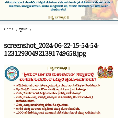
Home
ಸ್ಥಳೀಯ
ಬೆಂಗಳೂರಿನಲ್ಲಿ ಕಾಲಜ್ಞಾನಿ ಪಂ. ಶ್ರೀ ಕಾಶಿನಾಥ್ ಮಿಶ್ರ | ಬಸವನಗುಡಿಯಲ್
screenshot_2024-06-22-15-54-54-
123129304921391749658.jpg