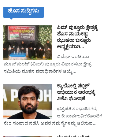
ಹೊಸ ಸುದ್ದಿಗಳು
ವಿಮ್ ಪುತ್ತೂರು ಕ್ಷೇತ್ರಕ್ಕೆ
ಹೊಸ ನಾಯಕತ್ವ:
ಝುಹರಾ ಬನ್ನೂರು
ಅಧ್ಯಕ್ಷೆಯಾಗಿ…
ವಿಮೆನ್ ಇಂಡಿಯಾ
ಮೂವ್‌ಮೆಂಟ್ (ವಿಮ್) ಪುತ್ತೂರು ವಿಧಾನಸಭಾ ಕ್ಷೇತ್ರ
ಸಮಿತಿಯ ನೂತನ ಪದಾಧಿಕಾರಿಗಳ ಆಯ್ಕೆ…
ಕ್ಯಾ ಬೋಲ್ತಿ ಪಬ್ಲಿಕ್’
ಅಭಿಯಾನ ಆರಂಭಕ್ಕೆ
ಸಿಜೆಪಿ ಘೋಷಣೆ
ಛತ್ರಪತಿ ಸಂಭಾಜಿನಗರ,
ಆ.6: ಸಾರ್ವಜನಿಕರೊಂದಿಗೆ
ನೇರ ಸಂವಾದ ನಡೆಸಿ ಅವರ ಸಮಸ್ಯೆಗಳನ್ನು ಆಲಿಸುವ…