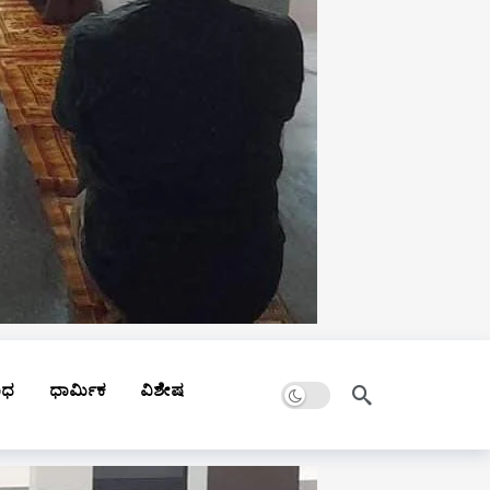
Dark mode
ಾಧ
ಧಾರ್ಮಿಕ
ವಿಶೇಷ