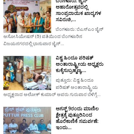
ಬೆಂಗಳೂರು: ಜೈನ್
ಆಹಾರೋತ್ಸವದಲ್ಲಿ
ಸಾಂಪ್ರದಾಯಿಕ ಖಾದ್ಯಗಳ
ಸವಿರುಚಿ,…
ಬೆಂಗಳೂರು: ಬಿಎಸ್‌ಎಂ ಜೈನ್
ಅಸೋಸಿಯೇಷನ್ (ರಿ) ವತಿಯಿಂದ ಬೆಂಗಳೂರಿನ
ವಿಜಯನಗರದಲ್ಲಿ ಭಾನುವಾರ ಜೈನ್…
ವಿಶ್ವ ಹಿಂದೂ ಪರಿಷತ್
ಅಂತಾರಾಷ್ಟ್ರೀಯ ಅಧ್ಯಕ್ಷರು
ಕುಕ್ಕೆಸುಬ್ರಹ್ಮಣ್ಯ,…
ಪುತ್ತೂರು: ವಿಶ್ವ ಹಿಂದೂ
ಪರಿಷತ್ ಅಂತಾರಾಷ್ಟ್ರಿಯ
ಅಧ್ಯಕ್ಷರಾದ ಅಲೋಕ್ ಕುಮಾರ್ ಅವರು ಗುರುವಾರ ಬೆಳಿಗ್ಗೆ…
ಆಗಸ್ಟ್ 9ರಂದು ಮಾಣಿಲ
ಕ್ಷೇತ್ರಕ್ಕೆ ಪುತ್ತೂರಿನಿಂದ
ಹೊರೆಕಾಣಿಕೆ ಸಮರ್ಪಣೆ:
ಇಂದು…