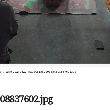
ೆ
img-20240622-wa00491582005854908837602.jpg
08837602.jpg