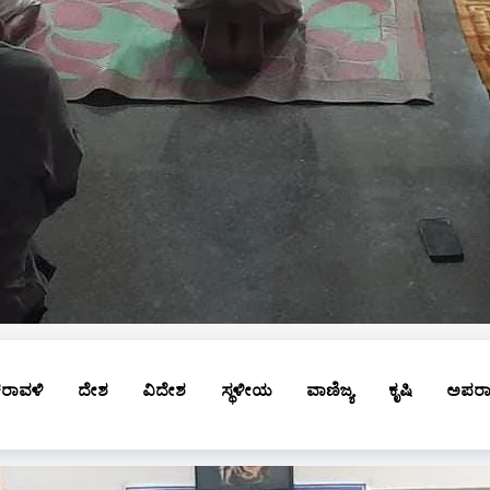
ರಾವಳಿ
ದೇಶ
ವಿದೇಶ
ಸ್ಥಳೀಯ
ವಾಣಿಜ್ಯ
ಕೃಷಿ
ಅಪರ