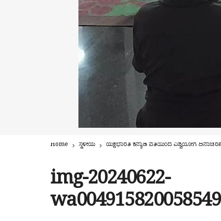
Home
ಸ್ಥಳೀಯ
ಯಕ್ಷಭಾರತಿ ಕನ್ಯಾಡಿ ವತಿಯಿಂದ ವಿಶ್ವಯೋಗ ದಿನಾಚರಣ
img-20240622-
wa004915820058549