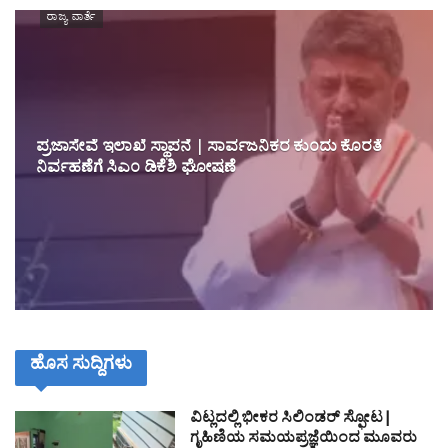
ರಾಜ್ಯ ವಾರ್ತೆ
ಪ್ರಜಾಸೇವೆ ಇಲಾಖೆ ಸ್ಥಾಪನೆ | ಸಾರ್ವಜನಿಕರ ಕುಂದು ಕೊರತೆ
ನಿರ್ವಹಣೆಗೆ ಸಿಎಂ ಡಿಕೆಶಿ ಘೋಷಣೆ
ಹೊಸ ಸುದ್ದಿಗಳು
ವಿಟ್ಲದಲ್ಲಿ ಭೀಕರ ಸಿಲಿಂಡರ್ ಸ್ಫೋಟ|
ಗೃಹಿಣಿಯ ಸಮಯಪ್ರಜ್ಞೆಯಿಂದ ಮೂವರು