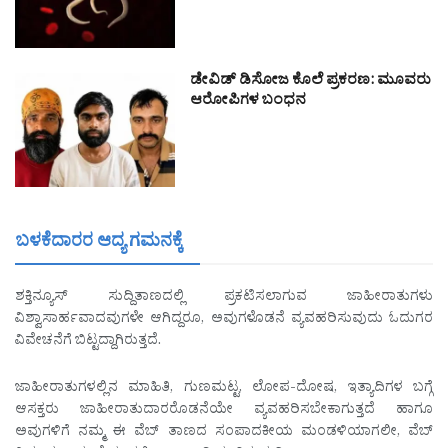
ಡೇವಿಡ್ ಡಿಸೋಜ ಕೊಲೆ ಪ್ರಕರಣ: ಮೂವರು
ಆರೋಪಿಗಳ ಬಂಧನ
ಬಳಕೆದಾರರ ಆದ್ಯ ಗಮನಕ್ಕೆ
ಶಕ್ತಿನ್ಯೂಸ್ ಸುದ್ದಿತಾಣದಲ್ಲಿ ಪ್ರಕಟಿಸಲಾಗುವ ಜಾಹೀರಾತುಗಳು
ವಿಶ್ವಾಸಾರ್ಹವಾದವುಗಳೇ ಆಗಿದ್ದರೂ, ಅವುಗಳೊಡನೆ ವ್ಯವಹರಿಸುವುದು ಓದುಗರ
ವಿವೇಚನೆಗೆ ಬಿಟ್ಟದ್ದಾಗಿರುತ್ತದೆ.
ಜಾಹೀರಾತುಗಳಲ್ಲಿನ ಮಾಹಿತಿ, ಗುಣಮಟ್ಟ, ಲೋಪ-ದೋಷ, ಇತ್ಯಾದಿಗಳ ಬಗ್ಗೆ
ಆಸಕ್ತರು ಜಾಹೀರಾತುದಾರರೊಡನೆಯೇ ವ್ಯವಹರಿಸಬೇಕಾಗುತ್ತದೆ ಹಾಗೂ
ಅವುಗಳಿಗೆ ನಮ್ಮ ಈ ವೆಬ್ ತಾಣದ ಸಂಪಾದಕೀಯ ಮಂಡಳಿಯಾಗಲೀ, ವೆಬ್