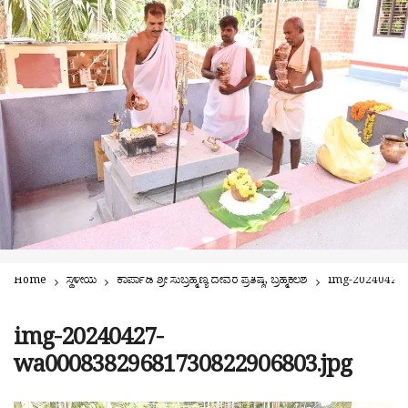
Home
ಸ್ಥಳೀಯ
ಕಾರ್ಪಾಡಿ ಶ್ರೀ ಸುಬ್ರಹ್ಮಣ್ಯ ದೇವರ ಪ್ರತಿಷ್ಠೆ, ಬ್ರಹ್ಮಕಲಶ
img-20240427
img-20240427-
wa00083829681730822906803.jpg