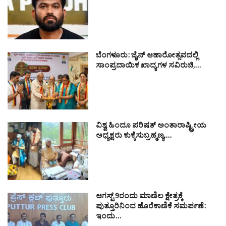
ಬೆಂಗಳೂರು: ಜೈನ್ ಆಹಾರೋತ್ಸವದಲ್ಲಿ
ಸಾಂಪ್ರದಾಯಿಕ ಖಾದ್ಯಗಳ ಸವಿರುಚಿ,…
ವಿಶ್ವ ಹಿಂದೂ ಪರಿಷತ್ ಅಂತಾರಾಷ್ಟ್ರೀಯ
ಅಧ್ಯಕ್ಷರು ಕುಕ್ಕೆಸುಬ್ರಹ್ಮಣ್ಯ,…
ಆಗಸ್ಟ್ 9ರಂದು ಮಾಣಿಲ ಕ್ಷೇತ್ರಕ್ಕೆ
ಪುತ್ತೂರಿನಿಂದ ಹೊರೆಕಾಣಿಕೆ ಸಮರ್ಪಣೆ:
ಇಂದು…