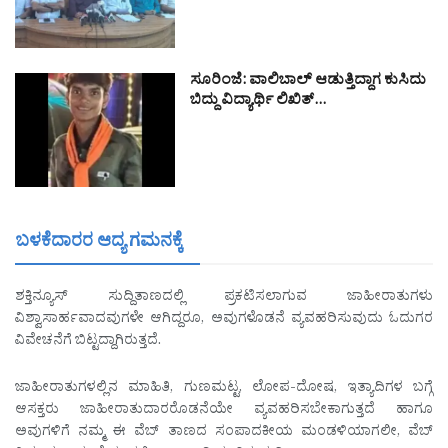
ಸೂರಿಂಜೆ: ವಾಲಿಬಾಲ್ ಆಡುತ್ತಿದ್ದಾಗ ಕುಸಿದು
ಬಿದ್ದು ವಿದ್ಯಾರ್ಥಿ ಲಿಖಿತ್…
ಬಳಕೆದಾರರ ಆದ್ಯ ಗಮನಕ್ಕೆ
ಶಕ್ತಿನ್ಯೂಸ್ ಸುದ್ದಿತಾಣದಲ್ಲಿ ಪ್ರಕಟಿಸಲಾಗುವ ಜಾಹೀರಾತುಗಳು
ವಿಶ್ವಾಸಾರ್ಹವಾದವುಗಳೇ ಆಗಿದ್ದರೂ, ಅವುಗಳೊಡನೆ ವ್ಯವಹರಿಸುವುದು ಓದುಗರ
ವಿವೇಚನೆಗೆ ಬಿಟ್ಟದ್ದಾಗಿರುತ್ತದೆ.
ಜಾಹೀರಾತುಗಳಲ್ಲಿನ ಮಾಹಿತಿ, ಗುಣಮಟ್ಟ, ಲೋಪ-ದೋಷ, ಇತ್ಯಾದಿಗಳ ಬಗ್ಗೆ
ಆಸಕ್ತರು ಜಾಹೀರಾತುದಾರರೊಡನೆಯೇ ವ್ಯವಹರಿಸಬೇಕಾಗುತ್ತದೆ ಹಾಗೂ
ಅವುಗಳಿಗೆ ನಮ್ಮ ಈ ವೆಬ್ ತಾಣದ ಸಂಪಾದಕೀಯ ಮಂಡಳಿಯಾಗಲೀ, ವೆಬ್