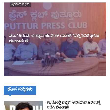
ಟ್ರೆಂಡಿಂಗ್ ನ್ಯೂಸ್
ಮಾ. 15ರಂದು ಬನ್ನೂರು ಡಂಪಿಂಗ್ ಯಾರ್ಡ್’ನಲ್ಲಿ ಸಿಬಿಜಿ ಘಟಕ
ಲೋಕಾರ್ಪಣೆ
ಹೊಸ ಸುದ್ದಿಗಳು
ಕ್ಯಾ ಬೋಲ್ತಿ ಪಬ್ಲಿಕ್’ ಅಭಿಯಾನ ಆರಂಭಕ್ಕೆ
ಸಿಜೆಪಿ ಘೋಷಣೆ