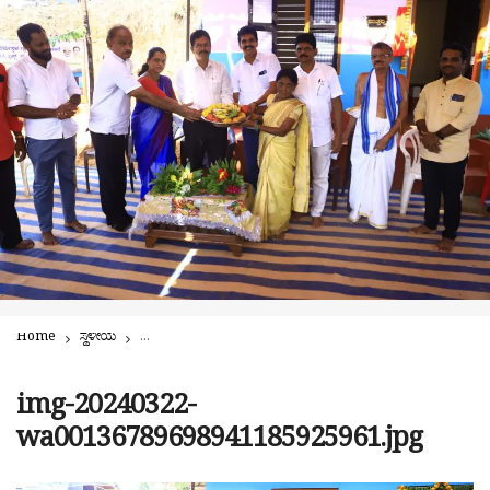
Home
ಸ್ಥಳೀಯ
ಬಡ ನಿರ್ಗತಿಕ ಕುಟುಂಬಕ್ಕೆ ಧರ್ಮಸ್ಥಳ ಗ್ರಾಮಾಭಿವೃದ್ಧಿ ಯೋಜನೆಯಿಂದ ಸೂರು 
img-20240322-
wa00136789698941185925961.jpg