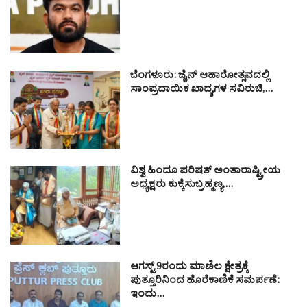
ಬೆಂಗಳೂರು: ಜೈನ್ ಆಹಾರೋತ್ಸವದಲ್ಲಿ
ಸಾಂಪ್ರದಾಯಿಕ ಖಾದ್ಯಗಳ ಸವಿರುಚಿ,…
ವಿಶ್ವ ಹಿಂದೂ ಪರಿಷತ್ ಅಂತಾರಾಷ್ಟ್ರೀಯ
ಅಧ್ಯಕ್ಷರು ಕುಕ್ಕೆಸುಬ್ರಹ್ಮಣ್ಯ,…
ಆಗಸ್ಟ್ 9ರಂದು ಮಾಣಿಲ ಕ್ಷೇತ್ರಕ್ಕೆ
ಪುತ್ತೂರಿನಿಂದ ಹೊರೆಕಾಣಿಕೆ ಸಮರ್ಪಣೆ:
ಇಂದು…