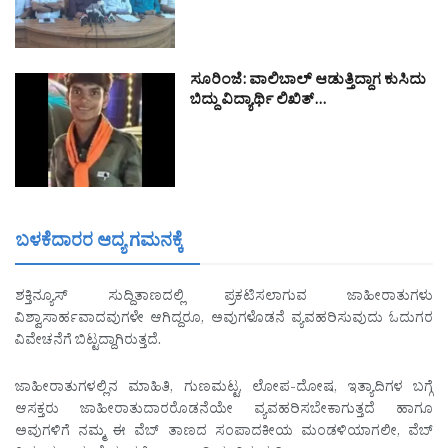
ಸೂರಿಂಜೆ: ವಾಲಿಬಾಲ್ ಆಡುತ್ತಿದ್ದಾಗ ಕುಸಿದು
ಬಿದ್ದು ವಿದ್ಯಾರ್ಥಿ ಲಿಖಿತ್…
ಬಳಕೆದಾರರ ಆದ್ಯ ಗಮನಕ್ಕೆ
ಶಕ್ತಿನ್ಯೂಸ್ ಸುದ್ದಿತಾಣದಲ್ಲಿ ಪ್ರಕಟಿಸಲಾಗುವ ಜಾಹೀರಾತುಗಳು
ವಿಶ್ವಾಸಾರ್ಹವಾದವುಗಳೇ ಆಗಿದ್ದರೂ, ಅವುಗಳೊಡನೆ ವ್ಯವಹರಿಸುವುದು ಓದುಗರ
ವಿವೇಚನೆಗೆ ಬಿಟ್ಟದ್ದಾಗಿರುತ್ತದೆ.
ಜಾಹೀರಾತುಗಳಲ್ಲಿನ ಮಾಹಿತಿ, ಗುಣಮಟ್ಟ, ಲೋಪ-ದೋಷ, ಇತ್ಯಾದಿಗಳ ಬಗ್ಗೆ
ಆಸಕ್ತರು ಜಾಹೀರಾತುದಾರರೊಡನೆಯೇ ವ್ಯವಹರಿಸಬೇಕಾಗುತ್ತದೆ ಹಾಗೂ
ಅವುಗಳಿಗೆ ನಮ್ಮ ಈ ವೆಬ್ ತಾಣದ ಸಂಪಾದಕೀಯ ಮಂಡಳಿಯಾಗಲೀ, ವೆಬ್