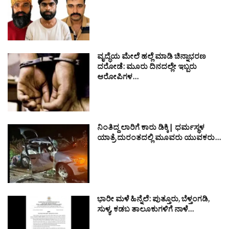
ವೃದ್ಧೆಯ ಮೇಲೆ ಹಲ್ಲೆ ಮಾಡಿ ಚಿನ್ನಾಭರಣ
ದರೋಡೆ: ಮೂರು ದಿನದಲ್ಲೇ ಇಬ್ಬರು
ಆರೋಪಿಗಳ…
ನಿಂತಿದ್ದ ಲಾರಿಗೆ ಕಾರು ಡಿಕ್ಕಿ| ಧರ್ಮಸ್ಥಳ
ಯಾತ್ರೆ ದುರಂತದಲ್ಲಿ ಮೂವರು ಯುವಕರು…
ಭಾರೀ ಮಳೆ ಹಿನ್ನೆಲೆ: ಪುತ್ತೂರು, ಬೆಳ್ತಂಗಡಿ,
ಸುಳ್ಯ, ಕಡಬ ತಾಲೂಕುಗಳಿಗೆ ನಾಳೆ…