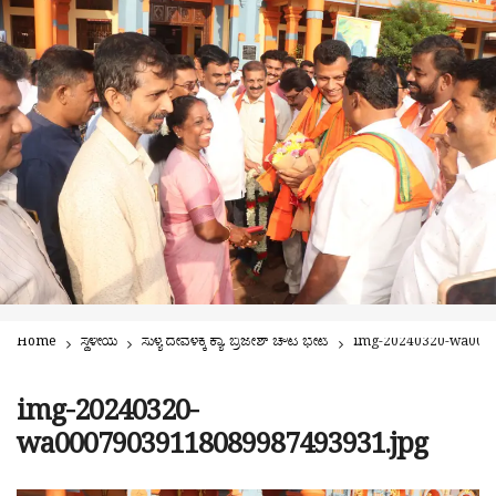
Home
ಸ್ಥಳೀಯ
ಸುಳ್ಯ ದೇವಳಕ್ಕೆ ಕ್ಯಾ. ಬ್ರಿಜೇಶ್‌ ಚೌಟ ಭೇಟಿ
img-20240320-wa0007
img-20240320-
wa00079039118089987493931.jpg