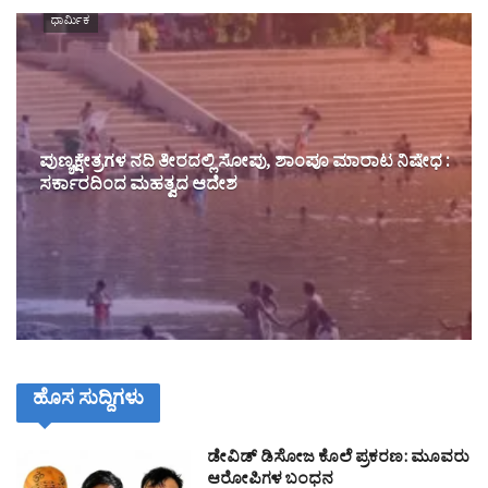
ಧಾರ್ಮಿಕ
ಪುಣ್ಯಕ್ಷೇತ್ರಗಳ ನದಿ ತೀರದಲ್ಲಿ ಸೋಪು, ಶಾಂಪೂ ಮಾರಾಟ ನಿಷೇಧ :
ಸರ್ಕಾರದಿಂದ ಮಹತ್ವದ ಆದೇಶ
ಹೊಸ ಸುದ್ದಿಗಳು
ಡೇವಿಡ್ ಡಿಸೋಜ ಕೊಲೆ ಪ್ರಕರಣ: ಮೂವರು
ಆರೋಪಿಗಳ ಬಂಧನ