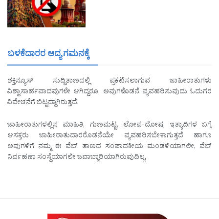
ಬಳಕೆದಾರರ ಆದ್ಯ ಗಮನಕ್ಕೆ
ಶಕ್ತಿನ್ಯೂಸ್ ಸುದ್ದಿತಾಣದಲ್ಲಿ ಪ್ರಕಟಿಸಲಾಗುವ ಜಾಹೀರಾತುಗಳು
ವಿಶ್ವಾಸಾರ್ಹವಾದವುಗಳೇ ಆಗಿದ್ದರೂ, ಅವುಗಳೊಡನೆ ವ್ಯವಹರಿಸುವುದು ಓದುಗರ
ವಿವೇಚನೆಗೆ ಬಿಟ್ಟದ್ದಾಗಿರುತ್ತದೆ.
ಜಾಹೀರಾತುಗಳಲ್ಲಿನ ಮಾಹಿತಿ, ಗುಣಮಟ್ಟ, ಲೋಪ-ದೋಷ, ಇತ್ಯಾದಿಗಳ ಬಗ್ಗೆ
ಆಸಕ್ತರು ಜಾಹೀರಾತುದಾರರೊಡನೆಯೇ ವ್ಯವಹರಿಸಬೇಕಾಗುತ್ತದೆ ಹಾಗೂ
ಅವುಗಳಿಗೆ ನಮ್ಮ ಈ ವೆಬ್ ತಾಣದ ಸಂಪಾದಕೀಯ ಮಂಡಳಿಯಾಗಲೀ, ವೆಬ್
ನಿರ್ವಹಣಾ ಸಂಸ್ಥೆಯಾಗಲೀ ಜವಾಬ್ದಾರಿಯಾಗಿರುವುದಿಲ್ಲ.