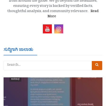
from around the globe. We go beyond the headlines,
ensuring every story is backed by verified facts,
thoughtful analysis, and community relevance.
Read
More
ಸುದ್ದಿಗಾಗಿ ಜಾಲಾಡು
ಅಪರಾಧ