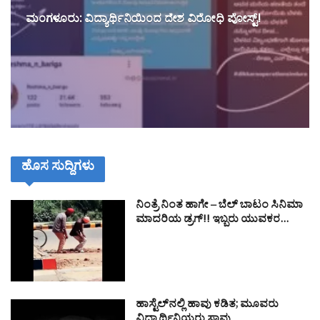
ಮಂಗಳೂರು: ವಿದ್ಯಾರ್ಥಿನಿಯಿಂದ ದೇಶ ವಿರೋಧಿ ಪೋಸ್ಟ್!
ಹೊಸ ಸುದ್ದಿಗಳು
ನಿಂತ್ರೆ ನಿಂತ ಹಾಗೇ – ಬೆಲ್ ಬಾಟಂ ಸಿನಿಮಾ
ಮಾದರಿಯ ಡ್ರಗ್!! ಇಬ್ಬರು ಯುವಕರ…
ಹಾಸ್ಟೆಲ್‌ನಲ್ಲಿ ಹಾವು ಕಡಿತ; ಮೂವರು