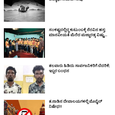
ವಿದ್ಯಾರ್ಥಿನಿಯರು ಸಾವು
ಸಂಕಷ್ಟದಲ್ಲಿದ್ದ ಕುಟುಂಬಕ್ಕೆ ನೆರವಿನ ಹಸ್ತ;
ಮಾನವೀಯತೆ ಮೆರೆದ ಮಜ್ಜಾರಡ್ಕ ವಿಷ್ಣು…
ತಲವಾರು ಹಿಡಿದು ಸಾರ್ವಜನಿಕರಿಗೆ ಬೆದರಿಕೆ;
ಇಬ್ಬರ ಬಂಧನ
ತ.ನಾಡಿನ ದೇವಾಲಯಗಳಲ್ಲಿ ಮೊಬೈಲ್
ನಿಷೇಧ!!