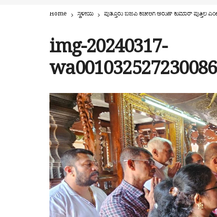
Home
ಸ್ಥಳೀಯ
ಪುತ್ತೂರು ಬಿಜೆಪಿ ಕಚೇರಿಗೆ ಅರುಣ್ ಕುಮಾ‌ರ್ ಪುತ್ತಿಲ ಎಂಟ್
img-20240317-
wa001032527230086