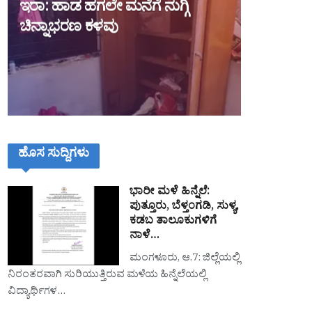
ಇರಾ: ಹಾಡ ಹಗಲೇ ಮನೆಗೆ ನುಗ್ಗಿ
ಚಿನ್ನಾಭರಣ ಕಳವು
ಹೊಸ ಸುದ್ದಿಗಳು
ಭಾರೀ ಮಳೆ ಹಿನ್ನೆಲೆ:
ಪುತ್ತೂರು, ಬೆಳ್ತಂಗಡಿ, ಸುಳ್ಯ,
ಕಡಬ ತಾಲೂಕುಗಳಿಗೆ
ನಾಳೆ…
ಮಂಗಳೂರು, ಆ.7: ಜಿಲ್ಲೆಯಲ್ಲಿ
ನಿರಂತರವಾಗಿ ಸುರಿಯುತ್ತಿರುವ ಮಳೆಯ ಹಿನ್ನೆಲೆಯಲ್ಲಿ
ವಿದ್ಯಾರ್ಥಿಗಳ…