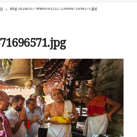
ರಿ!
img-20240317-wa00103252723008671696571.jpg
71696571.jpg