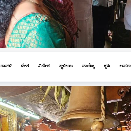
ರಾವಳಿ
ದೇಶ
ವಿದೇಶ
ಸ್ಥಳೀಯ
ವಾಣಿಜ್ಯ
ಕೃಷಿ
ಅಪರ