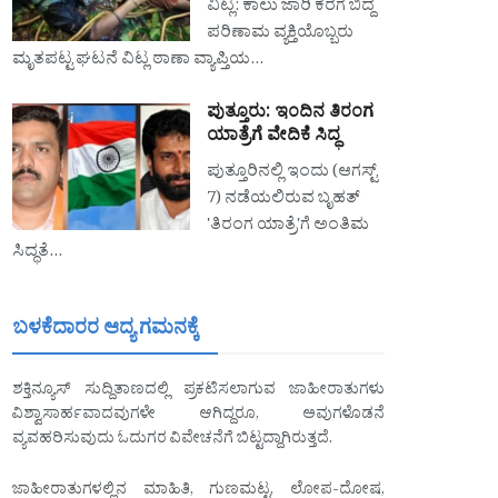
ವಿಟ್ಲ: ಕಾಲು ಜಾರಿ ಕೆರೆಗೆ ಬಿದ್ದ
ಪರಿಣಾಮ ವ್ಯಕ್ತಿಯೊಬ್ಬರು
ಮೃತಪಟ್ಟ ಘಟನೆ ವಿಟ್ಲ ಠಾಣಾ ವ್ಯಾಪ್ತಿಯ…
ಪುತ್ತೂರು: ಇಂದಿನ ತಿರಂಗ
ಯಾತ್ರೆಗೆ ವೇದಿಕೆ ಸಿದ್ಧ
ಪುತ್ತೂರಿನಲ್ಲಿ ಇಂದು (ಆಗಸ್ಟ್
7) ನಡೆಯಲಿರುವ ಬೃಹತ್
'ತಿರಂಗ ಯಾತ್ರೆ'ಗೆ ಅಂತಿಮ
ಸಿದ್ಧತೆ…
ಬಳಕೆದಾರರ ಆದ್ಯ ಗಮನಕ್ಕೆ
ಶಕ್ತಿನ್ಯೂಸ್ ಸುದ್ದಿತಾಣದಲ್ಲಿ ಪ್ರಕಟಿಸಲಾಗುವ ಜಾಹೀರಾತುಗಳು
ವಿಶ್ವಾಸಾರ್ಹವಾದವುಗಳೇ ಆಗಿದ್ದರೂ, ಅವುಗಳೊಡನೆ
ವ್ಯವಹರಿಸುವುದು ಓದುಗರ ವಿವೇಚನೆಗೆ ಬಿಟ್ಟದ್ದಾಗಿರುತ್ತದೆ.
ಜಾಹೀರಾತುಗಳಲ್ಲಿನ ಮಾಹಿತಿ, ಗುಣಮಟ್ಟ, ಲೋಪ-ದೋಷ,