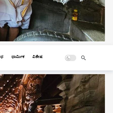
Dark mode
ಾಧ
ಧಾರ್ಮಿಕ
ವಿಶೇಷ