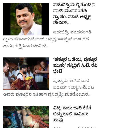
ಪಡುಬಿದ್ರಿಯಲ್ಲಿ ಗುಂಡಿನ
ದಾಳಿ: ಮುದರಂಗಡಿ
ಗ್ರಾ.ಪಂ. ಮಾಜಿ ಅಧ್ಯಕ್ಷ
ಡೇವಿಡ್…
ಪಡುಬಿದ್ರಿ: ಮುದರಂಗಡಿ
ಗ್ರಾಮ ಪಂಚಾಯತ್ ಮಾಜಿ ಅಧ್ಯಕ್ಷ, ಕಾಂಗ್ರೆಸ್ ಮುಖಂಡ
ಹಾಗೂ ಗುತ್ತಿಗೆದಾರ ಡೇವಿಡ್…
‘ಹತ್ತೂರ ಒಡೆಯ, ಪುತ್ತೂರ
ಮುತ್ತು’ ಸನ್ನಿಧಿಗೆ ಸಿ.ಟಿ. ರವಿ
ಭೇಟಿ
ಪುತ್ತೂರು, ಆ.7:ವಿಧಾನ
ಪರಿಷತ್ ಸದಸ್ಯ ಸಿ.ಟಿ. ರವಿ
ಅವರು ಪುತ್ತೂರಿನ ಇತಿಹಾಸ ಪ್ರಸಿದ್ಧ ಶ್ರೀ ಮಹತೋಭಾರ…
ವಿಟ್ಲ: ಕಾಲು ಜಾರಿ ಕೆರೆಗೆ
ಬಿದ್ದು ಕೂಲಿ ಕಾರ್ಮಿಕ
ಸಾವು