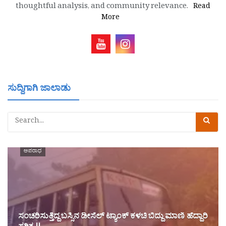
thoughtful analysis, and community relevance.
Read
More
ಸುದ್ದಿಗಾಗಿ ಜಾಲಾಡು
ಅಪರಾಧ
ಸಂಚರಿಸುತ್ತಿದ್ದ ಬಸ್ಸಿನ ಡೀಸೆಲ್ ಟ್ಯಾಂಕ್ ಕಳಚಿ ಬಿದ್ದು ಮಾಣಿ ಹೆದ್ದಾರಿ