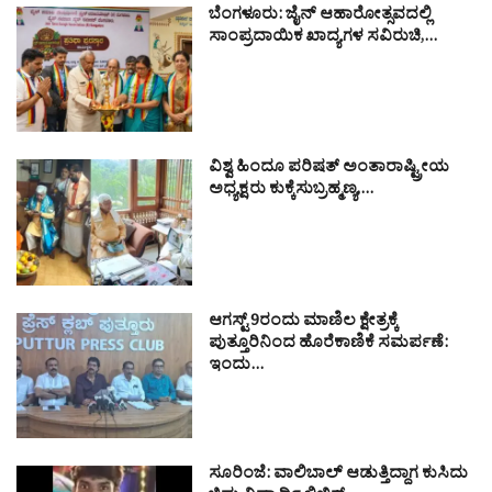
ಬೆಂಗಳೂರು: ಜೈನ್ ಆಹಾರೋತ್ಸವದಲ್ಲಿ
ಸಾಂಪ್ರದಾಯಿಕ ಖಾದ್ಯಗಳ ಸವಿರುಚಿ,…
ವಿಶ್ವ ಹಿಂದೂ ಪರಿಷತ್ ಅಂತಾರಾಷ್ಟ್ರೀಯ
ಅಧ್ಯಕ್ಷರು ಕುಕ್ಕೆಸುಬ್ರಹ್ಮಣ್ಯ,…
ಆಗಸ್ಟ್ 9ರಂದು ಮಾಣಿಲ ಕ್ಷೇತ್ರಕ್ಕೆ
ಪುತ್ತೂರಿನಿಂದ ಹೊರೆಕಾಣಿಕೆ ಸಮರ್ಪಣೆ:
ಇಂದು…
ಸೂರಿಂಜೆ: ವಾಲಿಬಾಲ್ ಆಡುತ್ತಿದ್ದಾಗ ಕುಸಿದು