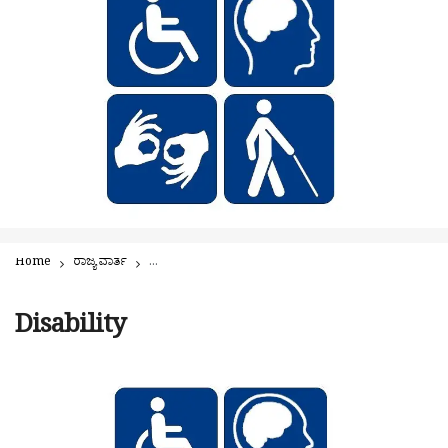
Home
ರಾಜ್ಯ ವಾರ್ತೆ
ಅಂಗವಿಕಲರ ಜನಗಣತಿ: ದೇಶದಲ್ಲೇ ಪ್ರಥಮ ಪ್ರಯತ್ನವಾಗಿ ಕರ್ನಾಟಕ ಆಯ್
Disability