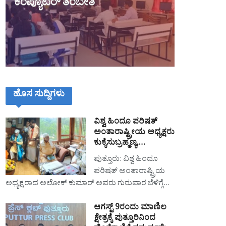
ಕಂಪ್ಯೂಟರ್ ತರಬೇತಿ
ಹೊಸ ಸುದ್ದಿಗಳು
ವಿಶ್ವ ಹಿಂದೂ ಪರಿಷತ್
ಅಂತಾರಾಷ್ಟ್ರೀಯ ಅಧ್ಯಕ್ಷರು
ಕುಕ್ಕೆಸುಬ್ರಹ್ಮಣ್ಯ,…
ಪುತ್ತೂರು: ವಿಶ್ವ ಹಿಂದೂ
ಪರಿಷತ್ ಅಂತಾರಾಷ್ಟ್ರಿಯ
ಅಧ್ಯಕ್ಷರಾದ ಅಲೋಕ್ ಕುಮಾರ್ ಅವರು ಗುರುವಾರ ಬೆಳಿಗ್ಗೆ…
ಆಗಸ್ಟ್ 9ರಂದು ಮಾಣಿಲ
ಕ್ಷೇತ್ರಕ್ಕೆ ಪುತ್ತೂರಿನಿಂದ