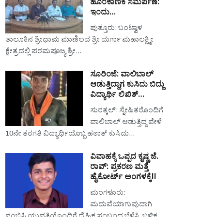
ಹೊರೆಕಾಣಿಕೆ ಸಮರ್ಪಣೆ:
ಇಂದು…
ಪುತ್ತೂರು: ಬಂಟ್ವಾಳ
ತಾಲೂಕಿನ ಶ್ರೀಧಾಮ ಮಾಣಿಲದ ಶ್ರೀ ದುರ್ಗಾ ಮಹಾಲಕ್ಷ್ಮೀ
ಕ್ಷೇತ್ರದಲ್ಲಿ ಪರಮಪೂಜ್ಯ ಶ್ರೀ…
ಸೂರಿಂಜೆ: ವಾಲಿಬಾಲ್
ಆಡುತ್ತಿದ್ದಾಗ ಕುಸಿದು ಬಿದ್ದು
ವಿದ್ಯಾರ್ಥಿ ಲಿಖಿತ್…
ಸುರತ್ಕಲ್: ಸ್ನೇಹಿತರೊಂದಿಗೆ
ವಾಲಿಬಾಲ್ ಆಡುತ್ತಿದ್ದ ವೇಳೆ
10ನೇ ತರಗತಿ ವಿದ್ಯಾರ್ಥಿಯೊಬ್ಬ ಹಠಾತ್ ಕುಸಿದು…
ವಿವಾಹಕ್ಕೆ ಒಪ್ಪದ ಕೃಷ್ಣ ಜೆ.
ರಾವ್: ಪ್ರಕರಣ ಮತ್ತೆ
ಹೈಕೋರ್ಟ್ ಅಂಗಳಕ್ಕೆ!!
ಮಂಗಳೂರು:
ಮದುವೆಯಾಗುವುದಾಗಿ