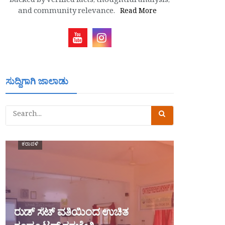
backed by verified facts, thoughtful analysis,
and community relevance.
Read More
ಸುದ್ದಿಗಾಗಿ ಜಾಲಾಡು
ಕರಾವಳಿ
ರುಡ್ ಸೆಟ್ ವತಿಯಿಂದ ಉಚಿತ