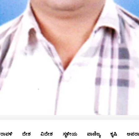
ರಾವಳಿ
ದೇಶ
ವಿದೇಶ
ಸ್ಥಳೀಯ
ವಾಣಿಜ್ಯ
ಕೃಷಿ
ಅಪರ