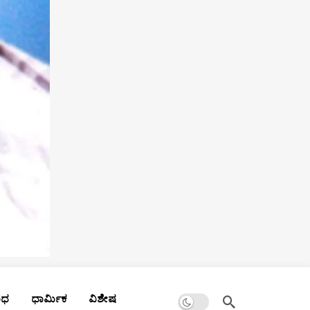
Dark mode
ಾಧ
ಧಾರ್ಮಿಕ
ವಿಶೇಷ