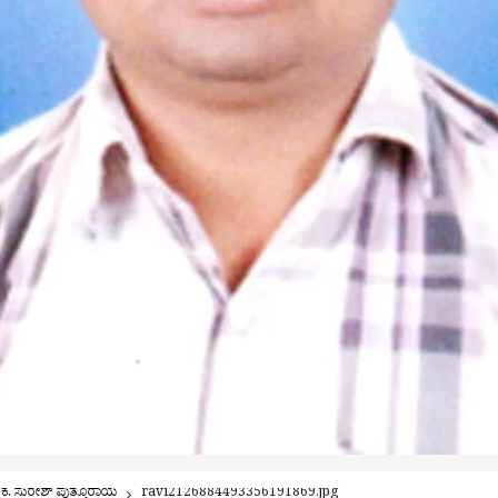
. ಕೆ. ಸುರೇಶ್ ಪುತ್ತೂರಾಯ
ravi2126884493356191869.jpg