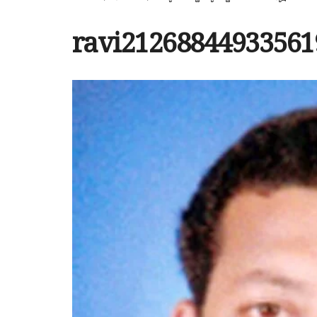
ravi21268844933561