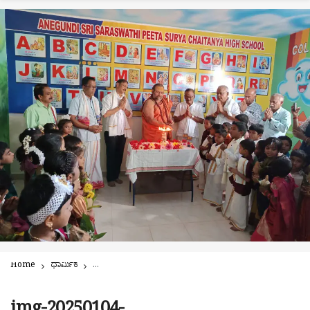
Home
ಧಾರ್ಮಿಕ
ಕುತ್ಯಾರು ಸೂರ್ಯ ಚೈತನ್ಯ ಪ್ರೌಢಶಾಲೆಯಲ್ಲಿ ಕಂಪ್ಯೂಟರ್ ವಿಭಾಗ ಎಲ್ ಕೆ.