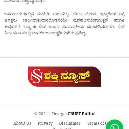
ವಿವೇಚನೆಗೆ ಬಿಟ್ಟದ್ದಾಗಿರುತ್ತದೆ.
ಜಾಹೀರಾತುಗಳಲ್ಲಿನ ಮಾಹಿತಿ, ಗುಣಮಟ್ಟ, ಲೋಪ-ದೋಷ, ಇತ್ಯಾದಿಗಳ ಬಗ್ಗೆ
ಆಸಕ್ತರು ಜಾಹೀರಾತುದಾರರೊಡನೆಯೇ ವ್ಯವಹರಿಸಬೇಕಾಗುತ್ತದೆ ಹಾಗೂ
ಅವುಗಳಿಗೆ ನಮ್ಮ ಈ ವೆಬ್ ತಾಣದ ಸಂಪಾದಕೀಯ ಮಂಡಳಿಯಾಗಲೀ, ವೆಬ್
ನಿರ್ವಹಣಾ ಸಂಸ್ಥೆಯಾಗಲೀ ಜವಾಬ್ದಾರಿಯಾಗಿರುವುದಿಲ್ಲ.
© 2024 | Design:
CRUST Puttur
About Us
Privacy
Disclaimer
Terms of Use