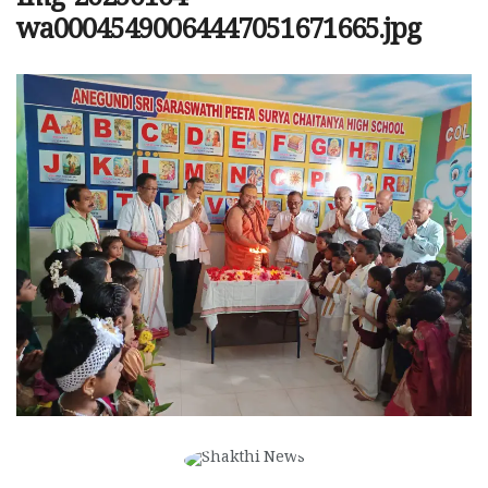
img-20250104-
wa00045490064447051671665.jpg