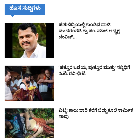
ಹೊಸ ಸುದ್ದಿಗಳು
ಪಡುಬಿದ್ರಿಯಲ್ಲಿ ಗುಂಡಿನ ದಾಳಿ:
ಮುದರಂಗಡಿ ಗ್ರಾ.ಪಂ. ಮಾಜಿ ಅಧ್ಯಕ್ಷ
ಡೇವಿಡ್…
‘ಹತ್ತೂರ ಒಡೆಯ, ಪುತ್ತೂರ ಮುತ್ತು’ ಸನ್ನಿಧಿಗೆ
ಸಿ.ಟಿ. ರವಿ ಭೇಟಿ
ವಿಟ್ಲ: ಕಾಲು ಜಾರಿ ಕೆರೆಗೆ ಬಿದ್ದು ಕೂಲಿ ಕಾರ್ಮಿಕ
ಸಾವು