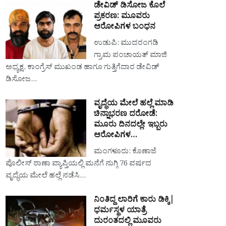
ಡೇವಿಡ್ ಡಿಸೋಜ ಕೊಲೆ
ಪ್ರಕರಣ: ಮೂವರು
ಆರೋಪಿಗಳ ಬಂಧನ
ಉಡುಪಿ: ಮುದರಂಗಡಿ
ಗ್ರಾಮ ಪಂಚಾಯತ್ ಮಾಜಿ
ಅಧ್ಯಕ್ಷ, ಕಾಂಗ್ರೆಸ್ ಮುಖಂಡ ಹಾಗೂ ಗುತ್ತಿಗೆದಾರ ಡೇವಿಡ್
ಡಿಸೋಜ…
ವೃದ್ಧೆಯ ಮೇಲೆ ಹಲ್ಲೆ ಮಾಡಿ
ಚಿನ್ನಾಭರಣ ದರೋಡೆ:
ಮೂರು ದಿನದಲ್ಲೇ ಇಬ್ಬರು
ಆರೋಪಿಗಳ…
ಮಂಗಳೂರು: ಕೊಣಾಜೆ
ಪೊಲೀಸ್ ಠಾಣಾ ವ್ಯಾಪ್ತಿಯಲ್ಲಿ ಮನೆಗೆ ನುಗ್ಗಿ 76 ವರ್ಷದ
ವೃದ್ಧೆಯ ಮೇಲೆ ಹಲ್ಲೆ ನಡೆಸಿ…
ನಿಂತಿದ್ದ ಲಾರಿಗೆ ಕಾರು ಡಿಕ್ಕಿ|
ಧರ್ಮಸ್ಥಳ ಯಾತ್ರೆ
ದುರಂತದಲ್ಲಿ ಮೂವರು