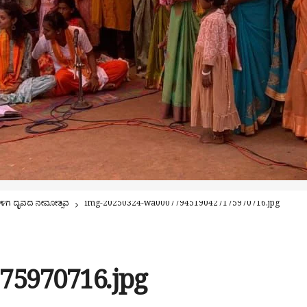
 ಗುಳಿಗ ದೈವದ ನೇಮೋತ್ಸವ
img-20250324-wa00077945190427175970716.jpg
75970716.jpg