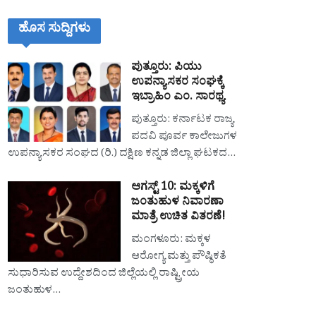
ಹೊಸ ಸುದ್ದಿಗಳು
ಪುತ್ತೂರು: ಪಿಯು
ಉಪನ್ಯಾಸಕರ ಸಂಘಕ್ಕೆ
ಇಬ್ರಾಹಿಂ ಎಂ. ಸಾರಥ್ಯ
ಪುತ್ತೂರು: ಕರ್ನಾಟಕ ರಾಜ್ಯ
ಪದವಿ ಪೂರ್ವ ಕಾಲೇಜುಗಳ
ಉಪನ್ಯಾಸಕರ ಸಂಘದ (ರಿ.) ದಕ್ಷಿಣ ಕನ್ನಡ ಜಿಲ್ಲಾ ಘಟಕದ…
ಆಗಸ್ಟ್ 10: ಮಕ್ಕಳಿಗೆ
ಜಂತುಹುಳ ನಿವಾರಣಾ
ಮಾತ್ರೆ ಉಚಿತ ವಿತರಣೆ!
ಮಂಗಳೂರು: ಮಕ್ಕಳ
ಆರೋಗ್ಯ ಮತ್ತು ಪೌಷ್ಠಿಕತೆ
ಸುಧಾರಿಸುವ ಉದ್ದೇಶದಿಂದ ಜಿಲ್ಲೆಯಲ್ಲಿ ರಾಷ್ಟ್ರೀಯ
ಜಂತುಹುಳ…