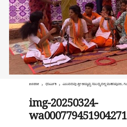
Home
ಧಾರ್ಮಿಕ
ಮಿನಿಪದವು ಶ್ರೀ ಅಯ್ಯಪ್ಪ ಸಾನಿಧ್ಯದಲ್ಲಿ ಮಹಾಪೂಜೆ,
img-20250324-
wa000779451904271