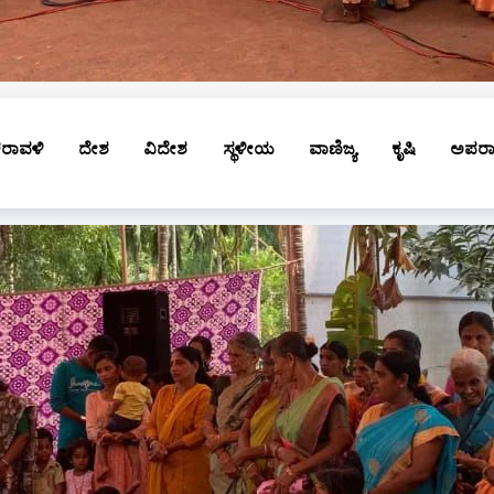
ರಾವಳಿ
ದೇಶ
ವಿದೇಶ
ಸ್ಥಳೀಯ
ವಾಣಿಜ್ಯ
ಕೃಷಿ
ಅಪರ