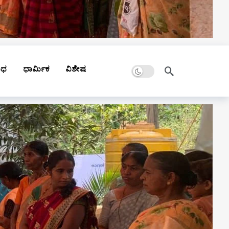
Dark mode
ಾಧ
ಧಾರ್ಮಿಕ
ವಿಶೇಷ