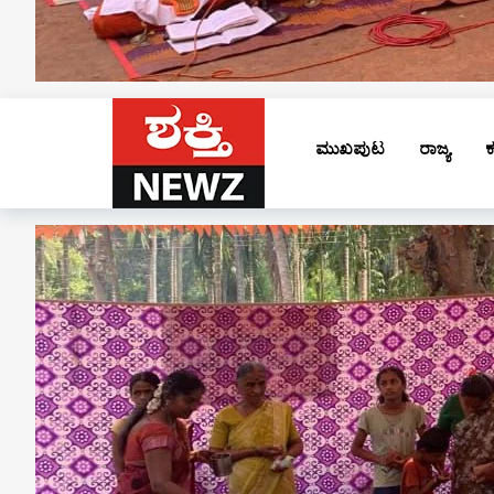
ಮುಖಪುಟ
ರಾಜ್ಯ
ಕ