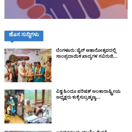
ಹೊಸ ಸುದ್ದಿಗಳು
ಬೆಂಗಳೂರು: ಜೈನ್ ಆಹಾರೋತ್ಸವದಲ್ಲಿ
ಸಾಂಪ್ರದಾಯಿಕ ಖಾದ್ಯಗಳ ಸವಿರುಚಿ,…
ವಿಶ್ವ ಹಿಂದೂ ಪರಿಷತ್ ಅಂತಾರಾಷ್ಟ್ರೀಯ
ಅಧ್ಯಕ್ಷರು ಕುಕ್ಕೆಸುಬ್ರಹ್ಮಣ್ಯ,…