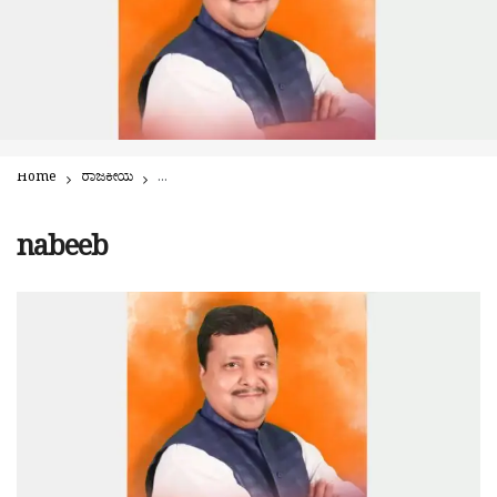
Home
ರಾಜಕೀಯ
ಜೆ.ಪಿ. ನಡ್ಡಾ ಹುದ್ದೆಗೆ ಇನ್ನೋರ್ವ ನಾಯಕನ ನೇಮಕಕ್ಕೆ ಸಿದ್ಧತೆ!! ರಾಷ್ಟ್ರೀ
nabeeb