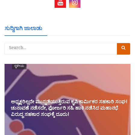
ಸುದ್ದಿಗಾಗಿ ಜಾಲಾಡು
ಸ್ಥಳೀಯ
ಅಧ್ಯಕ್ಷರಿಲ್ಲದೇ ಮುನ್ನಡೆಯುತ್ತಿರುವ ಕೃಷಿ ಕಾರ್ಮಿಕರ ಸಹಕಾರಿ ಸಂಘ!
ಚುನಾವಣೆ ನಡೆಸದೇ, ಫೋರ್ಜರಿ ಸಹಿ ಹಾಕಿ ನಡೆಸಿದ ಮಹಾನಭೆ
ವಿರುದ್ಧ ಸಹಕಾರ ಸಂಘಕ್ಕೆ ದೂರು!