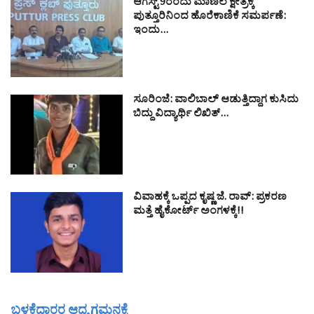
ಆಗಸ್ಟ್ 9ರಂದು ಮಾಣಿಲ ಕ್ಷೇತ್ರಕ್ಕೆ
ಪುತ್ತೂರಿನಿಂದ ಹೊರೆಕಾಣಿಕೆ ಸಮರ್ಪಣೆ:
ಇಂದು…
ಸೂರಿಂಜೆ: ವಾಲಿಬಾಲ್ ಆಡುತ್ತಿದ್ದಾಗ ಕುಸಿದು
ಬಿದ್ದು ವಿದ್ಯಾರ್ಥಿ ಲಿಖಿತ್…
ವಿವಾಹಕ್ಕೆ ಒಪ್ಪದ ಕೃಷ್ಣ ಜೆ. ರಾವ್: ಪ್ರಕರಣ
ಮತ್ತೆ ಹೈಕೋರ್ಟ್ ಅಂಗಳಕ್ಕೆ!!
ಬಳಕೆದಾರರ ಆದ್ಯ ಗಮನಕ್ಕೆ