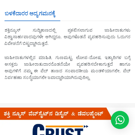
ಬಳಕೆದಾರರ ಆದ್ಯ ಗಮನಕ್ಕೆ
ಶಕ್ತಿನ್ಯೂಸ್ ಸುದ್ದಿತಾಣದಲ್ಲಿ ಪ್ರಕಟಿಸಲಾಗುವ ಜಾಹೀರಾತುಗಳು
ವಿಶ್ವಾಸಾರ್ಹವಾದವುಗಳೇ ಆಗಿದ್ದರೂ, ಅವುಗಳೊಡನೆ ವ್ಯವಹರಿಸುವುದು ಓದುಗರ
ವಿವೇಚನೆಗೆ ಬಿಟ್ಟದ್ದಾಗಿರುತ್ತದೆ.
ಜಾಹೀರಾತುಗಳಲ್ಲಿನ ಮಾಹಿತಿ, ಗುಣಮಟ್ಟ, ಲೋಪ-ದೋಷ, ಇತ್ಯಾದಿಗಳ ಬಗ್ಗೆ
ಆಸಕ್ತರು ಜಾಹೀರಾತುದಾರರೊಡನೆಯೇ ವ್ಯವಹರಿಸಬೇಕಾಗುತ್ತದೆ ಹಾಗೂ
ಅವುಗಳಿಗೆ ನಮ್ಮ ಈ ವೆಬ್ ತಾಣದ ಸಂಪಾದಕೀಯ ಮಂಡಳಿಯಾಗಲೀ, ವೆಬ್
ನಿರ್ವಹಣಾ ಸಂಸ್ಥೆಯಾಗಲೀ ಜವಾಬ್ದಾರಿಯಾಗಿರುವುದಿಲ್ಲ.