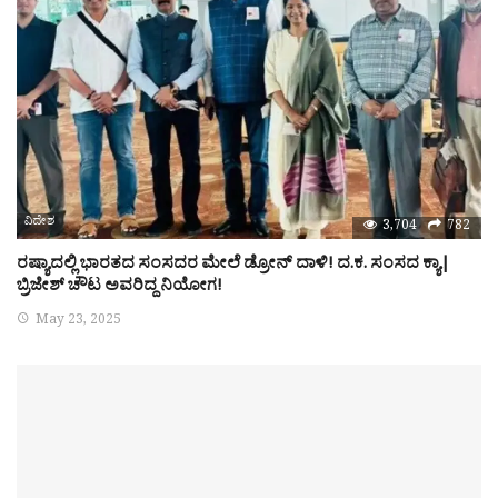
ವಿದೇಶ
3,704
782
ರಷ್ಯಾದಲ್ಲಿ ಭಾರತದ ಸಂಸದರ ಮೇಲೆ ಡ್ರೋನ್ ದಾಳಿ! ದ.ಕ. ಸಂಸದ ಕ್ಯಾ|
ಬ್ರಿಜೇಶ್ ಚೌಟ ಅವರಿದ್ದ ನಿಯೋಗ!
May 23, 2025