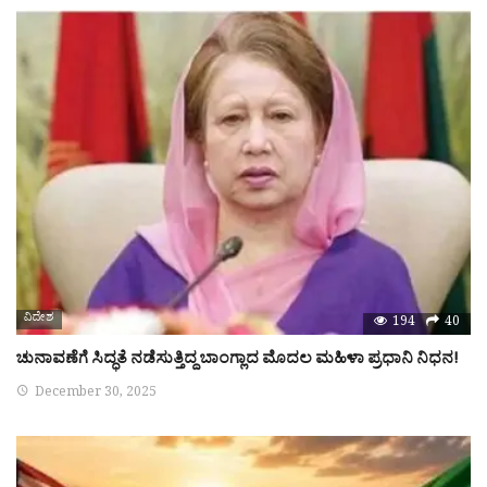
ವಿದೇಶ
194
40
ಚುನಾವಣೆಗೆ ಸಿದ್ಧತೆ ನಡೆಸುತ್ತಿದ್ದ ಬಾಂಗ್ಲಾದ ಮೊದಲ ಮಹಿಳಾ ಪ್ರಧಾನಿ ನಿಧನ!
December 30, 2025