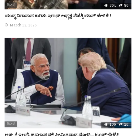
ವಿದೇಶ
364
80
ಯುದ್ಧ ವಿರಾಮದ ಕುರಿತು ಇರಾನ್ ಅಧ್ಯಕ್ಷ ಪೆಜೆಶ್ಕಿಯಾನ್ ಹೇಳಿಕೆ!!
March 12, 2026
ವಿದೇಶ
106
20
ಅಪ್ಪುಗೆ ಇಲ್ಲದೆ, ಹಸ್ತಲಾಘವಕ್ಕೆ ಸೀಮಿತವಾದ ಮೋದಿ – ಟ್ರಂಪ್ ಭೇಟಿ!!