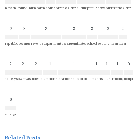
nirvathu mukku
nitin nabin
police
ptr tahasildar
puttur
puttur news
puttur tahasildar
3
3
3
3
3
2
2
republic
revenue
revenue department
revenue minister
school
senior citizen
silver
2
2
2
1
1
1
1
1
0
society
sowmya
students
tahasildar
tahasildar absconded
teachers
tour
trending
udupi
0
wastage