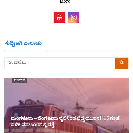
More
ಸುದ್ದಿಗಾಗಿ ಜಾಲಾಡು
ಅಪಘಾತ
ಮಂಗಳೂರು – ಬೆಂಗಳೂರು ರೈಲಿನಿಂದ ಬಿದ್ದ ಯುವಕ!! 15 ಗಂಟೆ
ಬಳಿಕ ಸವಣೂರಿನಲ್ಲಿ ಪತ್ತೆ!