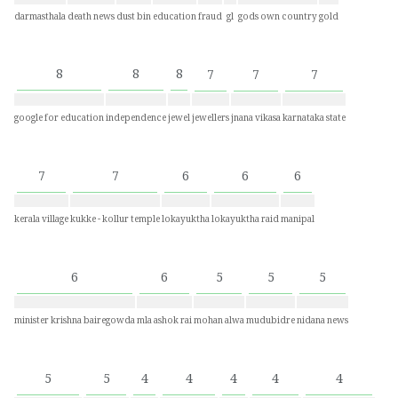
darmasthala
death news
dust bin
education
fraud
gl
gods own country
gold
8
8
8
7
7
7
google for education
independence
jewel
jewellers
jnana vikasa
karnataka state
7
7
6
6
6
kerala village
kukke - kollur temple
lokayuktha
lokayuktha raid
manipal
6
6
5
5
5
minister krishna bairegowda
mla ashok rai
mohan alwa
mudubidre
nidana news
5
5
4
4
4
4
4