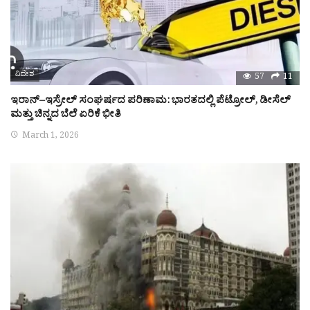
ವಿದೇಶ
57
11
ಇರಾನ್–ಇಸ್ರೇಲ್ ಸಂಘರ್ಷದ ಪರಿಣಾಮ: ಭಾರತದಲ್ಲಿ ಪೆಟ್ರೋಲ್, ಡೀಸೆಲ್
ಮತ್ತು ಚಿನ್ನದ ಬೆಲೆ ಏರಿಕೆ ಭೀತಿ
March 1, 2026