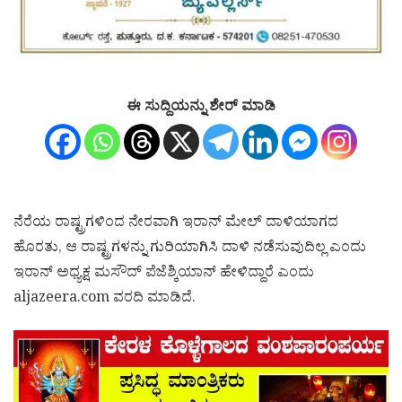
ಈ ಸುದ್ದಿಯನ್ನು ಶೇರ್ ಮಾಡಿ
ನೆರೆಯ ರಾಷ್ಟ್ರಗಳಿಂದ ನೇರವಾಗಿ ಇರಾನ್ ಮೇಲ್ ದಾಳಿಯಾಗದ
ಹೊರತು, ಆ ರಾಷ್ಟ್ರಗಳನ್ನು ಗುರಿಯಾಗಿಸಿ ದಾಳಿ ನಡೆಸುವುದಿಲ್ಲ ಎಂದು
ಇರಾನ್ ಅಧ್ಯಕ್ಷ ಮಸೌದ್ ಪೆಜೆಶ್ಕಿಯಾನ್ ಹೇಳಿದ್ದಾರೆ ಎಂದು
aljazeera.com ವರದಿ ಮಾಡಿದೆ.