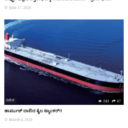
June 17, 2026
ವಿದೇಶ
243
47
ಹಾರ್ಮುಜ್ ದಾಟಿದ ತೈಲ ಟ್ಯಾಂಕರ್!!
March 4, 2026