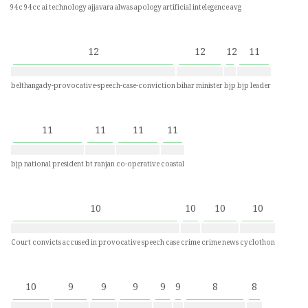
94c
94cc
ai technology
ajjavara
alwas
apology
artificial intelegence
avg
12
12
12
11
belthangady-provocative-speech-case-conviction
bihar minister
bjp
bjp leader
11
11
11
11
bjp national president
bt ranjan
co-operative
coastal
10
10
10
10
Court convicts accused in provocative speech case
crime
crime news
cyclothon
10
9
9
9
9
9
8
8