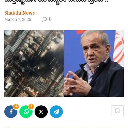
ಮತ್ತಷ್ಟು ದಾಳಿಯ ಎಚ್ಚರಿಕೆ ನೀಡಿದ ಟ್ರಂಪ್!!
Shakthi News
0
March 7, 2026
4
1