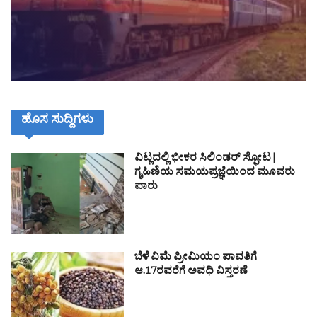
ಹೊಸ ಸುದ್ದಿಗಳು
ವಿಟ್ಲದಲ್ಲಿ ಭೀಕರ ಸಿಲಿಂಡರ್ ಸ್ಫೋಟ|
ಗೃಹಿಣಿಯ ಸಮಯಪ್ರಜ್ಞೆಯಿಂದ ಮೂವರು
ಪಾರು
ಬೆಳೆ ವಿಮೆ ಪ್ರೀಮಿಯಂ ಪಾವತಿಗೆ
ಆ.17ರವರೆಗೆ ಅವಧಿ ವಿಸ್ತರಣೆ