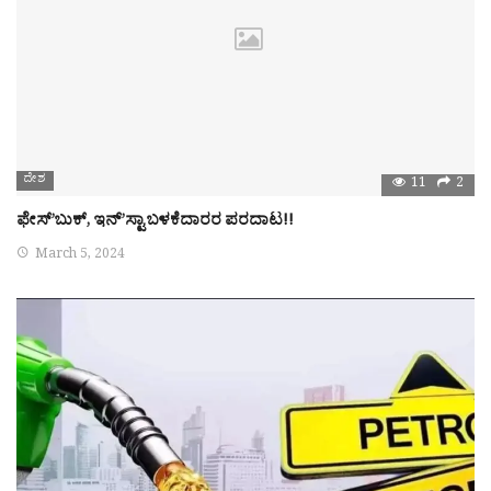
ದೇಶ
11
2
ಫೇಸ್’ಬುಕ್, ಇನ್’ಸ್ಟಾ ಬಳಕೆದಾರರ ಪರದಾಟ!!
March 5, 2024