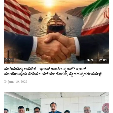
ವಿದೇಶ
373
83
ಮುರಿದುಬಿತ್ತು ಅಮೆರಿಕ – ಇರಾನ್ ಶಾಂತಿ ಒಪ್ಪಂದ’? ಇರಾನ್
ಮುಂದಿರುವುದು ಸೇಡಿನ ಬಯಕೆಯೇ ಹೊರತು, ಸ್ನೇಹದ ಪ್ರದರ್ಶನವಲ್ಲ!!
June 19, 2026