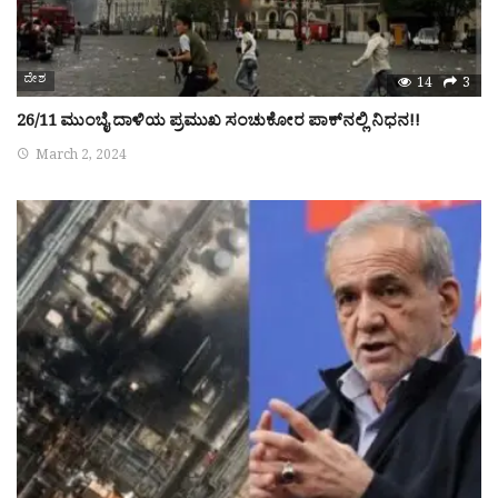
ದೇಶ
14
3
26/11 ಮುಂಬೈ ದಾಳಿಯ ಪ್ರಮುಖ ಸಂಚುಕೋರ ಪಾಕ್‌ನಲ್ಲಿ ನಿಧನ!!
March 2, 2024