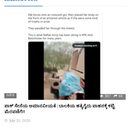
Related Posts
ವಿದೇಶ
307
66
ಪಾಕ್ ಸೇನೆಯ ಅಮಾನವೀಯತೆ : ಬಾಲಕಿಯ ಹತ್ಯೆಗೈದು ವಾಹನಕ್ಕೆ ಕಟ್ಟಿ
ಮೆರವಣಿಗೆ!!
July 31, 2026