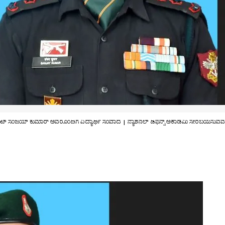
ಫ್ಟಿನೆಂಟ್ ಸಂಜಯ್ ಕುಮಾರ್ ಅವರೊಂದಿಗೆ ವಿದ್ಯಾರ್ಥಿ ಸಂವಾದ | ನ್ಯಾಶನಲ್ ಡಿಫೆನ್ಸ್ ಅಕಾಡೆಮಿ ಸೇರಬಯಸುವವ