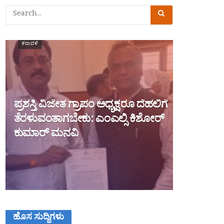
ಕರಾವಳಿ
ಪ್ರಶಸ್ತಿ ವಿಜೇತ ಗ್ರಾಪಂ ಅಧ್ಯಕ್ಷರೂ ದೆಹಲಿಗೆ
ತೆರಳುವಂತಾಗಬೇಕು: ಎಂಎಲ್ಸಿ ಕಿಶೋರ್
ಕುಮಾರ್ ಮನವಿ
ಹೊಸ ಸುದ್ದಿಗಳು