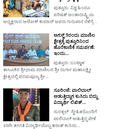
ಪುತ್ತೂರು: ವಿಶ್ವ ಹಿಂದೂ
ಪರಿಷತ್ ಅಂತಾರಾಷ್ಟ್ರಿಯ
ಅಧ್ಯಕ್ಷರಾದ ಅಲೋಕ್ ಕುಮಾರ್ ಅವರು ಗುರುವಾರ ಬೆಳಿಗ್ಗೆ…
ಆಗಸ್ಟ್ 9ರಂದು ಮಾಣಿಲ
ಕ್ಷೇತ್ರಕ್ಕೆ ಪುತ್ತೂರಿನಿಂದ
ಹೊರೆಕಾಣಿಕೆ ಸಮರ್ಪಣೆ:
ಇಂದು…
ಪುತ್ತೂರು: ಬಂಟ್ವಾಳ
ತಾಲೂಕಿನ ಶ್ರೀಧಾಮ ಮಾಣಿಲದ ಶ್ರೀ ದುರ್ಗಾ ಮಹಾಲಕ್ಷ್ಮೀ
ಕ್ಷೇತ್ರದಲ್ಲಿ ಪರಮಪೂಜ್ಯ ಶ್ರೀ…
ಸೂರಿಂಜೆ: ವಾಲಿಬಾಲ್
ಆಡುತ್ತಿದ್ದಾಗ ಕುಸಿದು ಬಿದ್ದು
ವಿದ್ಯಾರ್ಥಿ ಲಿಖಿತ್…
ಸುರತ್ಕಲ್: ಸ್ನೇಹಿತರೊಂದಿಗೆ
ವಾಲಿಬಾಲ್ ಆಡುತ್ತಿದ್ದ ವೇಳೆ
10ನೇ ತರಗತಿ ವಿದ್ಯಾರ್ಥಿಯೊಬ್ಬ ಹಠಾತ್ ಕುಸಿದು…