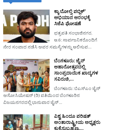
ಕ್ಯಾ ಬೋಲ್ತಿ ಪಬ್ಲಿಕ್’
ಅಭಿಯಾನ ಆರಂಭಕ್ಕೆ
ಸಿಜೆಪಿ ಘೋಷಣೆ
ಛತ್ರಪತಿ ಸಂಭಾಜಿನಗರ,
ಆ.6: ಸಾರ್ವಜನಿಕರೊಂದಿಗೆ
ನೇರ ಸಂವಾದ ನಡೆಸಿ ಅವರ ಸಮಸ್ಯೆಗಳನ್ನು ಆಲಿಸುವ…
ಬೆಂಗಳೂರು: ಜೈನ್
ಆಹಾರೋತ್ಸವದಲ್ಲಿ
ಸಾಂಪ್ರದಾಯಿಕ ಖಾದ್ಯಗಳ
ಸವಿರುಚಿ,…
ಬೆಂಗಳೂರು: ಬಿಎಸ್‌ಎಂ ಜೈನ್
ಅಸೋಸಿಯೇಷನ್ (ರಿ) ವತಿಯಿಂದ ಬೆಂಗಳೂರಿನ
ವಿಜಯನಗರದಲ್ಲಿ ಭಾನುವಾರ ಜೈನ್…
ವಿಶ್ವ ಹಿಂದೂ ಪರಿಷತ್
ಅಂತಾರಾಷ್ಟ್ರೀಯ ಅಧ್ಯಕ್ಷರು
ಕುಕ್ಕೆಸುಬ್ರಹ್ಮಣ್ಯ,…