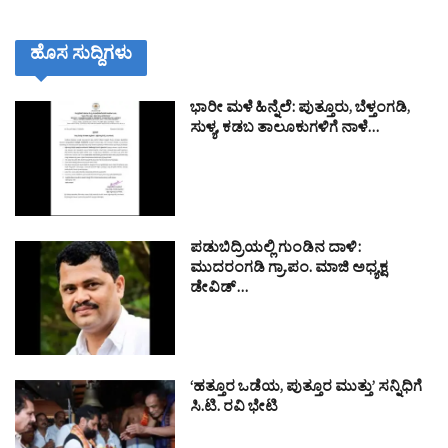
ಹೊಸ ಸುದ್ದಿಗಳು
ಭಾರೀ ಮಳೆ ಹಿನ್ನೆಲೆ: ಪುತ್ತೂರು, ಬೆಳ್ತಂಗಡಿ,
ಸುಳ್ಯ, ಕಡಬ ತಾಲೂಕುಗಳಿಗೆ ನಾಳೆ…
ಪಡುಬಿದ್ರಿಯಲ್ಲಿ ಗುಂಡಿನ ದಾಳಿ:
ಮುದರಂಗಡಿ ಗ್ರಾ.ಪಂ. ಮಾಜಿ ಅಧ್ಯಕ್ಷ
ಡೇವಿಡ್…
‘ಹತ್ತೂರ ಒಡೆಯ, ಪುತ್ತೂರ ಮುತ್ತು’ ಸನ್ನಿಧಿಗೆ
ಸಿ.ಟಿ. ರವಿ ಭೇಟಿ