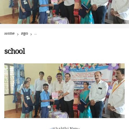
Home
ಶಿಕ್ಷಣ
ತಾಲೂಕು ಮಟ್ಟದ ಶಾಲಾ ಪ್ರಾರಂಭೋತ್ಸವ | ಅಧಿಕಾರಿ, ಜನಪ್ರತಿನಿಧಿಗಳಿಗಾಗಿ ಕಾ
school