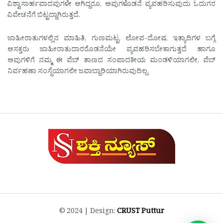
ವಿಶ್ವಾಸಾರ್ಹವಾದವುಗಳೇ ಆಗಿದ್ದರೂ, ಅವುಗಳೊಡನೆ ವ್ಯವಹರಿಸುವುದು ಓದುಗರ
ವಿವೇಚನೆಗೆ ಬಿಟ್ಟದ್ದಾಗಿರುತ್ತದೆ.
ಜಾಹೀರಾತುಗಳಲ್ಲಿನ ಮಾಹಿತಿ, ಗುಣಮಟ್ಟ, ಲೋಪ-ದೋಷ, ಇತ್ಯಾದಿಗಳ ಬಗ್ಗೆ
ಆಸಕ್ತರು ಜಾಹೀರಾತುದಾರರೊಡನೆಯೇ ವ್ಯವಹರಿಸಬೇಕಾಗುತ್ತದೆ ಹಾಗೂ
ಅವುಗಳಿಗೆ ನಮ್ಮ ಈ ವೆಬ್ ತಾಣದ ಸಂಪಾದಕೀಯ ಮಂಡಳಿಯಾಗಲೀ, ವೆಬ್
ನಿರ್ವಹಣಾ ಸಂಸ್ಥೆಯಾಗಲೀ ಜವಾಬ್ದಾರಿಯಾಗಿರುವುದಿಲ್ಲ.
© 2024 | Design:
CRUST Puttur