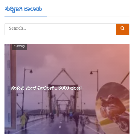
ಸುದ್ದಿಗಾಗಿ ಜಾಲಾಡು
ಅಪರಾಧ
ಸೇತುವೆ ಮೇಲೆ ವೀಲಿಂಗ್ ..!5000 ದಂಡ!