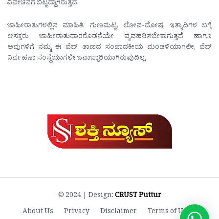
ವಿವೇಚನೆಗೆ ಬಿಟ್ಟದ್ದಾಗಿರುತ್ತದೆ.
ಜಾಹೀರಾತುಗಳಲ್ಲಿನ ಮಾಹಿತಿ, ಗುಣಮಟ್ಟ, ಲೋಪ-ದೋಷ, ಇತ್ಯಾದಿಗಳ ಬಗ್ಗೆ
ಆಸಕ್ತರು ಜಾಹೀರಾತುದಾರರೊಡನೆಯೇ ವ್ಯವಹರಿಸಬೇಕಾಗುತ್ತದೆ ಹಾಗೂ
ಅವುಗಳಿಗೆ ನಮ್ಮ ಈ ವೆಬ್ ತಾಣದ ಸಂಪಾದಕೀಯ ಮಂಡಳಿಯಾಗಲೀ, ವೆಬ್
ನಿರ್ವಹಣಾ ಸಂಸ್ಥೆಯಾಗಲೀ ಜವಾಬ್ದಾರಿಯಾಗಿರುವುದಿಲ್ಲ.
© 2024 | Design:
CRUST Puttur
About Us
Privacy
Disclaimer
Terms of Use