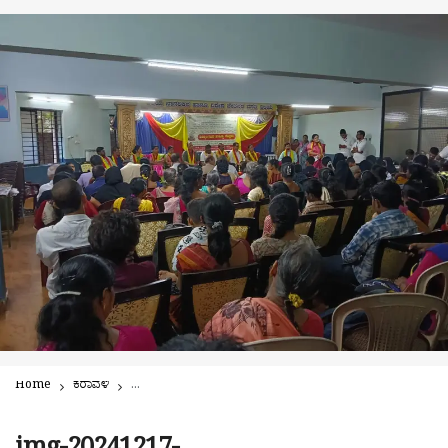
Home
ಕರಾವಳಿ
ಹೀಗೊಂದು ವಿಶಿಷ್ಠ ಕಾರ್ಯಕ್ರಮ – ದಿವ್ಯಾಂಗಜನ ಸಾಹಿತ್ಯ ಸಂಭ್ರಮ| ವಿಶ್ವ ವ