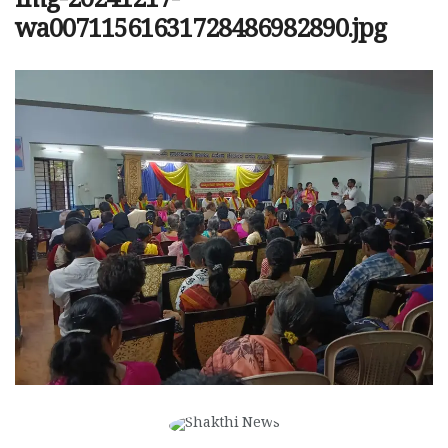
img-20241217-
wa00711561631728486982890.jpg