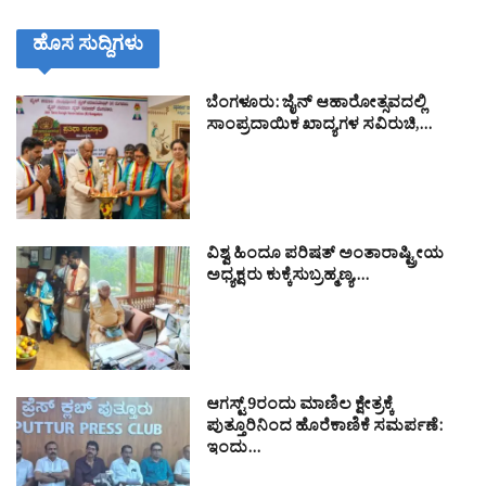
ಹೊಸ ಸುದ್ದಿಗಳು
ಬೆಂಗಳೂರು: ಜೈನ್ ಆಹಾರೋತ್ಸವದಲ್ಲಿ
ಸಾಂಪ್ರದಾಯಿಕ ಖಾದ್ಯಗಳ ಸವಿರುಚಿ,…
ವಿಶ್ವ ಹಿಂದೂ ಪರಿಷತ್ ಅಂತಾರಾಷ್ಟ್ರೀಯ
ಅಧ್ಯಕ್ಷರು ಕುಕ್ಕೆಸುಬ್ರಹ್ಮಣ್ಯ,…
ಆಗಸ್ಟ್ 9ರಂದು ಮಾಣಿಲ ಕ್ಷೇತ್ರಕ್ಕೆ
ಪುತ್ತೂರಿನಿಂದ ಹೊರೆಕಾಣಿಕೆ ಸಮರ್ಪಣೆ:
ಇಂದು…