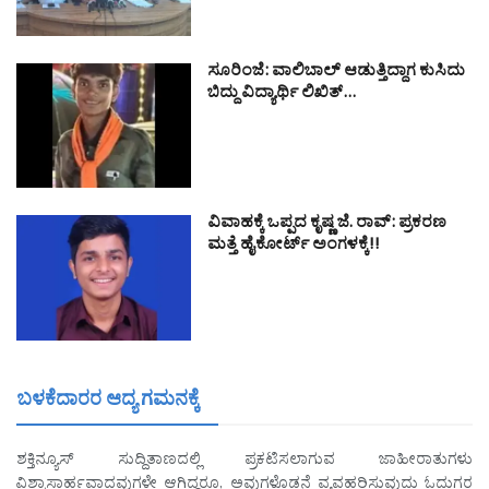
ಸೂರಿಂಜೆ: ವಾಲಿಬಾಲ್ ಆಡುತ್ತಿದ್ದಾಗ ಕುಸಿದು
ಬಿದ್ದು ವಿದ್ಯಾರ್ಥಿ ಲಿಖಿತ್…
ವಿವಾಹಕ್ಕೆ ಒಪ್ಪದ ಕೃಷ್ಣ ಜೆ. ರಾವ್: ಪ್ರಕರಣ
ಮತ್ತೆ ಹೈಕೋರ್ಟ್ ಅಂಗಳಕ್ಕೆ!!
ಬಳಕೆದಾರರ ಆದ್ಯ ಗಮನಕ್ಕೆ
ಶಕ್ತಿನ್ಯೂಸ್ ಸುದ್ದಿತಾಣದಲ್ಲಿ ಪ್ರಕಟಿಸಲಾಗುವ ಜಾಹೀರಾತುಗಳು
ವಿಶ್ವಾಸಾರ್ಹವಾದವುಗಳೇ ಆಗಿದ್ದರೂ, ಅವುಗಳೊಡನೆ ವ್ಯವಹರಿಸುವುದು ಓದುಗರ