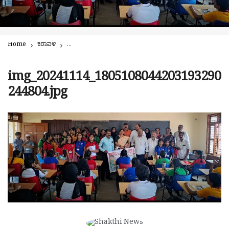
Home
ಕರಾವಳಿ
ಮಂಗಳೂರು: ಸೈಂಟ್ ಅನ್ಸ್ ಪದವಿಪೂರ್ವ ಕಾಲೇಜಿನಲ್ಲಿ ‘ದೇಶಕ್ಕೆ ಇಂದಿರಾ ಗಾಂಧ
img_20241114_1805108044203193290
244804.jpg