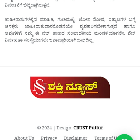
ವಿವೇಚನೆಗೆ ಬಿಟ್ಟದ್ದಾಗಿರುತ್ತದೆ.
ಜಾಹೀರಾತುಗಳಲ್ಲಿನ ಮಾಹಿತಿ, ಗುಣಮಟ್ಟ, ಲೋಪ-ದೋಷ, ಇತ್ಯಾದಿಗಳ ಬಗ್ಗೆ
ಆಸಕ್ತರು ಜಾಹೀರಾತುದಾರರೊಡನೆಯೇ ವ್ಯವಹರಿಸಬೇಕಾಗುತ್ತದೆ ಹಾಗೂ
ಅವುಗಳಿಗೆ ನಮ್ಮ ಈ ವೆಬ್ ತಾಣದ ಸಂಪಾದಕೀಯ ಮಂಡಳಿಯಾಗಲೀ, ವೆಬ್
ನಿರ್ವಹಣಾ ಸಂಸ್ಥೆಯಾಗಲೀ ಜವಾಬ್ದಾರಿಯಾಗಿರುವುದಿಲ್ಲ.
© 2024 | Design:
CRUST Puttur
About Us
Privacy
Disclaimer
Terms of Use