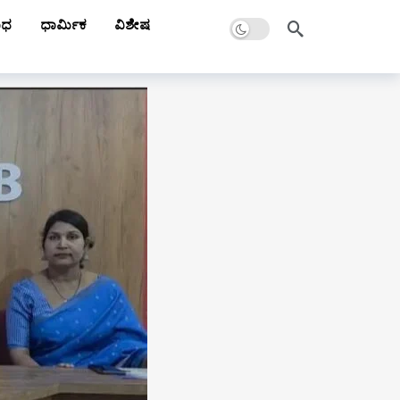
Dark mode
ಾಧ
ಧಾರ್ಮಿಕ
ವಿಶೇಷ