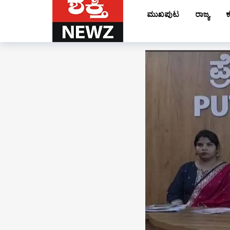
ಮುಖಪುಟ
ರಾಜ್ಯ
ಕ