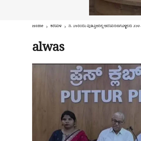
Home
ಕರಾವಳಿ
ನ. 16ರಂದು ಪುತ್ತೂರಿನಲ್ಲಿ ಅನಾವರಣಗೊಳ್ಳಲಿದೆ 350 ವಿ
alwas