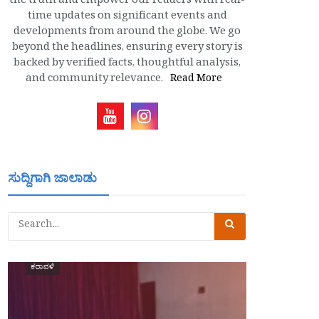
the truth and empower our readers with real-
time updates on significant events and
developments from around the globe. We go
beyond the headlines, ensuring every story is
backed by verified facts, thoughtful analysis,
and community relevance.
Read More
ಸುದ್ದಿಗಾಗಿ ಜಾಲಾಡು
ಕರಾವಳಿ