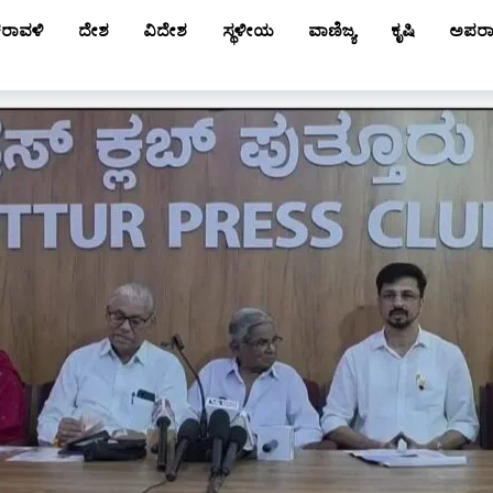
ರಾವಳಿ
ದೇಶ
ವಿದೇಶ
ಸ್ಥಳೀಯ
ವಾಣಿಜ್ಯ
ಕೃಷಿ
ಅಪರ