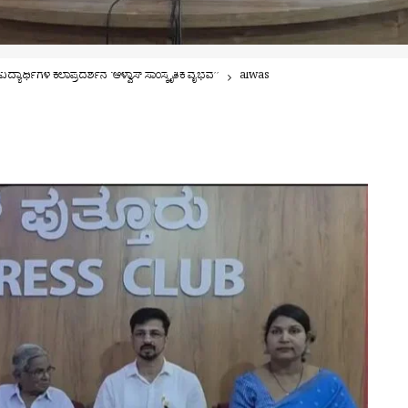
ದ್ಯಾರ್ಥಿಗಳ ಕಲಾಪ್ರದರ್ಶನ ‘ಆಳ್ವಾಸ್ ಸಾಂಸ್ಕೃತಿಕ ವೈಭವ’’
alwas