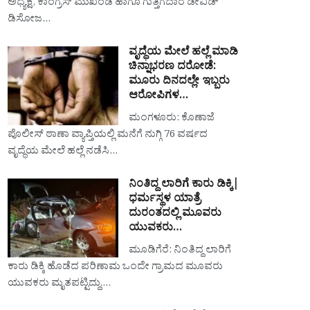
ಅಧ್ಯಕ್ಷ, ಕಾಂಗ್ರೆಸ್ ಮುಖಂಡ ಹಾಗೂ ಗುತ್ತಿಗೆದಾರ ಡೇವಿಡ್
ಡಿಸೋಜ…
ವೃದ್ಧೆಯ ಮೇಲೆ ಹಲ್ಲೆ ಮಾಡಿ
ಚಿನ್ನಾಭರಣ ದರೋಡೆ:
ಮೂರು ದಿನದಲ್ಲೇ ಇಬ್ಬರು
ಆರೋಪಿಗಳ…
ಮಂಗಳೂರು: ಕೊಣಾಜೆ
ಪೊಲೀಸ್ ಠಾಣಾ ವ್ಯಾಪ್ತಿಯಲ್ಲಿ ಮನೆಗೆ ನುಗ್ಗಿ 76 ವರ್ಷದ
ವೃದ್ಧೆಯ ಮೇಲೆ ಹಲ್ಲೆ ನಡೆಸಿ…
ನಿಂತಿದ್ದ ಲಾರಿಗೆ ಕಾರು ಡಿಕ್ಕಿ|
ಧರ್ಮಸ್ಥಳ ಯಾತ್ರೆ
ದುರಂತದಲ್ಲಿ ಮೂವರು
ಯುವಕರು…
ಮೂಡಿಗೆರೆ: ನಿಂತಿದ್ದ ಲಾರಿಗೆ
ಕಾರು ಡಿಕ್ಕಿ ಹೊಡೆದ ಪರಿಣಾಮ ಒಂದೇ ಗ್ರಾಮದ ಮೂವರು
ಯುವಕರು ಮೃತಪಟ್ಟಿದ್ದು,…