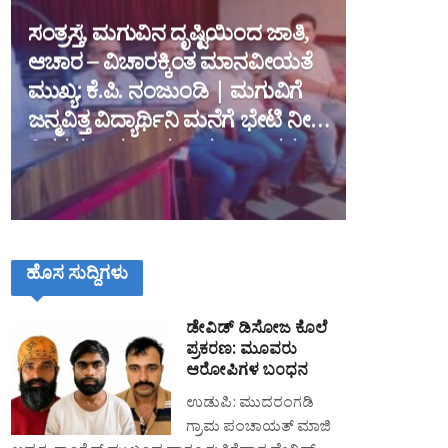
ಸಂತ್ರಸ್ತೆ, ಮಗುವಿನ ದೃಷ್ಟಿಯಿಂದ ಜಾತಿ,
ಆಚಾರ – ವಿಚಾರಕ್ಕಿಂತ ಮಾನವೀಯತೆ
ಮುಖ್ಯ: ಕೆ.ಪಿ. ನಂಜುಂಡಿ | ಮಗುವಿಗೆ
ಜನ್ಮವಿತ್ತ ವಿದ್ಯಾರ್ಥಿನಿ ಮನೆಗೆ ಭೇಟಿ ನೀಡಿದ
ವಿಶ್ವಕರ್ಮ ಮಹಾಸಭಾದ ರಾಜ್ಯಾಧ್ಯಕ್ಷ
ಹೊಸ ಸುದ್ದಿಗಳು
ಡೇವಿಡ್ ಡಿಸೋಜ ಕೊಲೆ
ಪ್ರಕರಣ: ಮೂವರು
ಆರೋಪಿಗಳ ಬಂಧನ
ಉಡುಪಿ: ಮುದರಂಗಡಿ
ಗ್ರಾಮ ಪಂಚಾಯತ್ ಮಾಜಿ