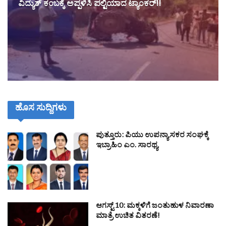
ವಿದ್ಯುತ್ ಕಂಬಕ್ಕೆ ಅಪ್ಪಳಿಸಿ ಪಲ್ಟಿಯಾದ ಟ್ಯಾಂಕರ್!!
ಹೊಸ ಸುದ್ದಿಗಳು
ಪುತ್ತೂರು: ಪಿಯು ಉಪನ್ಯಾಸಕರ ಸಂಘಕ್ಕೆ
ಇಬ್ರಾಹಿಂ ಎಂ. ಸಾರಥ್ಯ
ಆಗಸ್ಟ್ 10: ಮಕ್ಕಳಿಗೆ ಜಂತುಹುಳ ನಿವಾರಣಾ
ಮಾತ್ರೆ ಉಚಿತ ವಿತರಣೆ!