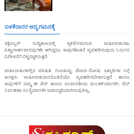
ಬಳಕೆದಾರರ ಆದ್ಯ ಗಮನಕ್ಕೆ
ಶಕ್ತಿನ್ಯೂಸ್ ಸುದ್ದಿತಾಣದಲ್ಲಿ ಪ್ರಕಟಿಸಲಾಗುವ ಜಾಹೀರಾತುಗಳು
ವಿಶ್ವಾಸಾರ್ಹವಾದವುಗಳೇ ಆಗಿದ್ದರೂ, ಅವುಗಳೊಡನೆ ವ್ಯವಹರಿಸುವುದು ಓದುಗರ
ವಿವೇಚನೆಗೆ ಬಿಟ್ಟದ್ದಾಗಿರುತ್ತದೆ.
ಜಾಹೀರಾತುಗಳಲ್ಲಿನ ಮಾಹಿತಿ, ಗುಣಮಟ್ಟ, ಲೋಪ-ದೋಷ, ಇತ್ಯಾದಿಗಳ ಬಗ್ಗೆ
ಆಸಕ್ತರು ಜಾಹೀರಾತುದಾರರೊಡನೆಯೇ ವ್ಯವಹರಿಸಬೇಕಾಗುತ್ತದೆ ಹಾಗೂ
ಅವುಗಳಿಗೆ ನಮ್ಮ ಈ ವೆಬ್ ತಾಣದ ಸಂಪಾದಕೀಯ ಮಂಡಳಿಯಾಗಲೀ, ವೆಬ್
ನಿರ್ವಹಣಾ ಸಂಸ್ಥೆಯಾಗಲೀ ಜವಾಬ್ದಾರಿಯಾಗಿರುವುದಿಲ್ಲ.