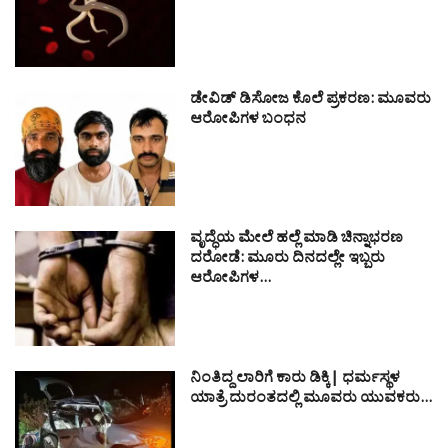
ಡೇವಿಡ್ ಡಿಸೋಜ ಕೊಲೆ ಪ್ರಕರಣ: ಮೂವರು
ಆರೋಪಿಗಳ ಬಂಧನ
ವೃದ್ಧೆಯ ಮೇಲೆ ಹಲ್ಲೆ ಮಾಡಿ ಚಿನ್ನಾಭರಣ
ದರೋಡೆ: ಮೂರು ದಿನದಲ್ಲೇ ಇಬ್ಬರು
ಆರೋಪಿಗಳ…
ನಿಂತಿದ್ದ ಲಾರಿಗೆ ಕಾರು ಡಿಕ್ಕಿ| ಧರ್ಮಸ್ಥಳ
ಯಾತ್ರೆ ದುರಂತದಲ್ಲಿ ಮೂವರು ಯುವಕರು…