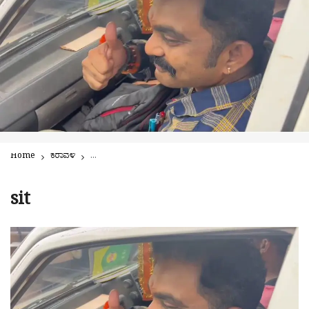
Home
ಕರಾವಳಿ
ಬೆಳ್ತಂಗಡಿ: ಮಟ್ಟಣ್ಣನವರ್ ಸಹಿತ ನಾಲ್ವರು ಎಸ್ಐಟಿ ವಿಚಾರಣೆಗೆ ಹಾಜರು!
sit