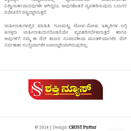
ಶಕ್ತಿನ್ಯೂಸ್ ಸುದ್ದಿತಾಣದಲ್ಲಿ ಪ್ರಕಟಿಸಲಾಗುವ ಜಾಹೀರಾತುಗಳು
ವಿಶ್ವಾಸಾರ್ಹವಾದವುಗಳೇ ಆಗಿದ್ದರೂ, ಅವುಗಳೊಡನೆ ವ್ಯವಹರಿಸುವುದು ಓದುಗರ
ವಿವೇಚನೆಗೆ ಬಿಟ್ಟದ್ದಾಗಿರುತ್ತದೆ.
ಜಾಹೀರಾತುಗಳಲ್ಲಿನ ಮಾಹಿತಿ, ಗುಣಮಟ್ಟ, ಲೋಪ-ದೋಷ, ಇತ್ಯಾದಿಗಳ ಬಗ್ಗೆ
ಆಸಕ್ತರು ಜಾಹೀರಾತುದಾರರೊಡನೆಯೇ ವ್ಯವಹರಿಸಬೇಕಾಗುತ್ತದೆ ಹಾಗೂ
ಅವುಗಳಿಗೆ ನಮ್ಮ ಈ ವೆಬ್ ತಾಣದ ಸಂಪಾದಕೀಯ ಮಂಡಳಿಯಾಗಲೀ, ವೆಬ್
ನಿರ್ವಹಣಾ ಸಂಸ್ಥೆಯಾಗಲೀ ಜವಾಬ್ದಾರಿಯಾಗಿರುವುದಿಲ್ಲ.
© 2024 | Design:
CRUST Puttur