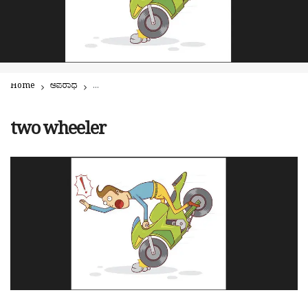
Home
ಅಪರಾಧ
ಅಪಘಾತವೆಸಗಿದ ಅಪ್ರಾಪ್ತ: ಆರ್.ಸಿ. ಮಾಲಕನಿಗೆ 32 ಸಾವಿರ ರೂ. ದಂಡ!!
two wheeler