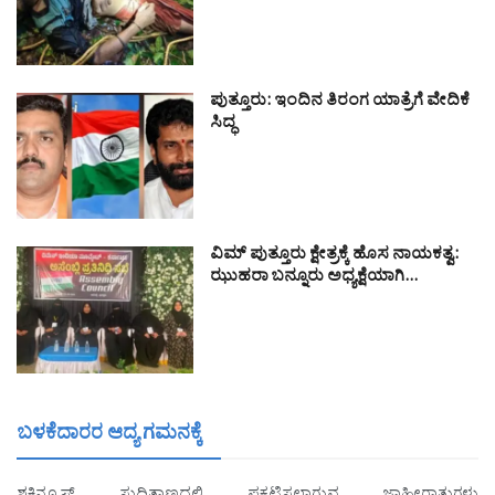
ಪುತ್ತೂರು: ಇಂದಿನ ತಿರಂಗ ಯಾತ್ರೆಗೆ ವೇದಿಕೆ
ಸಿದ್ಧ
ವಿಮ್ ಪುತ್ತೂರು ಕ್ಷೇತ್ರಕ್ಕೆ ಹೊಸ ನಾಯಕತ್ವ:
ಝುಹರಾ ಬನ್ನೂರು ಅಧ್ಯಕ್ಷೆಯಾಗಿ…
ಬಳಕೆದಾರರ ಆದ್ಯ ಗಮನಕ್ಕೆ