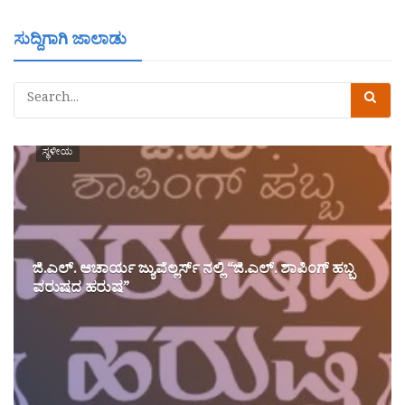
ಸುದ್ದಿಗಾಗಿ ಜಾಲಾಡು
ಸ್ಥಳೀಯ
ಜಿ.ಎಲ್. ಆಚಾರ್ಯ ಜ್ಯುವೆಲ್ಲರ್ಸ್ ನಲ್ಲಿ “ಜಿ.ಎಲ್. ಶಾಪಿಂಗ್ ಹಬ್ಬ
ವರುಷದ ಹರುಷ”