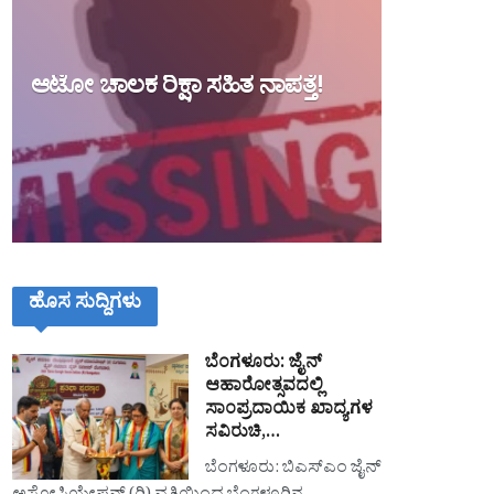
ಆಟೋ ಚಾಲಕ ರಿಕ್ಷಾ ಸಹಿತ ನಾಪತ್ತೆ!
ಹೊಸ ಸುದ್ದಿಗಳು
ಬೆಂಗಳೂರು: ಜೈನ್
ಆಹಾರೋತ್ಸವದಲ್ಲಿ
ಸಾಂಪ್ರದಾಯಿಕ ಖಾದ್ಯಗಳ
ಸವಿರುಚಿ,…
ಬೆಂಗಳೂರು: ಬಿಎಸ್‌ಎಂ ಜೈನ್