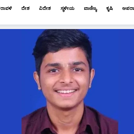
ರಾವಳಿ
ದೇಶ
ವಿದೇಶ
ಸ್ಥಳೀಯ
ವಾಣಿಜ್ಯ
ಕೃಷಿ
ಅಪರ