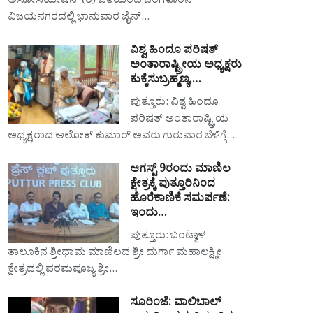
ಅಸೋಸಿಯೇಷನ್ (ರಿ) ವತಿಯಿಂದ ಬೆಂಗಳೂರಿನ
ವಿಜಯನಗರದಲ್ಲಿ ಭಾನುವಾರ ಜೈನ್…
ವಿಶ್ವ ಹಿಂದೂ ಪರಿಷತ್
ಅಂತಾರಾಷ್ಟ್ರೀಯ ಅಧ್ಯಕ್ಷರು
ಕುಕ್ಕೆಸುಬ್ರಹ್ಮಣ್ಯ,…
ಪುತ್ತೂರು: ವಿಶ್ವ ಹಿಂದೂ
ಪರಿಷತ್ ಅಂತಾರಾಷ್ಟ್ರಿಯ
ಅಧ್ಯಕ್ಷರಾದ ಅಲೋಕ್ ಕುಮಾರ್ ಅವರು ಗುರುವಾರ ಬೆಳಿಗ್ಗೆ…
ಆಗಸ್ಟ್ 9ರಂದು ಮಾಣಿಲ
ಕ್ಷೇತ್ರಕ್ಕೆ ಪುತ್ತೂರಿನಿಂದ
ಹೊರೆಕಾಣಿಕೆ ಸಮರ್ಪಣೆ:
ಇಂದು…
ಪುತ್ತೂರು: ಬಂಟ್ವಾಳ
ತಾಲೂಕಿನ ಶ್ರೀಧಾಮ ಮಾಣಿಲದ ಶ್ರೀ ದುರ್ಗಾ ಮಹಾಲಕ್ಷ್ಮೀ
ಕ್ಷೇತ್ರದಲ್ಲಿ ಪರಮಪೂಜ್ಯ ಶ್ರೀ…
ಸೂರಿಂಜೆ: ವಾಲಿಬಾಲ್