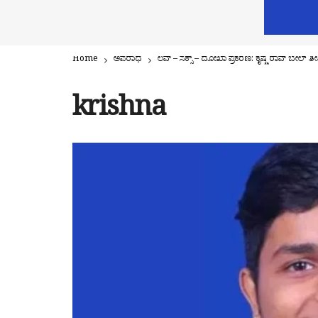
Home
ಅಪರಾಧ
ಲವ್ – ಸೆಕ್ಸ್ – ದೋಖಾ ಪ್ರಕರಣ: ಕೃಷ್ಣ ರಾವ್ ಬೇಲ್ ತ
krishna