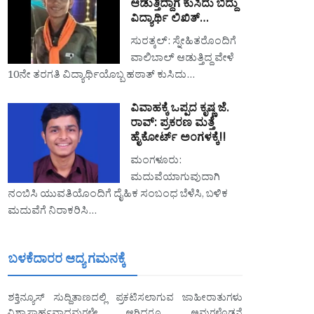
ಆಡುತ್ತಿದ್ದಾಗ ಕುಸಿದು ಬಿದ್ದು
ವಿದ್ಯಾರ್ಥಿ ಲಿಖಿತ್…
ಸುರತ್ಕಲ್: ಸ್ನೇಹಿತರೊಂದಿಗೆ
ವಾಲಿಬಾಲ್ ಆಡುತ್ತಿದ್ದ ವೇಳೆ
10ನೇ ತರಗತಿ ವಿದ್ಯಾರ್ಥಿಯೊಬ್ಬ ಹಠಾತ್ ಕುಸಿದು…
ವಿವಾಹಕ್ಕೆ ಒಪ್ಪದ ಕೃಷ್ಣ ಜೆ.
ರಾವ್: ಪ್ರಕರಣ ಮತ್ತೆ
ಹೈಕೋರ್ಟ್ ಅಂಗಳಕ್ಕೆ!!
ಮಂಗಳೂರು:
ಮದುವೆಯಾಗುವುದಾಗಿ
ನಂಬಿಸಿ ಯುವತಿಯೊಂದಿಗೆ ದೈಹಿಕ ಸಂಬಂಧ ಬೆಳೆಸಿ, ಬಳಿಕ
ಮದುವೆಗೆ ನಿರಾಕರಿಸಿ…
ಬಳಕೆದಾರರ ಆದ್ಯ ಗಮನಕ್ಕೆ
ಶಕ್ತಿನ್ಯೂಸ್ ಸುದ್ದಿತಾಣದಲ್ಲಿ ಪ್ರಕಟಿಸಲಾಗುವ ಜಾಹೀರಾತುಗಳು