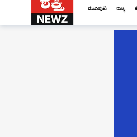
ಮುಖಪುಟ
ರಾಜ್ಯ
ಕ