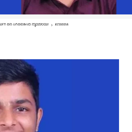
ೀರ್ಪಿಗೆ ದಿನ ನಿಗದಿಪಡಿಸಿದ ನ್ಯಾಯಾಲಯ!
krishna